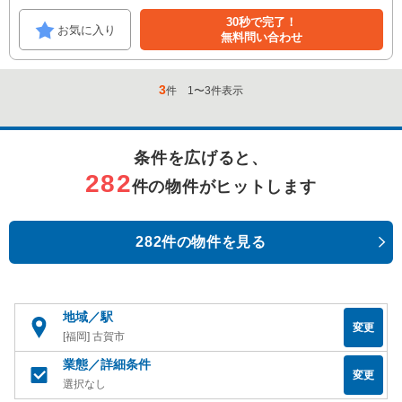
30秒で完了！
お気に入り
無料問い合わせ
3
件
1
〜
3
件表示
条件を広げると、
282
件の物件がヒットします
282件の物件を見る
地域／駅
変更
[福岡] 古賀市
業態／詳細条件
変更
選択なし