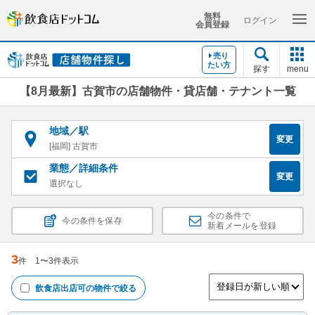
無料
ログイン
会員登録
売り
たい方
探す
menu
【8月最新】古賀市の店舗物件・貸店舗・テナント一覧
地域／駅
変更
[福岡] 古賀市
業態／詳細条件
変更
選択なし
今の条件で
今の条件を保存
新着メールを登録
3
件
1
〜
3
件表示
飲食店出店可
の物件で絞る