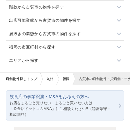
階数から古賀市の物件を探す
居抜き
出店可能業態から古賀市の物件を探す
スケルトン
1階
居抜きの業態から古賀市の物件を探す
ロードサイド物件
重飲食
福岡の市区町村から探す
駐車場あり
軽飲食
焼肉
エリアから探す
看板取り付け可
バー・クラブ
北九州市すべて
20坪以下
福岡市すべて
福岡
店舗物件探しトップ
九州
福岡
古賀市の店舗物件・貸店舗・テ
賃料20万円以下
北九州市門司区
熊本
飲食店の事業譲渡・M&Aをお考えの方へ
北九州市若松区
鹿児島
お店をまるごと売りたい、まるごと買いたい方は
「飲食店ドットコムM&A」にご相談ください!!（秘密厳守・
北九州市戸畑区
相談無料）
北九州市小倉北区