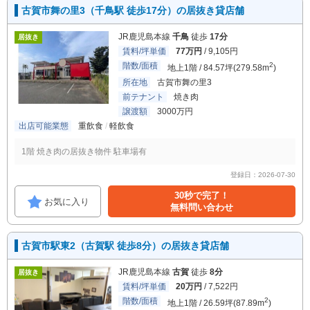
古賀市舞の里3（千鳥駅 徒歩17分）の居抜き貸店舗
JR鹿児島本線
千鳥
徒歩
17分
居抜き
賃料/坪単価
77万円
/ 9,105円
階数/面積
2
地上1階 / 84.57坪(279.58m
)
所在地
古賀市舞の里3
前テナント
焼き肉
譲渡額
3000万円
出店可能業態
重飲食
軽飲食
1階 焼き肉の居抜き物件 駐車場有
登録日：2026-07-30
30秒で完了！
お気に入り
無料問い合わせ
古賀市駅東2（古賀駅 徒歩8分）の居抜き貸店舗
JR鹿児島本線
古賀
徒歩
8分
居抜き
賃料/坪単価
20万円
/ 7,522円
階数/面積
2
地上1階 / 26.59坪(87.89m
)