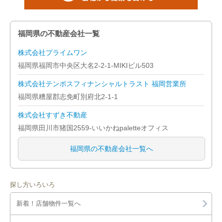
久留米市
飯塚市
福岡県の不動産会社一覧
小郡市
株式会社プライムワン
福岡県福岡市中央区大名2-2-1-MIKIビル503
筑紫野市
株式会社テンポスフィナンシャルトラスト 福岡営業所
春日市
福岡県糟屋郡志免町別府北2-1-1
株式会社すずき不動産
大野城市
福岡県田川市猪国2559-いいかねpaletteオフィス
宗像市
福岡県の不動産会社一覧へ
太宰府市
古賀市
探し方いろいろ
新着！店舗物件一覧へ
福津市