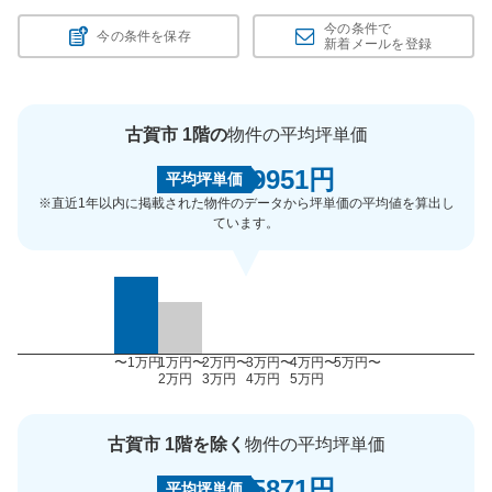
今の条件で
今の条件を保存
新着メールを登録
古賀市 1階の
物件の平均坪単価
9951円
平均坪単価
※直近1年以内に掲載された物件のデータから坪単価の平均値を算出し
ています。
〜1万円
1万円〜
2万円〜
3万円〜
4万円〜
5万円〜
2万円
3万円
4万円
5万円
古賀市 1階を除く
物件の平均坪単価
5871円
平均坪単価