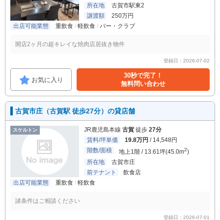
所在地
古賀市駅東2
譲渡額
250万円
出店可能業態
重飲食
軽飲食
バー・クラブ
開店2ヶ月の超キレイな焼肉店居抜き物件
登録日：2026-07-02
30秒で完了！
お気に入り
無料問い合わせ
古賀市庄（古賀駅 徒歩27分）の貸店舗
JR鹿児島本線
古賀
徒歩
27分
スケルトン
賃料/坪単価
19.8万円
/ 14,548円
階数/面積
2
地上1階 / 13.61坪(45.0m
)
所在地
古賀市庄
前テナント
飲食店
出店可能業態
重飲食
軽飲食
諸条件はご相談ください
登録日：2026-07-01