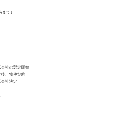
5時まで）
工会社の選定開始
定後、物件契約
工会社決定
し