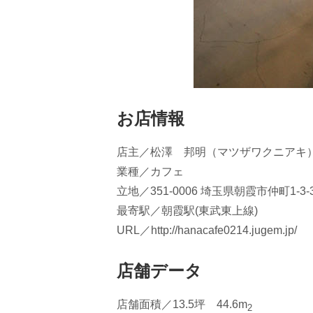
お店情報
店主／松澤 邦明（マツザワクニアキ
業種／カフェ
立地／351-0006 埼玉県朝霞市仲町1-3-
最寄駅／朝霞駅(東武東上線)
URL／http://hanacafe0214.jugem.jp/
店舗データ
店舗面積／13.5坪 44.6m
2