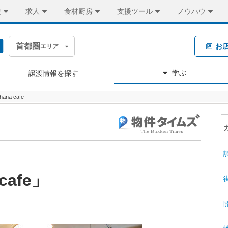
装
求人
食材厨房
支援ツール
ノウハウ
首都圏
お
エリア
学ぶ
譲渡情報を探す
na cafe」
cafe」