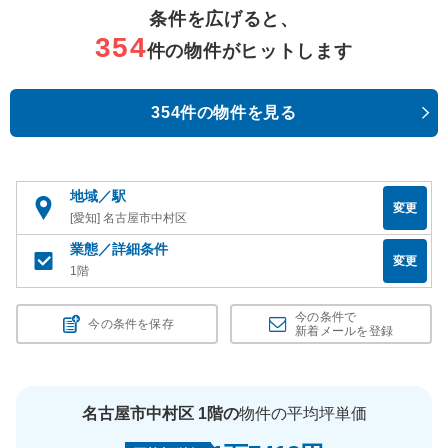
条件を広げると、
354
件の物件がヒットします
354件の物件を見る
地域／駅
変更
[愛知] 名古屋市中村区
業態／詳細条件
変更
1階
今の条件で
今の条件を保存
新着メールを登録
名古屋市中村区 1階の
物件の平均坪単価