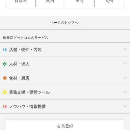
首都圏
関西
東海
九州
岩倉市
清須市
ページのトップへ↑
あま市
飲食店ドットコムのサービス
愛知郡
店舗・物件・内装
西春日井郡
人材・求人
知多郡
食材・厨房
額田郡
業務支援・運営ツール
ノウハウ・情報提供
会員登録