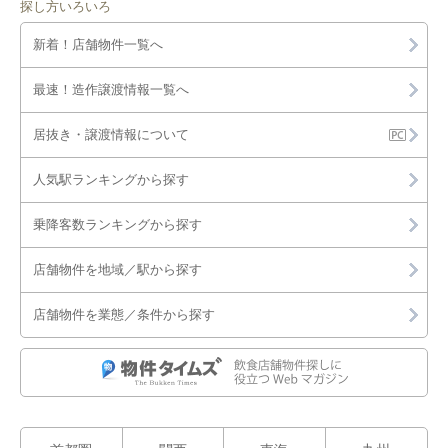
豊田市
探し方いろいろ
新着！店舗物件一覧へ
安城市
最速！造作譲渡情報一覧へ
江南市
居抜き・譲渡情報について
小牧市
人気駅ランキングから探す
稲沢市
乗降客数ランキングから探す
東海市
店舗物件を地域／駅から探す
大府市
店舗物件を業態／条件から探す
知多市
知立市
尾張旭市