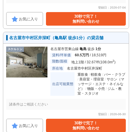
登録日：2026-07-04
30秒で完了！
お気に入り
無料問い合わせ
名古屋市中村区井深町（亀島駅 徒歩1分）の貸店舗
名古屋市営東山線
亀島
徒歩
1分
スケルトン
賃料/坪単価
60.5万円
/ 18,519円
階数/面積
2
地上1階 / 32.67坪(108.0m
)
所在地
名古屋市中村区井深町
重飲食
軽飲食
バー・クラブ
美容室・理容室
サロン（マ
出店可能業態
ッサージ・エステ・ネイルな
ど）
物販・小売
ジム・教
室・スタジオ
諸条件はご相談ください
登録日：2026-06-30
30秒で完了！
お気に入り
無料問い合わせ