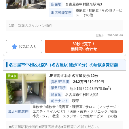
所在地
名古屋市中村区名駅南3
重飲食
軽飲食
その他サービ
出店可能業態
ス・その他
1階、新築のスケルトン物件
登録日：2026-07-16
30秒で完了！
お気に入り
無料問い合わせ
名古屋市中村区太閤5（名古屋駅 徒歩10分）の居抜き貸店舗
JR東海道本線
名古屋
徒歩
10分
居抜き
賃料/坪単価
24.2万円
/ 10,670円
階数/面積
2
地上1階 / 22.68坪(75.0m
)
所在地
名古屋市中村区太閤5
前テナント
喫茶
重飲食
軽飲食
美容室・理容室
サロン（マッサージ・
出店可能業態
エステ・ネイルなど）
医療・歯科・クリニック
物販・
小売
ジム・教室・スタジオ
その他サービス・その他
■名古屋駅徒歩圏内■喫茶店居抜き■業種等ご相談ください。