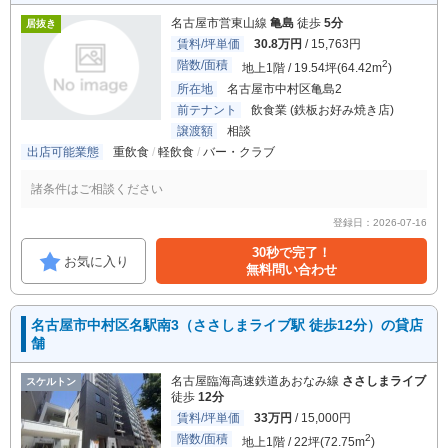
名古屋市営東山線
亀島
徒歩
5分
居抜き
賃料/坪単価
30.8万円
/ 15,763円
階数/面積
2
地上1階 / 19.54坪(64.42m
)
所在地
名古屋市中村区亀島2
前テナント
飲食業 (鉄板お好み焼き店)
譲渡額
相談
出店可能業態
重飲食
軽飲食
バー・クラブ
諸条件はご相談ください
登録日：2026-07-16
30秒で完了！
お気に入り
無料問い合わせ
名古屋市中村区名駅南3（ささしまライブ駅 徒歩12分）の貸店
舗
名古屋臨海高速鉄道あおなみ線
ささしまライブ
スケルトン
徒歩
12分
賃料/坪単価
33万円
/ 15,000円
階数/面積
2
地上1階 / 22坪(72.75m
)