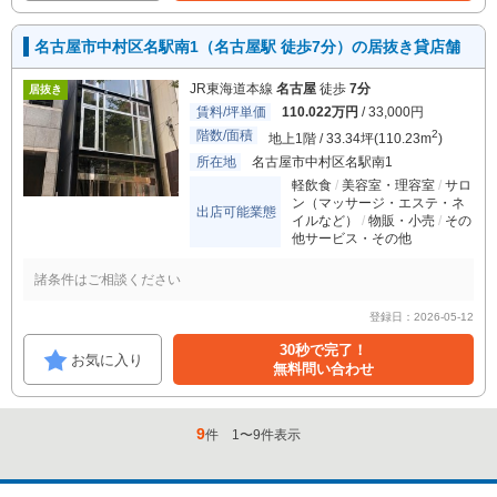
名古屋市中村区名駅南1（名古屋駅 徒歩7分）の居抜き貸店舗
JR東海道本線
名古屋
徒歩
7分
居抜き
賃料/坪単価
110.022万円
/ 33,000円
階数/面積
2
地上1階 / 33.34坪(110.23m
)
所在地
名古屋市中村区名駅南1
軽飲食
美容室・理容室
サロ
ン（マッサージ・エステ・ネ
出店可能業態
イルなど）
物販・小売
その
他サービス・その他
諸条件はご相談ください
登録日：2026-05-12
30秒で完了！
お気に入り
無料問い合わせ
9
件
1
〜
9
件表示