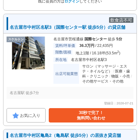
既に会員の方は
ログイン
してください
飲食店不可
名古屋市中村区名駅3（国際センター駅 徒歩5分）の貸店舗
名古屋市営桜通線
国際センター
徒歩
5分
スケルトン
賃料/坪単価
36.3万円
/ 22,435円
階数/面積
2
地上1階 / 16.18坪(53.5m
)
所在地
名古屋市中村区名駅3
サロン（マッサージ・エス
テ・ネイルなど）
医療・歯
出店可能業態
科・クリニック
物販・小売
その他サービス・その他
名古屋駅 徒歩7分
登録日：2026-07-21
30秒で完了！
お気に入り
無料問い合わせ
名古屋市中村区亀島2（亀島駅 徒歩5分）の居抜き貸店舗