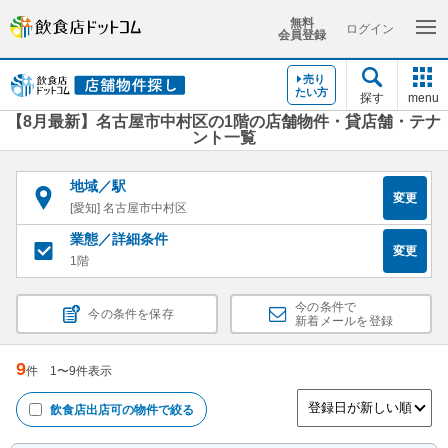
無料
ログイン
会員登録
売り
たい方
探す
menu
【8月最新】名古屋市中村区の1階の店舗物件・貸店舗・テナ
ント一覧
地域／駅
変更
[愛知] 名古屋市中村区
業態／詳細条件
変更
1階
今の条件で
今の条件を保存
新着メールを登録
9
件
1
〜
9
件表示
飲食店出店可
の物件で絞る