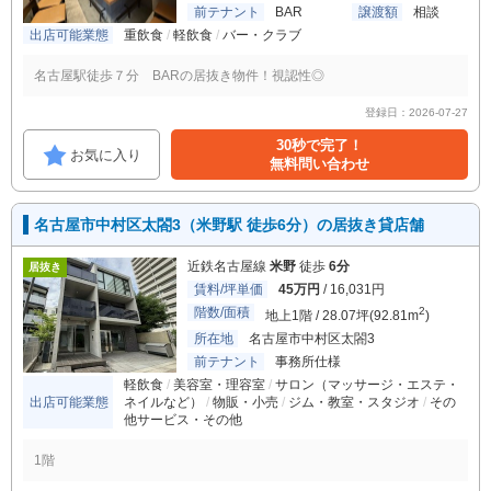
前テナント
BAR
譲渡額
相談
出店可能業態
重飲食
軽飲食
バー・クラブ
名古屋駅徒歩７分 BARの居抜き物件！視認性◎
登録日：2026-07-27
30秒で完了！
お気に入り
無料問い合わせ
名古屋市中村区太閤3（米野駅 徒歩6分）の居抜き貸店舗
近鉄名古屋線
米野
徒歩
6分
居抜き
賃料/坪単価
45万円
/ 16,031円
階数/面積
2
地上1階 / 28.07坪(92.81m
)
所在地
名古屋市中村区太閤3
前テナント
事務所仕様
軽飲食
美容室・理容室
サロン（マッサージ・エステ・
出店可能業態
ネイルなど）
物販・小売
ジム・教室・スタジオ
その
他サービス・その他
1階