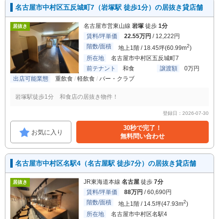
名古屋市中村区五反城町7（岩塚駅 徒歩1分）の居抜き貸店舗
名古屋市営東山線
岩塚
徒歩
1分
居抜き
賃料/坪単価
22.55万円
/ 12,222円
階数/面積
2
地上1階 / 18.45坪(60.99m
)
所在地
名古屋市中村区五反城町7
前テナント
和食
譲渡額
0万円
出店可能業態
重飲食
軽飲食
バー・クラブ
岩塚駅徒歩1分 和食店の居抜き物件！
登録日：2026-07-30
30秒で完了！
お気に入り
無料問い合わせ
名古屋市中村区名駅4（名古屋駅 徒歩7分）の居抜き貸店舗
JR東海道本線
名古屋
徒歩
7分
居抜き
賃料/坪単価
88万円
/ 60,690円
階数/面積
2
地上1階 / 14.5坪(47.93m
)
所在地
名古屋市中村区名駅4