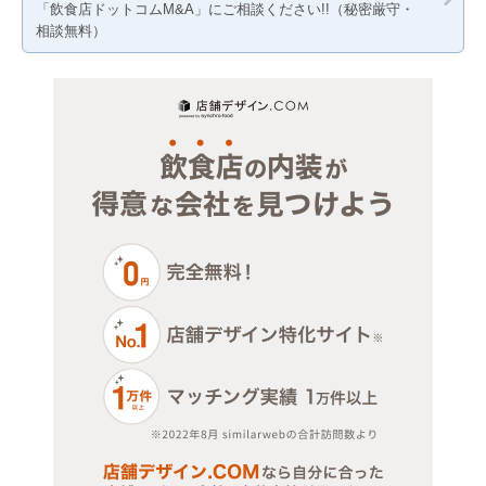
「飲食店ドットコムM&A」にご相談ください!!（秘密厳守・
物販・小売
その他店舗物件
名古屋市西区
三重
相談無料）
ジム・教室・スタジオ
名古屋市中村区
その他サービス・その他
名古屋市中区
名古屋市昭和区
名古屋市瑞穂区
名古屋市熱田区
名古屋市中川区
名古屋市港区
名古屋市南区
名古屋市守山区