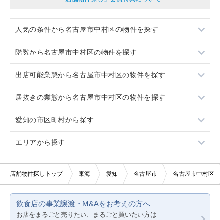
人気の条件から名古屋市中村区の物件を探す
階数から名古屋市中村区の物件を探す
居抜き
出店可能業態から名古屋市中村区の物件を探す
スケルトン
地下
居抜きの業態から名古屋市中村区の物件を探す
ロードサイド物件
1階
重飲食
愛知の市区町村から探す
駐車場あり
2階
軽飲食
鉄板焼き・お好み焼
エリアから探す
看板取り付け可
3階以上
バー・クラブ
カフェ
名古屋市すべて
10坪以下
美容室・理容室
バー
名古屋市千種区
愛知
店舗物件探しトップ
東海
愛知
名古屋市
名古屋市中村区
20坪以下
サロン（マッサージ・エステ・ネイルなど）
和食
名古屋市東区
静岡
飲食店の事業譲渡・M&Aをお考えの方へ
医療・歯科・クリニック
その他
名古屋市北区
岐阜
お店をまるごと売りたい、まるごと買いたい方は