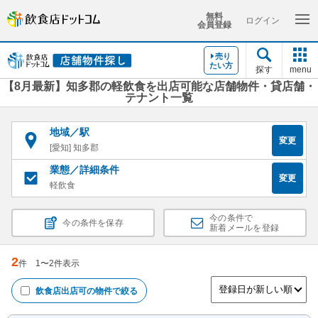
無料
ログイン
会員登録
売り
たい方
探す
menu
【8月最新】知多郡の軽飲食を出店可能な店舗物件・貸店舗・
テナント一覧
地域／駅
変更
[愛知] 知多郡
業態／詳細条件
変更
軽飲食
今の条件で
今の条件を保存
新着メールを登録
2
件
1
〜
2
件表示
飲食店出店可
の物件で絞る