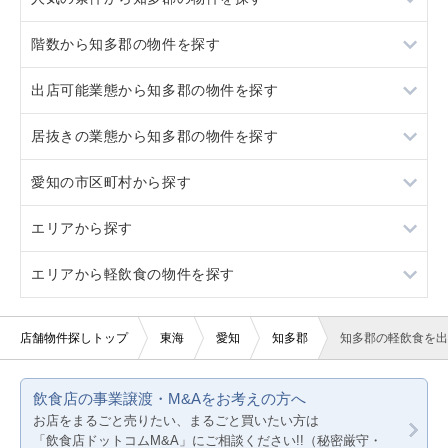
階数から知多郡の物件を探す
居抜き
出店可能業態から知多郡の物件を探す
10坪以下
1階
居抜きの業態から知多郡の物件を探す
20坪以下
重飲食
愛知の市区町村から探す
賃料10万円以下
軽飲食
イタリア料理
エリアから探す
賃料20万円以下
その他
名古屋市すべて
エリアから軽飲食の物件を探す
名古屋市千種区
愛知
名古屋市東区
静岡
愛知
店舗物件探しトップ
東海
愛知
知多郡
知多郡の軽飲食を出
名古屋市北区
岐阜
静岡
飲食店の事業譲渡・M&Aをお考えの方へ
名古屋市西区
三重
岐阜
お店をまるごと売りたい、まるごと買いたい方は
「飲食店ドットコムM&A」にご相談ください!!（秘密厳守・