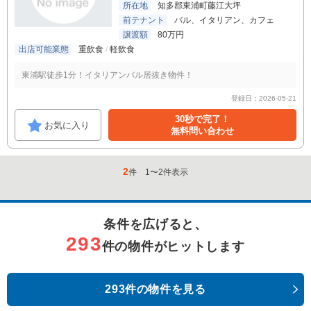
所在地
知多郡東浦町藤江大坪
前テナント
バル、イタリアン、カフェ
譲渡額
80万円
出店可能業態
重飲食
軽飲食
東浦駅徒歩1分！イタリアンバル居抜き物件！
登録日：2026-05-21
30秒で完了！
お気に入り
無料問い合わせ
2
件
1
〜
2
件表示
条件を広げると、
293
件の物件がヒットします
293件の物件を見る