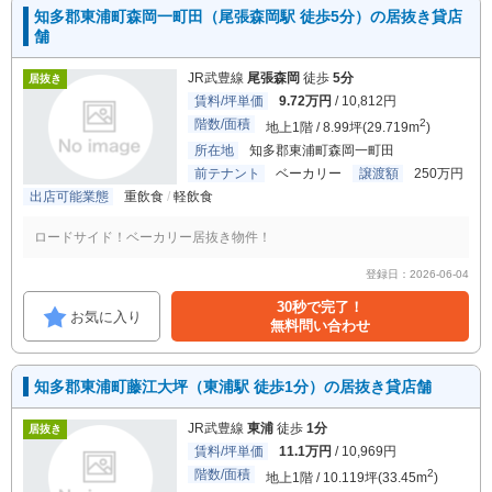
知多郡東浦町森岡一町田（尾張森岡駅 徒歩5分）の居抜き貸店
舗
JR武豊線
尾張森岡
徒歩
5分
居抜き
賃料/坪単価
9.72万円
/ 10,812円
階数/面積
2
地上1階 / 8.99坪(29.719m
)
所在地
知多郡東浦町森岡一町田
前テナント
ベーカリー
譲渡額
250万円
出店可能業態
重飲食
軽飲食
ロードサイド！ベーカリー居抜き物件！
登録日：2026-06-04
30秒で完了！
お気に入り
無料問い合わせ
知多郡東浦町藤江大坪（東浦駅 徒歩1分）の居抜き貸店舗
JR武豊線
東浦
徒歩
1分
居抜き
賃料/坪単価
11.1万円
/ 10,969円
階数/面積
2
地上1階 / 10.119坪(33.45m
)