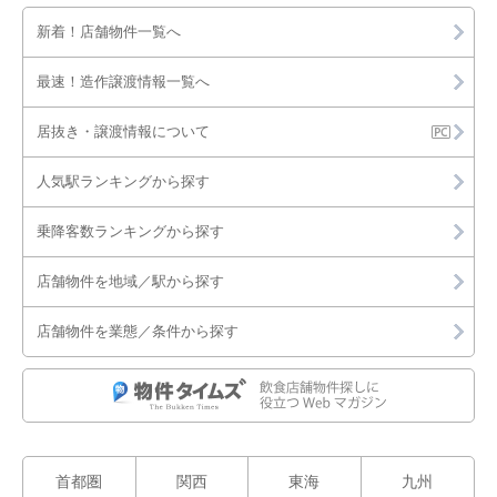
新着！店舗物件一覧へ
江南市
最速！造作譲渡情報一覧へ
小牧市
居抜き・譲渡情報について
稲沢市
人気駅ランキングから探す
東海市
乗降客数ランキングから探す
大府市
店舗物件を地域／駅から探す
知多市
店舗物件を業態／条件から探す
知立市
尾張旭市
岩倉市
首都圏
関西
東海
九州