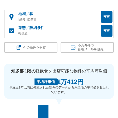
地域／駅
変更
[愛知] 知多郡
業態／詳細条件
変更
軽飲食
今の条件で
今の条件を保存
新着メールを登録
知多郡 1階の
軽飲食を出店可能な物件の平均坪単価
1万412円
平均坪単価
※直近1年以内に掲載された物件のデータから坪単価の平均値を算出し
ています。