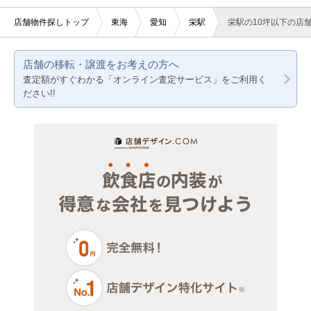
看板取り付け可
3階以上
バー・クラブ
カラオケ・パブ・スナック
愛知
店舗物件探しトップ
東海
愛知
栄駅
栄駅の10坪以下の店
10坪以下
美容室・理容室
バー
静岡
店舗の移転・譲渡をお考えの方へ
20坪以下
サロン（マッサージ・エステ・ネイルなど）
居酒屋・ダイニングバー
岐阜
査定額がすぐわかる「オンライン査定サービス」をご利用く
ださい!!
賃料10万円以下
医療・歯科・クリニック
和食
三重
賃料20万円以下
物販・小売
その他
ジム・教室・スタジオ
美容室・理容室
その他サービス・その他