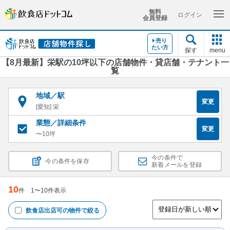
無料
ログイン
会員登録
売り
たい方
探す
menu
【8月最新】栄駅の10坪以下の店舗物件・貸店舗・テナント一
覧
地域／駅
変更
[愛知] 栄
業態／詳細条件
変更
〜10坪
今の条件で
今の条件を保存
新着メールを登録
10
件
1
〜
10
件表示
飲食店出店可
の物件で絞る