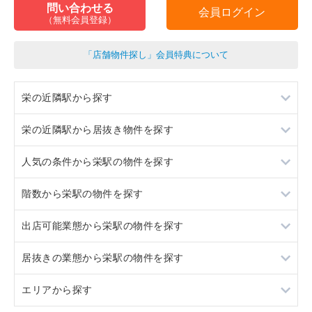
問い合わせる
会員ログイン
（無料会員登録）
「店舗物件探し」会員特典について
栄の近隣駅から探す
栄の近隣駅から居抜き物件を探す
新栄町
人気の条件から栄駅の物件を探す
伏見
新栄町
階数から栄駅の物件を探す
矢場町
伏見
居抜き
出店可能業態から栄駅の物件を探す
久屋大通
矢場町
スケルトン
地下
居抜きの業態から栄駅の物件を探す
久屋大通
ロードサイド物件
1階
重飲食
エリアから探す
駐車場あり
2階
軽飲食
ラーメン