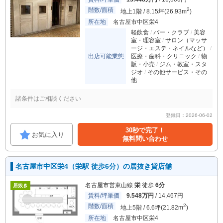
階数/面積
2
地上1階 / 8.15坪(26.93m
)
所在地
名古屋市中区栄4
軽飲食
バー・クラブ
美容
室・理容室
サロン（マッサ
ージ・エステ・ネイルなど）
出店可能業態
医療・歯科・クリニック
物
販・小売
ジム・教室・スタ
ジオ
その他サービス・その
他
諸条件はご相談ください
登録日：2026-06-02
30秒で完了！
お気に入り
無料問い合わせ
名古屋市中区栄4（栄駅 徒歩6分）の居抜き貸店舗
名古屋市営東山線
栄
徒歩
6分
居抜き
賃料/坪単価
9.548万円
/ 14,467円
階数/面積
2
地上5階 / 6.6坪(21.82m
)
所在地
名古屋市中区栄4