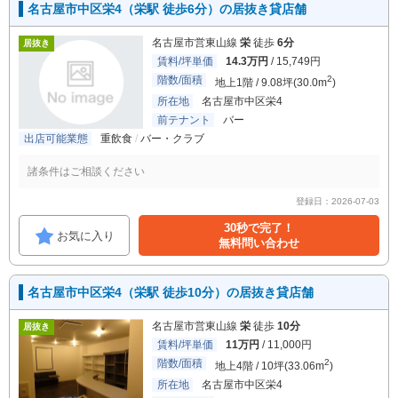
名古屋市中区栄4（栄駅 徒歩6分）の居抜き貸店舗
名古屋市営東山線
栄
徒歩
6分
居抜き
賃料/坪単価
14.3万円
/ 15,749円
階数/面積
2
地上1階 / 9.08坪(30.0m
)
所在地
名古屋市中区栄4
前テナント
バー
出店可能業態
重飲食
バー・クラブ
諸条件はご相談ください
登録日：2026-07-03
30秒で完了！
お気に入り
無料問い合わせ
名古屋市中区栄4（栄駅 徒歩10分）の居抜き貸店舗
名古屋市営東山線
栄
徒歩
10分
居抜き
賃料/坪単価
11万円
/ 11,000円
階数/面積
2
地上4階 / 10坪(33.06m
)
所在地
名古屋市中区栄4