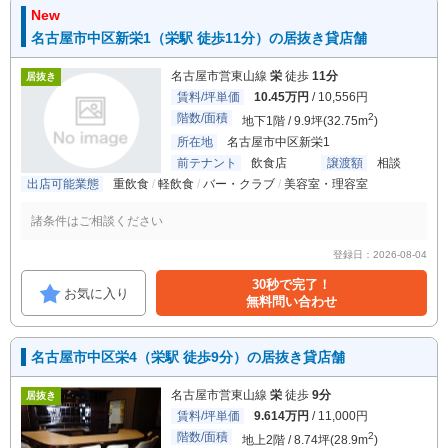
New
名古屋市中区新栄1（栄駅 徒歩11分）の居抜き貸店舗
名古屋市営東山線
栄
徒歩
11分
居抜き
賃料/坪単価
10.45万円
/ 10,556円
階数/面積
2
地下1階 / 9.9坪(32.75m
)
所在地
名古屋市中区新栄1
前テナント
飲食店
譲渡額
相談
出店可能業態
重飲食
軽飲食
バー・クラブ
美容室・理容室
諸条件はご相談ください
登録日：2026-08-04
30秒で完了！
お気に入り
無料問い合わせ
名古屋市中区栄4（栄駅 徒歩9分）の居抜き貸店舗
名古屋市営東山線
栄
徒歩
9分
居抜き
賃料/坪単価
9.614万円
/ 11,000円
階数/面積
2
地上2階 / 8.74坪(28.9m
)