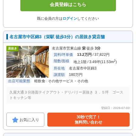
会員登録はこちら
既に会員の方は
ログイン
してください
名古屋市中区錦3（栄駅 徒歩3分）の居抜き貸店舗
名古屋市営東山線
栄
徒歩
3分
居抜き
賃料/坪単価
13.2万円
/ 37,822円
階数/面積
2
地上1階 / 3.49坪(11.53m
)
所在地
名古屋市中区錦3
譲渡額
180万円
出店可能業態
軽飲食
その他サービス・その他
久屋大通３分路面テイクアウト・デリバリー居抜き ３．５坪 ゴース
トキッチン等
登録日：2026-07-03
30秒で完了！
お気に入り
無料問い合わせ