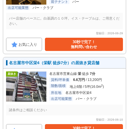
前テナント
バー
出店可能業態
バー・クラブ
バー店舗のベースに。白基調の１０坪。イス・テーブルは、ご用意くだ
さい。
登録日：2026-06-29
30秒で完了！
お気に入り
無料問い合わせ
名古屋市中区栄4（栄駅 徒歩7分）の居抜き貸店舗
名古屋市営東山線
栄
徒歩
7分
居抜き
賃料/坪単価
6.6万円
/ 13,200円
階数/面積
2
地上6階 / 5坪(16.0m
)
所在地
名古屋市中区栄4
出店可能業態
バー・クラブ
諸条件はご相談ください
登録日：2026-06-10
30秒で完了！