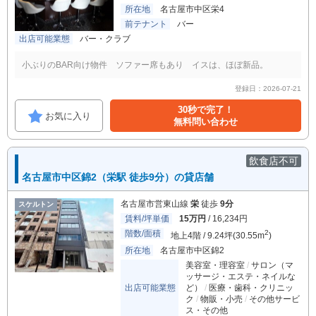
所在地
名古屋市中区栄4
前テナント
バー
出店可能業態
バー・クラブ
小ぶりのBAR向け物件 ソファー席もあり イスは、ほぼ新品。
登録日：2026-07-21
30秒で完了！
お気に入り
無料問い合わせ
飲食店不可
名古屋市中区錦2（栄駅 徒歩9分）の貸店舗
名古屋市営東山線
栄
徒歩
9分
スケルトン
賃料/坪単価
15万円
/ 16,234円
階数/面積
2
地上4階 / 9.24坪(30.55m
)
所在地
名古屋市中区錦2
美容室・理容室
サロン（マ
ッサージ・エステ・ネイルな
出店可能業態
ど）
医療・歯科・クリニッ
ク
物販・小売
その他サービ
ス・その他