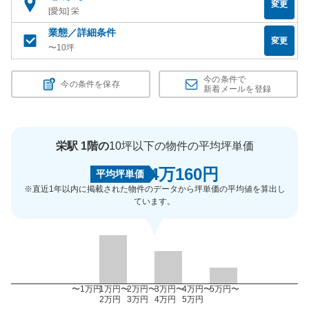
変更
[愛知] 栄
業態／詳細条件
変更
〜10坪
今の条件で
今の条件を保存
新着メールを登録
栄駅 1階の
10坪以下の物件の平均坪単価
4万160円
平均坪単価
※直近1年以内に掲載された物件のデータから坪単価の平均値を算出し
ています。
〜1万円
1万円〜
2万円〜
3万円〜
4万円〜
5万円〜
2万円
3万円
4万円
5万円