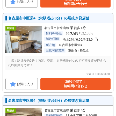
お気に入り
無料問い合わせ
名古屋市中区栄4（栄駅 徒歩6分）の居抜き貸店舗
名古屋市営東山線
栄
徒歩
6分
居抜き
賃料/坪単価
36.3万円
/ 52,155円
階数/面積
2
地上2階 / 6.96坪(23.0m
)
所在地
名古屋市中区栄4
出店可能業態
重飲食
軽飲食
「栄」駅徒歩約6分！内装、空調、厨房機器付なので初期投資が抑えら
れ即開業可です！
登録日：2026-06-06
30秒で完了！
お気に入り
無料問い合わせ
名古屋市中区栄4（栄駅 徒歩3分）の居抜き貸店舗
名古屋市営東山線
栄
徒歩
3分
居抜き
賃料/坪単価
13.448万円
/ 16,500円