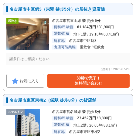
名古屋市中区錦3（栄駅 徒歩5分）の居抜き貸店舗
名古屋市営東山線
栄
徒歩
5分
居抜き
賃料/坪単価
61.184万円
/ 31,900円
階数/面積
2
地下1階 / 19.18坪(63.41m
)
所在地
名古屋市中区錦3
出店可能業態
重飲食
軽飲食
諸条件はご相談ください
登録日：2026-07-20
30秒で完了！
お気に入り
無料問い合わせ
名古屋市東区東桜2（栄駅 徒歩8分）の貸店舗
名古屋市営名城線
栄
徒歩
8分
スケルトン
賃料/坪単価
23.452万円
/ 8,800円
階数/面積
2
地上2階 / 26.65坪(88.1m
)
所在地
名古屋市東区東桜2