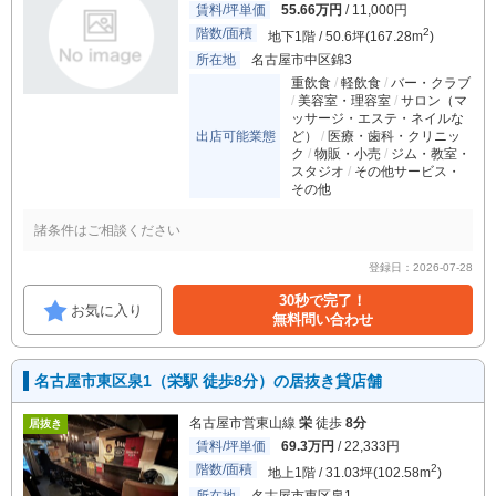
賃料/坪単価
55.66万円
/ 11,000円
階数/面積
2
地下1階 / 50.6坪(167.28m
)
所在地
名古屋市中区錦3
重飲食
軽飲食
バー・クラブ
美容室・理容室
サロン（マ
ッサージ・エステ・ネイルな
出店可能業態
ど）
医療・歯科・クリニッ
ク
物販・小売
ジム・教室・
スタジオ
その他サービス・
その他
諸条件はご相談ください
登録日：2026-07-28
30秒で完了！
お気に入り
無料問い合わせ
名古屋市東区泉1（栄駅 徒歩8分）の居抜き貸店舗
名古屋市営東山線
栄
徒歩
8分
居抜き
賃料/坪単価
69.3万円
/ 22,333円
階数/面積
2
地上1階 / 31.03坪(102.58m
)