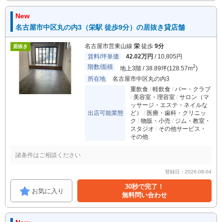
New
名古屋市中区丸の内3（栄駅 徒歩9分）の居抜き貸店舗
名古屋市営東山線
栄
徒歩
9分
居抜き
賃料/坪単価
42.02万円
/ 10,805円
階数/面積
2
地上3階 / 38.89坪(128.57m
)
所在地
名古屋市中区丸の内3
重飲食
軽飲食
バー・クラブ
美容室・理容室
サロン（マ
ッサージ・エステ・ネイルな
出店可能業態
ど）
医療・歯科・クリニッ
ク
物販・小売
ジム・教室・
スタジオ
その他サービス・
その他
諸条件はご相談ください
登録日：2026-08-04
30秒で完了！
お気に入り
無料問い合わせ