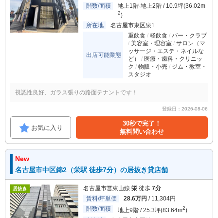
階数/面積
地上1階-地上2階 / 10.9坪(36.02m
2
)
所在地
名古屋市東区泉1
重飲食
軽飲食
バー・クラブ
美容室・理容室
サロン（マ
ッサージ・エステ・ネイルな
出店可能業態
ど）
医療・歯科・クリニッ
ク
物販・小売
ジム・教室・
スタジオ
視認性良好、ガラス張りの路面テナントです！
登録日：2026-08-06
30秒で完了！
お気に入り
無料問い合わせ
New
名古屋市中区錦2（栄駅 徒歩7分）の居抜き貸店舗
名古屋市営東山線
栄
徒歩
7分
居抜き
賃料/坪単価
28.6万円
/ 11,304円
階数/面積
2
地上9階 / 25.3坪(83.64m
)