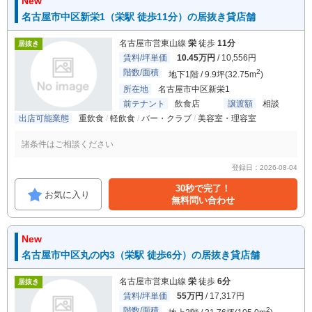
New
名古屋市中区新栄1（栄駅 徒歩11分）の居抜き貸店舗
名古屋市営東山線
栄
徒歩
11分
居抜き
賃料/坪単価
10.45万円
/ 10,556円
階数/面積
2
地下1階 / 9.9坪(32.75m
)
所在地
名古屋市中区新栄1
前テナント
飲食店
譲渡額
相談
出店可能業態
重飲食
軽飲食
バー・クラブ
美容室・理容室
諸条件はご相談ください
登録日：2026-08-04
30秒で完了！
お気に入り
無料問い合わせ
New
名古屋市中区丸の内3（栄駅 徒歩6分）の居抜き貸店舗
名古屋市営東山線
栄
徒歩
6分
居抜き
賃料/坪単価
55万円
/ 17,317円
階数/面積
2