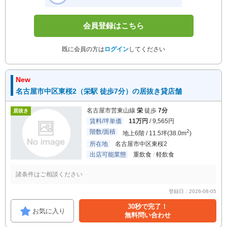
会員登録はこちら
既に会員の方は
ログイン
してください
New
名古屋市中区東桜2（栄駅 徒歩7分）の居抜き貸店舗
名古屋市営東山線
栄
徒歩
7分
居抜き
賃料/坪単価
11万円
/ 9,565円
階数/面積
2
地上6階 / 11.5坪(38.0m
)
所在地
名古屋市中区東桜2
出店可能業態
重飲食
軽飲食
諸条件はご相談ください
登録日：2026-08-05
30秒で完了！
お気に入り
無料問い合わせ