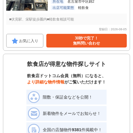
所在地
名古屋市中区錦2
出店可能業態
軽飲食
■伏見駅、栄駅徒歩圏内■軽飲食相談可能
登録日：2026-08-05
30秒で完了！
お気に入り
無料問い合わせ
飲食店が得意な物件探しサイト
飲食店ドットコム会員（無料）になると、
より詳細な物件情報
がご覧いただけます！
階数・保証金などを公開！
新着物件をメールでお知らせ！
全国の店舗物件
9381
件掲載中！