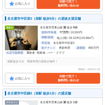
30秒で完了！
お気に入り
無料問い合わせ
名古屋市中区栄3（栄駅 徒歩9分）の居抜き貸店舗
名古屋市営東山線
栄
徒歩
9分
居抜き
賃料/坪単価
77万円
/ 19,583円
階数/面積
2
地上1階 / 39.32坪(129.98m
)
所在地
名古屋市中区栄3
前テナント
博多料理
譲渡額
880万円
出店可能業態
重飲食
軽飲食
バー・クラブ
栄駅徒歩９分 博多料理の居抜き物件！
登録日：2026-07-28
30秒で完了！
お気に入り
無料問い合わせ
名古屋市中区錦3（栄駅 徒歩1分）の貸店舗
名古屋市営東山線
栄
徒歩
1分
スケルトン