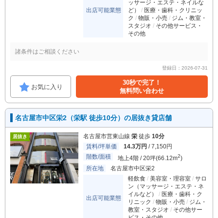
ッサージ・エステ・ネイルな
出店可能業態
ど）
医療・歯科・クリニッ
ク
物販・小売
ジム・教室・
スタジオ
その他サービス・
その他
諸条件はご相談ください
登録日：2026-07-31
30秒で完了！
お気に入り
無料問い合わせ
名古屋市中区栄2（栄駅 徒歩10分）の居抜き貸店舗
名古屋市営東山線
栄
徒歩
10分
居抜き
賃料/坪単価
14.3万円
/ 7,150円
階数/面積
2
地上4階 / 20坪(66.12m
)
所在地
名古屋市中区栄2
軽飲食
美容室・理容室
サロ
ン（マッサージ・エステ・ネ
イルなど）
医療・歯科・ク
出店可能業態
リニック
物販・小売
ジム・
教室・スタジオ
その他サー
ビス・その他