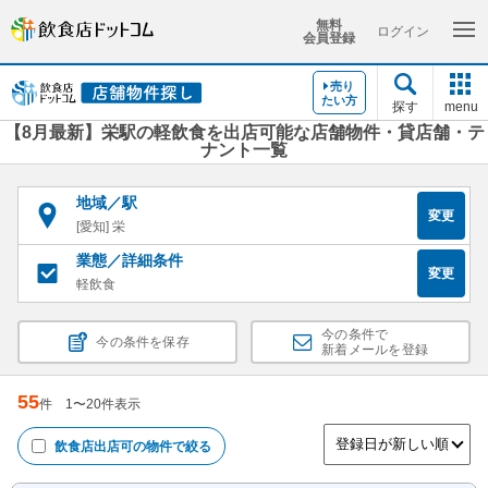
無料
ログイン
会員登録
売り
たい方
探す
menu
【8月最新】栄駅の軽飲食を出店可能な店舗物件・貸店舗・テ
ナント一覧
地域／駅
変更
[愛知] 栄
業態／詳細条件
変更
軽飲食
今の条件で
今の条件を保存
新着メールを登録
55
件
1
〜
20
件表示
飲食店出店可
の物件で絞る