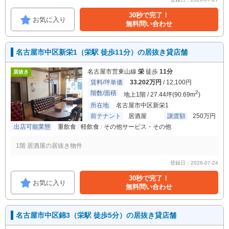
30秒で完了！
お気に入り
無料問い合わせ
名古屋市中区新栄1（栄駅 徒歩11分）の居抜き貸店舗
名古屋市営東山線
栄
徒歩
11分
居抜き
賃料/坪単価
33.202万円
/ 12,100円
階数/面積
2
地上1階 / 27.44坪(90.69m
)
所在地
名古屋市中区新栄1
前テナント
居酒屋
譲渡額
250万円
出店可能業態
重飲食
軽飲食
その他サービス・その他
1階 居酒屋の居抜き物件
登録日：2026-07-24
30秒で完了！
お気に入り
無料問い合わせ
名古屋市中区錦3（栄駅 徒歩5分）の居抜き貸店舗