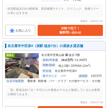
伏見駅徒歩2分の軽飲食、美容健康テナント、クリニック、各種スクー
ル等におすすめ
登録日：2026-07-31
30秒で完了！
お気に入り
無料問い合わせ
名古屋市中区栄4（栄駅 徒歩7分）の居抜き貸店舗
名古屋市営東山線
栄
徒歩
7分
居抜き
賃料/坪単価
28.6万円
/ 14,300円
階数/面積
2
地上2階 / 20坪(66.12m
)
所在地
名古屋市中区栄4
前テナント
バー
譲渡額
220万円
出店可能業態
重飲食
軽飲食
バー・クラブ
その他サービス・その他
「栄」駅徒歩約７分！中日ビルや東急ホテルなど集積しているため集客
が期待できます。
登録日：2026-07-28