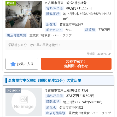
名古屋市営東山線
栄
徒歩
5分
居抜き
賃料/坪単価
66万円
/ 15,117円
階数/面積
地上2階-地上3階 / 43.66坪(144.33
2
m
)
所在地
名古屋市中区錦3
前テナント
かに
譲渡額
770万円
出店可能業態
重飲食
軽飲食
バー・クラブ
栄駅徒歩５分 かに屋の居抜き物件！
登録日：2026-07-24
30秒で完了！
お気に入り
無料問い合わせ
名古屋市中区栄2（栄駅 徒歩11分）の貸店舗
名古屋市営東山線
栄
徒歩
11分
スケルトン
賃料/坪単価
27.5万円
/ 15,502円
階数/面積
2
地上2階 / 17.74坪(58.65m
)
所在地
名古屋市中区栄2
出店可能業態
重飲食
軽飲食
バー・クラブ