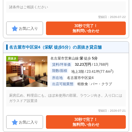
諸条件はご相談ください
登録日：2026-07-22
30秒で完了！
お気に入り
無料問い合わせ
名古屋市中区栄4（栄駅 徒歩5分）の居抜き貸店舗
名古屋市営東山線
栄
徒歩
5分
居抜き
賃料/坪単価
32.23万円
/ 13,768円
階数/面積
2
地上3階 / 23.41坪(77.4m
)
所在地
名古屋市中区栄4
出店可能業態
軽飲食
バー・クラブ
厨房広め。料理店にも。ほぼ未使用の部屋。ラウンジ向き。入り口には
ガラスドア設置済
登録日：2026-07-21
30秒で完了！
お気に入り
無料問い合わせ