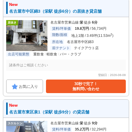
New
名古屋市中区錦3（栄駅 徒歩6分）の居抜き貸店舗
名古屋市営東山線
栄
徒歩
6分
居抜き
賃料/坪単価
19.8万円
/ 56,734円
階数/面積
2
地上1階 / 3.49坪(11.53m
)
所在地
名古屋市中区錦3
前テナント
テイクアウト店
出店可能業態
重飲食
軽飲食
バー・クラブ
諸条件はご相談ください
登録日：2026-08-08
30秒で完了！
お気に入り
無料問い合わせ
New
名古屋市東区泉1（栄駅 徒歩9分）の貸店舗
名古屋市営東山線
栄
徒歩
9分
スケルトン
賃料/坪単価
35.2万円
/ 32,294円