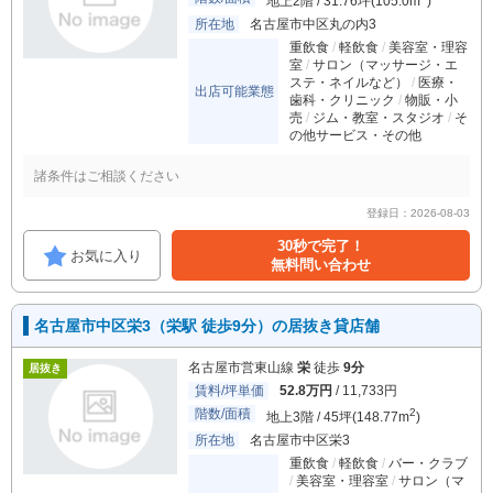
地上2階 / 31.76坪(105.0m
)
所在地
名古屋市中区丸の内3
重飲食
軽飲食
美容室・理容
室
サロン（マッサージ・エ
ステ・ネイルなど）
医療・
出店可能業態
歯科・クリニック
物販・小
売
ジム・教室・スタジオ
そ
の他サービス・その他
諸条件はご相談ください
登録日：2026-08-03
30秒で完了！
お気に入り
無料問い合わせ
名古屋市中区栄3（栄駅 徒歩9分）の居抜き貸店舗
名古屋市営東山線
栄
徒歩
9分
居抜き
賃料/坪単価
52.8万円
/ 11,733円
階数/面積
2
地上3階 / 45坪(148.77m
)
所在地
名古屋市中区栄3
重飲食
軽飲食
バー・クラブ
美容室・理容室
サロン（マ