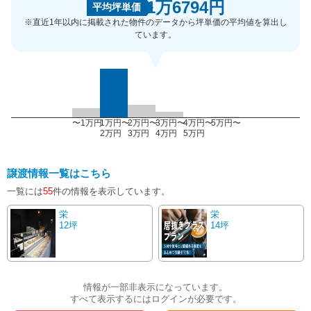
1万6794円
平均坪単価
※直近1年以内に掲載された物件のデータから坪単価の平均値を算出し
ています。
〜1万円
1万円〜
2万円〜
3万円〜
4万円〜
5万円〜
2万円
3万円
4万円
5万円
譲渡情報一覧はこちら
一覧には
55
件の情報を表示しています。
栄
栄
12坪
14坪
情報が一部非表示になっています。
すべて表示するにはログインが必要です。