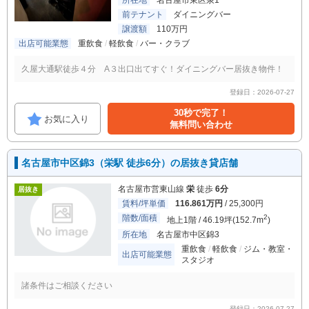
所在地
名古屋市東区泉1
前テナント
ダイニングバー
譲渡額
110万円
出店可能業態
重飲食
軽飲食
バー・クラブ
久屋大通駅徒歩４分 A３出口出てすぐ！ダイニングバー居抜き物件！
登録日：2026-07-27
30秒で完了！
お気に入り
無料問い合わせ
名古屋市中区錦3（栄駅 徒歩6分）の居抜き貸店舗
名古屋市営東山線
栄
徒歩
6分
居抜き
賃料/坪単価
116.861万円
/ 25,300円
階数/面積
2
地上1階 / 46.19坪(152.7m
)
所在地
名古屋市中区錦3
重飲食
軽飲食
ジム・教室・
出店可能業態
スタジオ
諸条件はご相談ください
登録日：2026-07-27