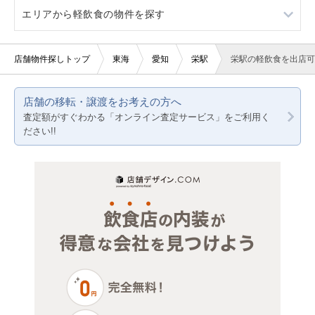
エリアから軽飲食の物件を探す
看板取り付け可
3階以上
バー・クラブ
カラオケ・パブ・スナック
愛知
10坪以下
美容室・理容室
バー
静岡
愛知
店舗物件探しトップ
東海
愛知
栄駅
栄駅の軽飲食を出店可
20坪以下
サロン（マッサージ・エステ・ネイルなど）
居酒屋・ダイニングバー
岐阜
静岡
店舗の移転・譲渡をお考えの方へ
賃料10万円以下
医療・歯科・クリニック
和食
三重
岐阜
査定額がすぐわかる「オンライン査定サービス」をご利用く
ださい!!
賃料20万円以下
物販・小売
その他
三重
ジム・教室・スタジオ
美容室・理容室
その他サービス・その他