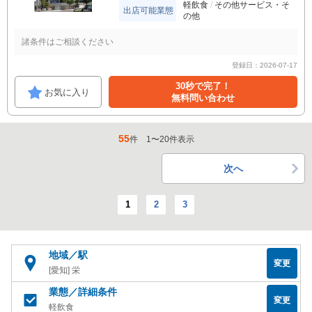
軽飲食
その他サービス・そ
出店可能業態
の他
諸条件はご相談ください
登録日：2026-07-17
30秒で完了！
お気に入り
無料問い合わせ
55
件
1
〜
20
件表示
次へ
1
2
3
地域／駅
変更
[愛知] 栄
業態／詳細条件
変更
軽飲食