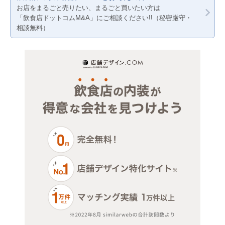
今池
岐阜
お店をまるごと売りたい、まるごと買いたい方は
「飲食店ドットコムM&A」にご相談ください!!（秘密厳守・
三重
相談無料）