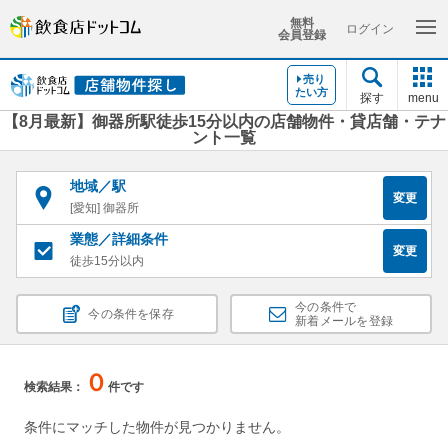
無料
ログイン
会員登録
売り
たい方
探す
menu
【8月最新】御器所駅徒歩15分以内の店舗物件・貸店舗・テナ
ント一覧
地域／駅
変更
[愛知] 御器所
業態／詳細条件
変更
徒歩15分以内
今の条件で
今の条件を保存
新着メールを登録
０
検索結果：
件です
条件にマッチした物件が見つかりません。