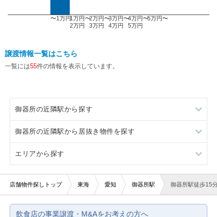
〜1万円
1万円〜
2万円〜
3万円〜
4万円〜
5万円〜
2万円
3万円
4万円
5万円
譲渡情報一覧はこちら
一覧には
55
件の情報を表示しています。
御器所の近隣駅から探す
御器所の近隣駅から居抜き物件を探す
桜山
エリアから探す
吹上
桜山
瑞穂区役所
吹上
愛知
店舗物件探しトップ
東海
愛知
御器所駅
御器所駅徒歩15
今池
瑞穂区役所
静岡
飲食店の事業譲渡・M&Aをお考えの方へ