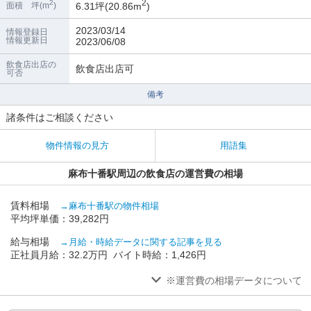
2
2
6.31坪(20.86m
)
面積 坪(m
)
2023/03/14
情報登録日
情報更新日
2023/06/08
飲食店出店の
飲食店出店可
可否
備考
諸条件はご相談ください
物件情報の見方
用語集
麻布十番駅周辺の飲食店の運営費の相場
賃料相場
→麻布十番駅の物件相場
平均坪単価：39,282円
給与相場
→月給・時給データに関する記事を見る
正社員月給：32.2万円 バイト時給：1,426円
※運営費の相場データについて