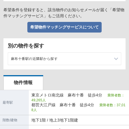
希望条件を登録すると、該当物件のお知らせメールが届く「希望物
件マッチングサービス」もご活用ください。
希望物件マッチングサービスについて
別の物件を探す
麻布十番駅の近隣駅から探す
六本木一丁目駅の店舗物件・貸店舗・テナント一覧
物件情報
白金高輪駅の店舗物件・貸店舗・テナント一覧
東京メトロ南北線 麻布十番 徒歩4分
乗降者数：
赤羽橋駅の店舗物件・貸店舗・テナント一覧
49,265人
最寄駅
都営大江戸線 麻布十番 徒歩4分
乗降者数：37,01
六本木駅の店舗物件・貸店舗・テナント一覧
8人
地下1階 / 地上3地下1階建
階数/建物