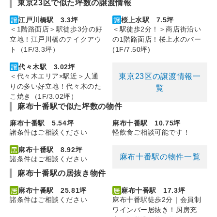
東京23区で似た坪数の譲渡情報
江戸川橋駅 3.3坪
桜上水駅 7.5坪
＜1階路面店＞駅徒歩3分の好
＜駅徒歩2分！＞商店街沿い
立地！江戸川橋のテイクアウ
の1階路面店！桜上水のバー
ト（1F/3.3坪）
(1F/7.50坪)
代々木駅 3.02坪
東京23区の譲渡情報一
＜代々木エリア×駅近＞人通
りの多い好立地！代々木のた
覧
こ焼き（1F/3.02坪）
麻布十番駅で似た坪数の物件
麻布十番駅 5.54坪
麻布十番駅 10.75坪
諸条件はご相談ください
軽飲食ご相談可能です！
麻布十番駅 8.92坪
麻布十番駅の物件一覧
諸条件はご相談ください
麻布十番駅の居抜き物件
麻布十番駅 25.81坪
麻布十番駅 17.3坪
諸条件はご相談ください
麻布十番駅徒歩2分｜会員制
ワインバー居抜き！厨房充