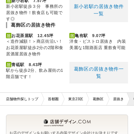
新小岩駅 7.57坪
新小岩駅の居抜き物件
新小岩駅徒歩３分 事務所の
居抜き物件！飲食店も可能で
一覧
す◎
葛飾区の居抜き物件
お花茶屋駅 12.45坪
亀有駅 9.07坪
＜造作減額！＞商店街沿い！
洋食・ビストロ居抜き 内装
お花茶屋駅徒歩2分の2階和食
美麗な1階路面店 重飲食可能
居酒屋居抜き物件
青砥駅 8.43坪
葛飾区の居抜き物件一
駅から徒歩2分、飲み屋街の1
覧
階店舗です！
店舗物件探しトップ
首都圏
東京23区
葛飾区
居抜き
お店のデザインをお願いする内装デザイン会社はお決まりです