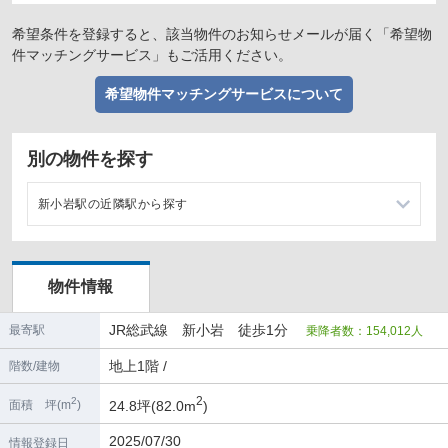
希望条件を登録すると、該当物件のお知らせメールが届く「希望物
件マッチングサービス」もご活用ください。
希望物件マッチングサービスについて
別の物件を探す
新小岩駅の近隣駅から探す
平井駅の店舗物件・貸店舗・テナント一覧
物件情報
小岩駅の店舗物件・貸店舗・テナント一覧
JR総武線 新小岩 徒歩1分
最寄駅
乗降者数：154,012人
錦糸町駅の店舗物件・貸店舗・テナント一覧
地上1階 /
階数/建物
亀戸駅の店舗物件・貸店舗・テナント一覧
2
2
24.8坪(82.0m
)
面積 坪(m
)
2025/07/30
情報登録日