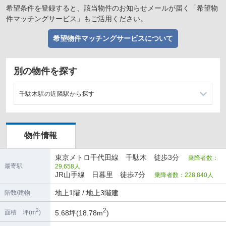
希望条件を登録すると、該当物件のお知らせメールが届く「希望物
件マッチングサービス」もご活用ください。
希望物件マッチングサービスについて
別の物件を探す
千駄木駅の近隣駅から探す
根津駅の店舗物件・貸店舗・テナント一覧
物件情報
西日暮里駅の店舗物件・貸店舗・テナント一覧
東京メトロ千代田線 千駄木 徒歩3分
乗降者数：
湯島駅の店舗物件・貸店舗・テナント一覧
最寄駅
29,658人
JR山手線 日暮里 徒歩7分
乗降者数：228,840人
町屋駅の店舗物件・貸店舗・テナント一覧
地上1階 / 地上3階建
階数/建物
2
2
5.68坪(18.78m
)
面積 坪(m
)