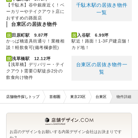
千駄木駅の居抜き物件
【千駄木】谷中銀座近く！ベ
ーカリーやテイクアウト店に
一覧
おすすめの路面店
台東区の居抜き物件
田原町駅 9.87坪
入谷駅 6.99坪
かっぱ橋道具街通り！業種相
駅近！路面！1-3F戸建店舗！
談！軽飲食可(備考欄参照)
カド地！
浅草橋駅 12.12坪
台東区の居抜き物件一
【浅草橋】デリバリー・テイ
クアウト需要◎駅徒歩2分の
覧
飲食向け物件
店舗物件探しトップ
首都圏
東京23区
台東区
物件詳細
お店のデザインをお願いする内装デザイン会社はお決まりです
か？