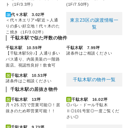
ト（1F/3.3坪）
(1F/7.50坪)
代々木駅 3.02坪
東京23区の譲渡情報一
＜代々木エリア×駅近＞人通
りの多い好立地！代々木のた
覧
こ焼き（1F/3.02坪）
千駄木駅で似た坪数の物件
千駄木駅 10.59坪
千駄木駅 7.99坪
【千駄木駅5分♪】人通り多い
諸条件はご相談ください
バス通り、内装美装の一階路
面店。視認性良好！飲食可
千駄木駅 10.53坪
千駄木駅の物件一覧
諸条件はご相談ください
千駄木駅の居抜き物件
千駄木駅 13坪
千駄木駅 16.02坪
月々25.3万で営業可能◎！居
◎パレ・ドール千駄木
抜きのため即営業可能！！
Ⅱ◎101号室◎一度ご覧くだ
さい◎
千駄木駅 9.73坪