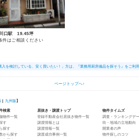
川口駅 19.45坪
条件はご相談ください
購入を検討している、安く買いたい！」方は、『業務用厨房備品を探そう』をご利
ページトップへ↑
版
|
九州版
】
件検索
居抜き・譲渡トップ
物件タイムズ
舗物件一覧
登録不動産会社居抜き物件一覧
調査・ランキングデ
探す
譲渡情報とは
街・地域の立地動向
ら探す
譲渡情報一覧
開業者の声
数から探す
譲渡成功事例一覧
物件探しのコツ