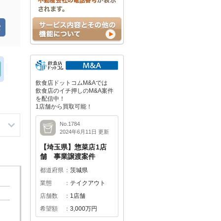
飲食店ドットコムM&Aでは
飲食店のイチ押しのM&A案件
を配信中！
1店舗から買取可能！
No.1784
2024年6月11日 更新
【埼玉県】惣菜店1店
舗 事業譲渡案件
都道府県
茨城県
業態
テイクアウト
店舗数
1店舗
希望額
3,000万円