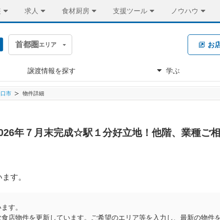
装
求人
食材厨房
支援ツール
ノウハウ
首都圏
お
エリア
譲渡情報を探す
学ぶ
川口市
物件詳細
円 2026年７月末完成☆駅１分好立地！他階、業種ご
います。
います。
飲食店物件を更新しています。ご希望のエリア等を入力し、最新の物件