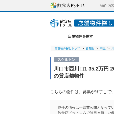
物件内
店舗物件を探す
店舗物件探しトップ
首都圏
埼玉
スケルトン
川口市西川口1 35.2万
の貸店舗物件
こちらの物件は、募集が終了して
物件の情報は一部非公開となって
飲食店ドットコムでは日々新しい