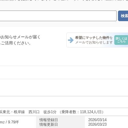
のお知らせメールが届く
希望にマッチした物件
を
詳しくは
こちら
メールでお知らせします
もご活用ください。
ント一覧
ト一覧
ナント一覧
浜東北・根岸線 西川口 徒歩1分 （乗降者数：118,124人/日）
情報登録日
2026/03/14
8m
/ 9.79坪
2
情報更新日
2026/03/23