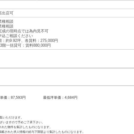
店出店可
業種相談
業種相談
完成の現時点では為内見不可
申込ご相談ください
：約9.92坪、各賃料：275,000円
3階一括貸可：賃料880,000円
単価：87,593円
最低坪単価：4,684円
覧いただけます。
ざいますので予めご了承下さい。
された物件を集計したものになります。
掲載された求人情報の給与下限額より集計したものになります。