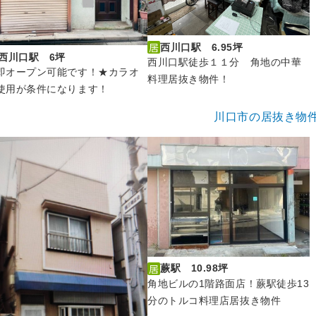
西川口駅 6.95坪
西川口駅 6坪
西川口駅徒歩１１分 角地の中華
即オープン可能です！★カラオ
料理居抜き物件！
使用が条件になります！
川口市の居抜き物
蕨駅 10.98坪
角地ビルの1階路面店！蕨駅徒歩13
分のトルコ料理店居抜き物件