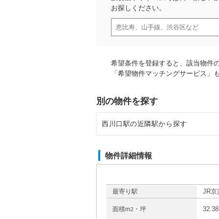
お探しください。
希望条件を登録すると、該当物件
「希望物件マッチングサービス」
別の物件を探す
西川口駅の近隣駅から探す
川口駅の店舗物件・貸店舗・テナ
物件詳細情報
蕨駅の店舗物件・貸店舗・テナン
南浦和駅の店舗物件・貸店舗・テ
最寄り駅
JR京
面積m
・坪
32.3
2