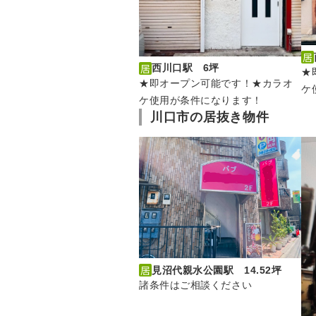
西川口駅 6坪
★
★即オープン可能です！★カラオ
ケ
ケ使用が条件になります！
川口市の居抜き物件
見沼代親水公園駅 14.52坪
諸条件はご相談ください