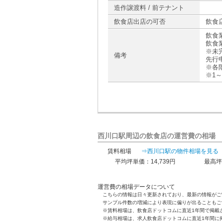
造作譲渡料 / 前テナント
飲食店出店の可否
飲食
飲食
飲食
※未
備考
先行
※各階
※1～
西川口駅周辺の飲食店の運営費の相場
賃料相場
⇒西川口駅の物件相場を見る
平均坪単価：14,739円
最高坪
運営費の相場データについて
こちらの情報は日々更新されており、最新の情報がご
サンプル件数の増減により表現に偏りが出ることもご
※賃料相場は、飲食店ドットコムに直近1年間で掲載
※給与相場は、求人飲食店ドットコムに直近1年間に