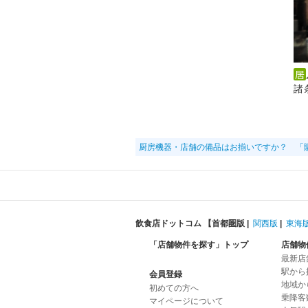
諸
厨房機器・店舗の備品はお揃いですか？ 「
飲食店ドットコム 【
首都圏版
|
関西版
|
東海
「店舗物件を探す」トップ
店舗物
最新店
駅から
会員登録
地域か
初めての方へ
乗降客
マイページについて