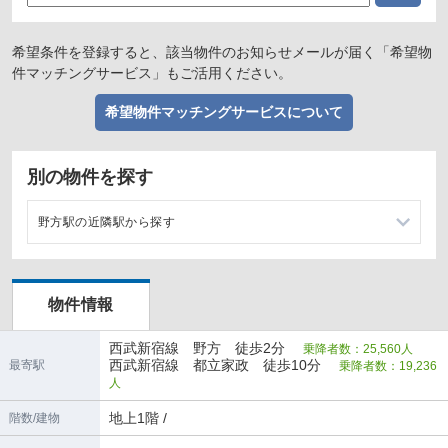
希望条件を登録すると、該当物件のお知らせメールが届く「希望物
件マッチングサービス」もご活用ください。
希望物件マッチングサービスについて
別の物件を探す
野方駅の近隣駅から探す
都立家政駅の店舗物件・貸店舗・テナント一覧
物件情報
沼袋駅の店舗物件・貸店舗・テナント一覧
西武新宿線 野方 徒歩2分
乗降者数：25,560人
鷺ノ宮駅の店舗物件・貸店舗・テナント一覧
西武新宿線 都立家政 徒歩10分
最寄駅
乗降者数：19,236
人
新井薬師前駅の店舗物件・貸店舗・テナント一覧
地上1階 /
階数/建物