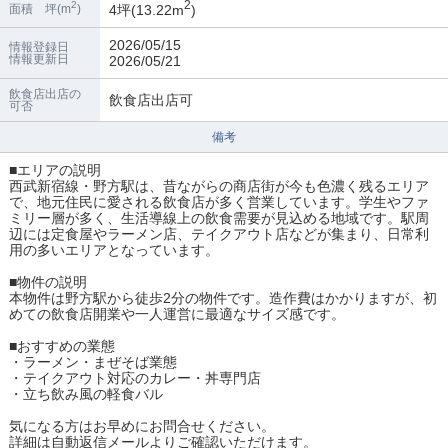
2
2
4坪(13.22m
)
面積 坪(m
)
2026/05/15
情報登録日
情報更新日
2026/05/21
飲食店出店の
飲食店出店可
可否
備考
■エリアの説明
西武新宿線・野方駅は、昔ながらの商店街が今も色濃く残るエリア
で、地元住民に愛される飲食店が多く営業しています。学生やファ
ミリー層が多く、生活導線上の飲食需要が見込める地域です。駅周
辺には定食屋やラーメン店、テイクアウト店などが集まり、日常利
用の多いエリアとなっています。
■物件の説明
本物件は野方駅から徒歩2分の物件です。造作費はかかりますが、初
めての飲食店開業や一人運営に最適なサイズ感です。
■おすすめの業態
・ラーメン・まぜそば業態
・テイクアウト対応のカレー・丼専門店
・立ち飲み風の軽食バル
気になる方はお早めにお問合せください。
詳細は自動返信メールよりご確認いただけます。