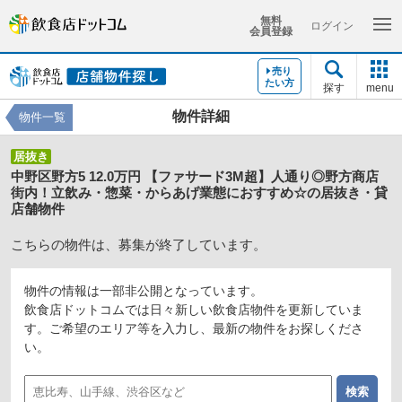
無料
ログイン
会員登録
売り
たい方
探す
menu
物件詳細
物件一覧
居抜き
中野区野方5 12.0万円 【ファサード3M超】人通り◎野方商店
街内！立飲み・惣菜・からあげ業態におすすめ☆の居抜き・貸
店舗物件
こちらの物件は、募集が終了しています。
物件の情報は一部非公開となっています。
飲食店ドットコムでは日々新しい飲食店物件を更新していま
す。ご希望のエリア等を入力し、最新の物件をお探しくださ
い。