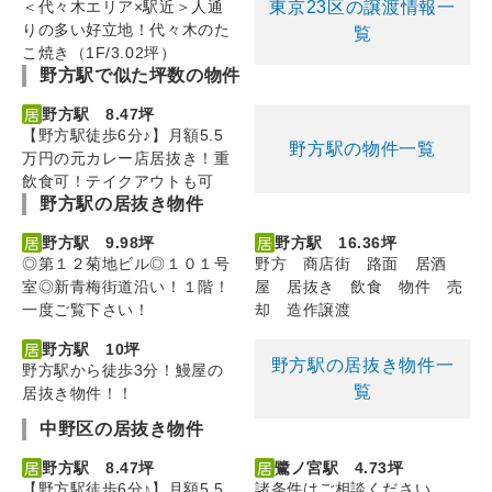
東京23区の譲渡情報一
＜代々木エリア×駅近＞人通
りの多い好立地！代々木のた
覧
こ焼き（1F/3.02坪）
野方駅で似た坪数の物件
野方駅 8.47坪
【野方駅徒歩6分♪】月額5.5
野方駅の物件一覧
万円の元カレー店居抜き！重
飲食可！テイクアウトも可
野方駅の居抜き物件
野方駅 9.98坪
野方駅 16.36坪
◎第１２菊地ビル◎１０１号
野方 商店街 路面 居酒
室◎新青梅街道沿い！１階！
屋 居抜き 飲食 物件 売
一度ご覧下さい！
却 造作譲渡
野方駅 10坪
野方駅の居抜き物件一
野方駅から徒歩3分！鰻屋の
覧
居抜き物件！！
中野区の居抜き物件
野方駅 8.47坪
鷺ノ宮駅 4.73坪
【野方駅徒歩6分♪】月額5.5
諸条件はご相談ください