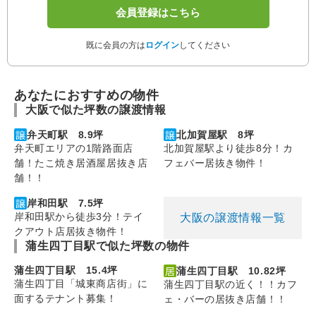
会員登録はこちら
既に会員の方は
ログイン
してください
あなたにおすすめの物件
大阪で似た坪数の譲渡情報
弁天町駅 8.9坪
北加賀屋駅 8坪
弁天町エリアの1階路面店
北加賀屋駅より徒歩8分！カ
舗！たこ焼き居酒屋居抜き店
フェバー居抜き物件！
舗！！
岸和田駅 7.5坪
岸和田駅から徒歩3分！テイ
大阪の譲渡情報一覧
クアウト店居抜き物件！
蒲生四丁目駅で似た坪数の物件
蒲生四丁目駅 15.4坪
蒲生四丁目駅 10.82坪
蒲生四丁目「城東商店街」に
蒲生四丁目駅の近く！！カフ
面するテナント募集！
ェ・バーの居抜き店舗！！