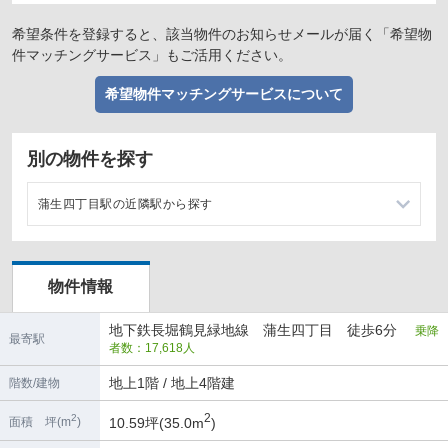
希望条件を登録すると、該当物件のお知らせメールが届く「希望物
件マッチングサービス」もご活用ください。
希望物件マッチングサービスについて
別の物件を探す
蒲生四丁目駅の近隣駅から探す
今福鶴見駅の店舗物件・貸店舗・テナント一覧
物件情報
京橋駅の店舗物件・貸店舗・テナント一覧
地下鉄長堀鶴見緑地線 蒲生四丁目 徒歩6分
乗降
鴫野駅の店舗物件・貸店舗・テナント一覧
最寄駅
者数：17,618人
関目成育駅の店舗物件・貸店舗・テナント一覧
地上1階 / 地上4階建
階数/建物
2
2
10.59坪(35.0m
)
面積 坪(m
)