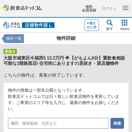
無料
ログイン
会員登録
売り
たい方
探す
menu
物件詳細
物件一覧
居抜き
大阪市城東区今福西5 13.2万円 🌟【がもよん6分】重飲食相談
可能な1階路面店/ 住宅街にありますの居抜き・貸店舗物件
こちらの物件は、募集が終了しています。
物件の情報は一部非公開となっています。
飲食店ドットコムでは日々新しい飲食店物件を更新していま
す。ご希望のエリア等を入力し、最新の物件をお探しくださ
い。