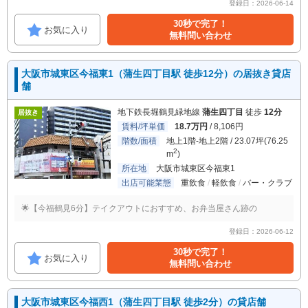
登録日：2026-06-14
30秒で完了！
お気に入り
無料問い合わせ
大阪市城東区今福東1（蒲生四丁目駅 徒歩12分）の居抜き貸店
舗
地下鉄長堀鶴見緑地線
蒲生四丁目
徒歩
12分
居抜き
賃料/坪単価
18.7万円
/ 8,106円
階数/面積
地上1階-地上2階 / 23.07坪(76.25
2
m
)
所在地
大阪市城東区今福東1
出店可能業態
重飲食
軽飲食
バー・クラブ
🌟【今福鶴見6分】テイクアウトにおすすめ、お弁当屋さん跡の
登録日：2026-06-12
30秒で完了！
お気に入り
無料問い合わせ
大阪市城東区今福西1（蒲生四丁目駅 徒歩2分）の貸店舗