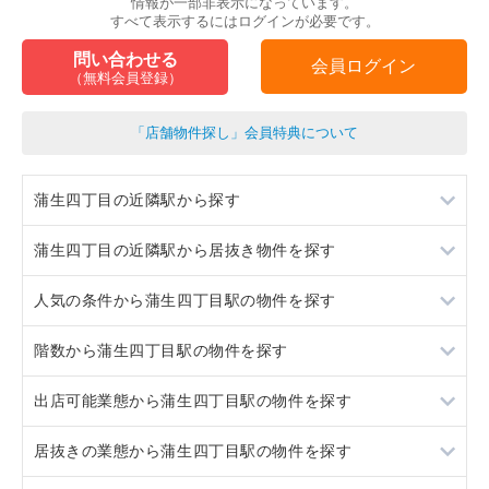
情報が一部非表示になっています。
すべて表示するにはログインが必要です。
問い合わせる
会員ログイン
（無料会員登録）
「店舗物件探し」会員特典について
蒲生四丁目の近隣駅から探す
蒲生四丁目の近隣駅から居抜き物件を探す
今福鶴見
人気の条件から蒲生四丁目駅の物件を探す
京橋
今福鶴見
階数から蒲生四丁目駅の物件を探す
鴫野
京橋
居抜き
出店可能業態から蒲生四丁目駅の物件を探す
関目成育
鴫野
スケルトン
1階
居抜きの業態から蒲生四丁目駅の物件を探す
関目成育
ロードサイド物件
重飲食