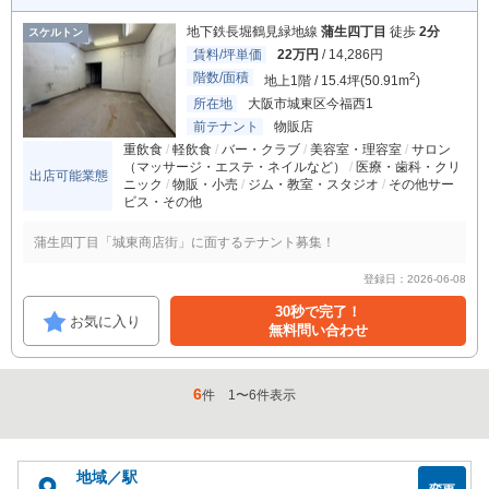
地下鉄長堀鶴見緑地線
蒲生四丁目
徒歩
2分
スケルトン
賃料/坪単価
22万円
/ 14,286円
階数/面積
2
地上1階 / 15.4坪(50.91m
)
所在地
大阪市城東区今福西1
前テナント
物販店
重飲食
軽飲食
バー・クラブ
美容室・理容室
サロン
（マッサージ・エステ・ネイルなど）
医療・歯科・クリ
出店可能業態
ニック
物販・小売
ジム・教室・スタジオ
その他サー
ビス・その他
蒲生四丁目「城東商店街」に面するテナント募集！
登録日：2026-06-08
30秒で完了！
お気に入り
無料問い合わせ
6
件
1
〜
6
件表示
地域／駅