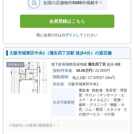
全国の店舗物件
9395
件掲載中！
会員登録はこちら
既に会員の方は
ログイン
してください
大阪市城東区中央1（蒲生四丁目駅 徒歩4分）の貸店舗
地下鉄長堀鶴見緑地線
蒲生四丁目
徒歩
4分
スケルトン
賃料/坪単価
38.06万円
/ 22,000円
階数/面積
2
地上1階 / 17.3坪(57.19m
)
所在地
大阪市城東区中央1
重飲食
軽飲食
美容室・理容
室
サロン（マッサージ・エ
ステ・ネイルなど）
医療・
出店可能業態
歯科・クリニック
物販・小
売
ジム・教室・スタジオ
そ
の他サービス・その他
1号線沿いの新築1階路面店！！