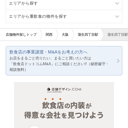
エリアから探す
看板取り付け可
軽飲食
バー
エリアから重飲食の物件を探す
20坪以下
バー・クラブ
大阪
賃料20万円以下
美容室・理容室
京都
大阪
店舗物件探しトップ
関西
大阪
蒲生四丁目駅
蒲生四丁目駅
サロン（マッサージ・エステ・ネイルなど）
兵庫
京都
飲食店の事業譲渡・M&Aをお考えの方へ
医療・歯科・クリニック
兵庫
お店をまるごと売りたい、まるごと買いたい方は
「飲食店ドットコムM&A」にご相談ください!!（秘密厳守・
物販・小売
相談無料）
ジム・教室・スタジオ
その他サービス・その他