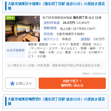
大阪市城東区今福東1（蒲生四丁目駅 徒歩11分）の居抜き貸店
舗
地下鉄長堀鶴見緑地線
蒲生四丁目
徒歩
11分
居抜き
賃料/坪単価
26.4万円
/ 13,401円
階数/面積
2
地上1階 / 19.7坪(65.13m
)
所在地
大阪市城東区今福東1
前テナント
和食店
譲渡額
132万円
重飲食
軽飲食
バー・クラブ
美容室・理容室
サロン
（マッサージ・エステ・ネイルなど）
医療・歯科・クリ
出店可能業態
ニック
物販・小売
ジム・教室・スタジオ
その他サー
ビス・その他
ひと際目を引く外観！内装美麗・重飲食相談可能な和食店居抜き店舗
登録日：2026-07-13
30秒で完了！
お気に入り
無料問い合わせ
大阪市城東区鴫野西5（蒲生四丁目駅 徒歩12分）の居抜き貸店
舗