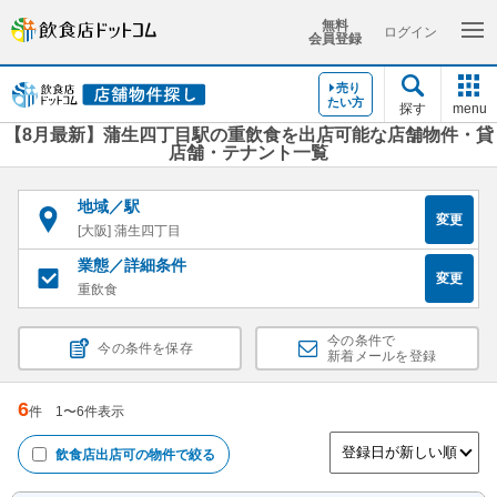
無料
ログイン
会員登録
売り
たい方
探す
menu
【8月最新】蒲生四丁目駅の重飲食を出店可能な店舗物件・貸
店舗・テナント一覧
地域／駅
変更
[大阪] 蒲生四丁目
業態／詳細条件
変更
重飲食
今の条件で
今の条件を保存
新着メールを登録
6
件
1
〜
6
件表示
飲食店出店可
の物件で絞る