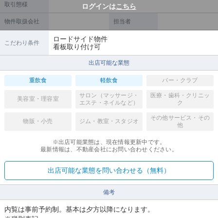
取引態様
ログインは
こちら
物件取扱会社
担当者
ロードサイド物件
こだわり条件
看板取り付け可
出店可能な業態
重飲食
軽飲食
バー・クラブ
サロン（マッサージ・
医療・歯科・クリニッ
美容室・理容室
エステ・ネイルなど）
ク
その他サービス・その
物販・小売
ジム・教室・スタジオ
他
※出店可能業態は、現在情報更新中です。
最新情報は、不動産会社にお問い合わせください。
出店可能な業態を問い合わせる（無料）
備考
内覧は事前予約制。基本は夕方以降になります。