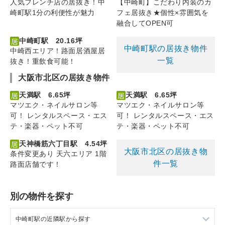
人気フレンチ店の居抜き！中
【中崎町】こだわり内装のカ
崎町駅1分の利便性が魅力
フェ居抜き★個性×雰囲気を
融合してOPEN可
中崎町駅 20.16坪
中崎町駅の居抜き物件
中崎西エリア！路面居酒屋居
一覧
抜き！重飲食可能！
大阪市北区の居抜き物件
天満駅 6.65坪
天満駅 6.65坪
マツエク・ネイルサロン等
マツエク・ネイルサロン等
可！ レンタルスペース・エス
可！ レンタルスペース・エス
テ・楽器・ペット不可
テ・楽器・ペット不可
天神橋筋六丁目駅 4.54坪
大阪市北区の居抜き物
条件変更あり 天六エリア 1階
件一覧
路面店舗です！
別の物件を探す
中崎町駅の近隣駅から探す