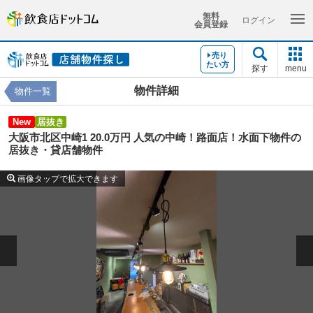
無料
ログイン
会員登録
売り
たい方
探す
menu
物件詳細
物件一覧
New
居抜き
大阪市北区中崎1 20.0万円 人気の中崎！路面店！水面下物件の
居抜き・貸店舗物件
画像タップで拡大できます