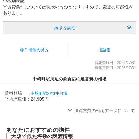
※税別表記
※賃貸条件については現状のものとなりますので、変更の可能性が
あります。
※取扱会社規定の賃貸借契約手数料、譲渡契約手数料が発生しま
す。
続きを読む
※現在営業中の店舗もありますので、店舗への連絡、従業員及び、
関係者への物件に関するお問い合せ、
写真撮影、店内での本物件に関する話題等、営業に支障をきたす行
物件情報の見方
用語集
為は固く禁止致します。
情報登録日：2026/07/31
情報更新日：2026/07/31
中崎町駅周辺の飲食店の運営費の相場
賃料相場
→中崎町駅の物件相場
平均坪単価：24,905円
※運営費の相場データについて
あなたにおすすめの物件
大阪で似た坪数の譲渡情報