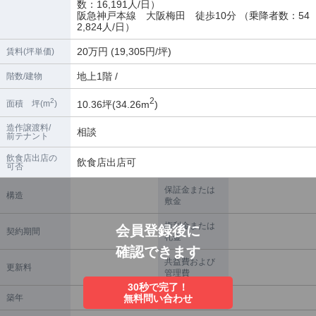
数：16,191人/日）
阪急神戸本線 大阪梅田 徒歩10分 （乗降者数：54
2,824人/日）
20万円 (19,305円/坪)
賃料(坪単価)
地上1階 /
階数/建物
2
2
10.36坪(34.26m
)
面積 坪(m
)
造作譲渡料/
相談
前テナント
飲食店出店の
飲食店出店可
可否
保証金または
構造
敷金
権利金または
会員登録後に
契約期間
礼金
確認できます
共益費および
更新料
管理費
30秒で完了！
築年
無料問い合わせ
償却