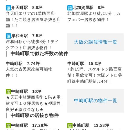
弁天町駅 8.9坪
北加賀屋駅 8坪
弁天町エリアの1階路面店
北加賀屋駅より徒歩8分！カ
舗！たこ焼き居酒屋居抜き店
フェバー居抜き物件！
舗！！
岸和田駅 7.5坪
岸和田駅から徒歩3分！テイ
大阪の譲渡情報一覧
クアウト店居抜き物件！
中崎町駅で似た坪数の物件
中崎町駅 7.74坪
中崎町駅 15.3坪
人気の古民家改装可能物
⭐️約15坪、スケルトン路面店
件！！
舗！重飲食可！大阪メトロ谷
町線中崎町駅徒歩4分！
中崎町駅 10坪
★天五中崎通商店街１階★重
中崎町駅の物件一覧
飲食可１０坪居抜き★視認性
良好★譲渡金なし★
中崎町駅の居抜き物件
中崎町駅 17.28坪
中崎町駅 13.58坪