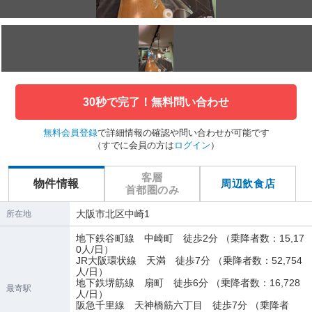
30秒で完了！無料問い合わせ
無料会員登録
で詳細情報の確認や問い合わせが可能です
（すでに会員の方は
ログイン
）
客層
物件情報
周辺飲食店
首都圏のみ
大阪市北区中崎1
所在地
地下鉄谷町線 中崎町 徒歩2分 （乗降者数：15,17
0人/日）
JR大阪環状線 天満 徒歩7分 （乗降者数：52,754
人/日）
地下鉄堺筋線 扇町 徒歩6分 （乗降者数：16,728
最寄駅
人/日）
阪急千里線 天神橋筋六丁目 徒歩7分 （乗降者