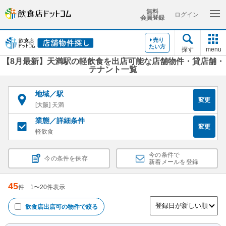
無料
ログイン
会員登録
売り
たい方
探す
menu
【8月最新】天満駅の軽飲食を出店可能な店舗物件・貸店舗・
テナント一覧
地域／駅
変更
[大阪] 天満
業態／詳細条件
変更
軽飲食
今の条件で
今の条件を保存
新着メールを登録
45
件
1
〜
20
件表示
飲食店出店可
の物件で絞る