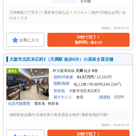
その他
天神橋筋六丁目すぐ! 重飲食可能な広々スケルトン物件! 詳細はお問い合
わせくださ
登録日：2026-07-27
30秒で完了！
お気に入り
無料問い合わせ
大阪市北区末広町2（天満駅 徒歩6分）の居抜き貸店舗
JR大阪環状線
天満
徒歩
6分
居抜き
賃料/坪単価
61.57万円
/ 12,101円
階数/面積
2
地上1階 / 50.88坪(168.23m
)
所在地
大阪市北区末広町2
前テナント
食堂
譲渡額
0万円
出店可能業態
重飲食
軽飲食
扇町駅徒歩圏内 設備充実の食堂居抜き物件! 重飲食相談可能!
登録日：2026-07-27
30秒で完了！