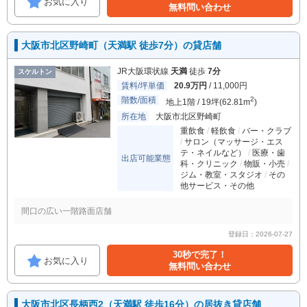
お気に入り
無料問い合わせ
大阪市北区野崎町（天満駅 徒歩7分）の貸店舗
JR大阪環状線
天満
徒歩
7分
スケルトン
賃料/坪単価
20.9万円
/ 11,000円
階数/面積
2
地上1階 / 19坪(62.81m
)
所在地
大阪市北区野崎町
重飲食
軽飲食
バー・クラブ
サロン（マッサージ・エス
テ・ネイルなど）
医療・歯
出店可能業態
科・クリニック
物販・小売
ジム・教室・スタジオ
その
他サービス・その他
間口の広い一階路面店舗
登録日：2026-07-27
30秒で完了！
お気に入り
無料問い合わせ
大阪市北区長柄西2（天満駅 徒歩16分）の居抜き貸店舗