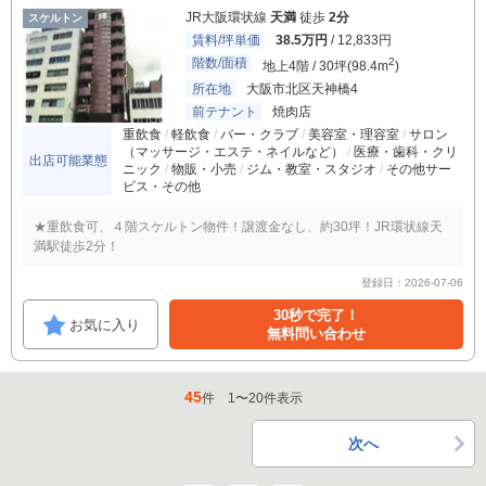
JR大阪環状線
天満
徒歩
2分
スケルトン
賃料/坪単価
38.5万円
/ 12,833円
階数/面積
2
地上4階 / 30坪(98.4m
)
所在地
大阪市北区天神橋4
前テナント
焼肉店
重飲食
軽飲食
バー・クラブ
美容室・理容室
サロン
（マッサージ・エステ・ネイルなど）
医療・歯科・クリ
出店可能業態
ニック
物販・小売
ジム・教室・スタジオ
その他サー
ビス・その他
★重飲食可、４階スケルトン物件！譲渡金なし、約30坪！JR環状線天
満駅徒歩2分！
登録日：2026-07-06
30秒で完了！
お気に入り
無料問い合わせ
45
件
1
〜
20
件表示
次へ