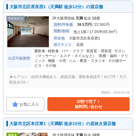
大阪市北区長良西1（天満駅 徒歩12分）の貸店舗
JR大阪環状線
天満
徒歩
12分
スケルトン
賃料/坪単価
38.5万円
/ 22,581円
階数/面積
2
地上1階 / 17.05坪(55.9m
)
所在地
大阪市北区長良西1
前テナント
花屋
重飲食
軽飲食
バー・クラブ
美容室・理容室
サロン
（マッサージ・エステ・ネイルなど）
医療・歯科・クリ
出店可能業態
ニック
物販・小売
ジム・教室・スタジオ
その他サー
ビス・その他
★エアコン・給排水機能あり、路面店舗、重飲食相談可！約17坪！天六
駅徒歩3分！
登録日：2026-07-29
30秒で完了！
お気に入り
無料問い合わせ
大阪市北区本庄東1（天満駅 徒歩10分）の居抜き貸店舗
JR大阪環状線
天満
徒歩
10分
居抜き