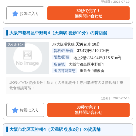
登録日：2026-07-10
30秒で完了！
お気に入り
無料問い合わせ
大阪市都島区中野町4（天満駅 徒歩10分）の貸店舗
JR大阪環状線
天満
徒歩
10分
スケルトン
賃料/坪単価
37.4万円
/ 10,704円
階数/面積
2
地上2階 / 34.94坪(115.51m
)
所在地
大阪市都島区中野町4
出店可能業態
重飲食
軽飲食
JR桜ノ宮駅徒歩３分！駅近くの角地物件！専用階段有の２階店舗！重
飲食相談可能！
登録日：2026-07-10
30秒で完了！
お気に入り
無料問い合わせ
大阪市北区天神橋4（天満駅 徒歩2分）の貸店舗