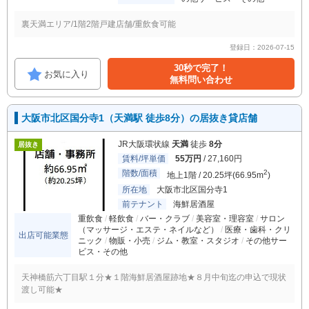
裏天満エリア/1階2階戸建店舗/重飲食可能
登録日：2026-07-15
30秒で完了！
お気に入り
無料問い合わせ
大阪市北区国分寺1（天満駅 徒歩8分）の居抜き貸店舗
JR大阪環状線
天満
徒歩
8分
居抜き
賃料/坪単価
55万円
/ 27,160円
階数/面積
2
地上1階 / 20.25坪(66.95m
)
所在地
大阪市北区国分寺1
前テナント
海鮮居酒屋
重飲食
軽飲食
バー・クラブ
美容室・理容室
サロン
（マッサージ・エステ・ネイルなど）
医療・歯科・クリ
出店可能業態
ニック
物販・小売
ジム・教室・スタジオ
その他サー
ビス・その他
天神橋筋六丁目駅１分★１階海鮮居酒屋跡地★８月中旬迄の申込で現状
渡し可能★