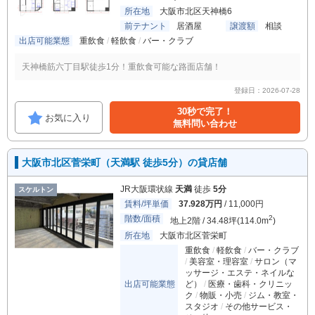
所在地
大阪市北区天神橋6
前テナント
居酒屋
譲渡額
相談
出店可能業態
重飲食
軽飲食
バー・クラブ
天神橋筋六丁目駅徒歩1分！重飲食可能な路面店舗！
登録日：2026-07-28
30秒で完了！
お気に入り
無料問い合わせ
大阪市北区菅栄町（天満駅 徒歩5分）の貸店舗
JR大阪環状線
天満
徒歩
5分
スケルトン
賃料/坪単価
37.928万円
/ 11,000円
階数/面積
2
地上2階 / 34.48坪(114.0m
)
所在地
大阪市北区菅栄町
重飲食
軽飲食
バー・クラブ
美容室・理容室
サロン（マ
ッサージ・エステ・ネイルな
出店可能業態
ど）
医療・歯科・クリニッ
ク
物販・小売
ジム・教室・
スタジオ
その他サービス・