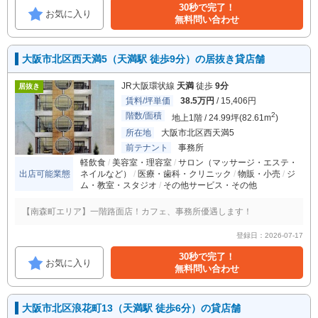
30秒で完了！
お気に入り
無料問い合わせ
大阪市北区西天満5（天満駅 徒歩9分）の居抜き貸店舗
JR大阪環状線
天満
徒歩
9分
居抜き
賃料/坪単価
38.5万円
/ 15,406円
階数/面積
2
地上1階 / 24.99坪(82.61m
)
所在地
大阪市北区西天満5
前テナント
事務所
軽飲食
美容室・理容室
サロン（マッサージ・エステ・
出店可能業態
ネイルなど）
医療・歯科・クリニック
物販・小売
ジ
ム・教室・スタジオ
その他サービス・その他
【南森町エリア】一階路面店！カフェ、事務所優遇します！
登録日：2026-07-17
30秒で完了！
お気に入り
無料問い合わせ
大阪市北区浪花町13（天満駅 徒歩6分）の貸店舗