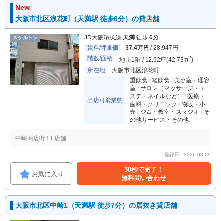
New
大阪市北区浪花町（天満駅 徒歩6分）の貸店舗
JR大阪環状線
天満
徒歩
6分
スケルトン
賃料/坪単価
37.4万円
/ 28,947円
階数/面積
2
地上1階 / 12.92坪(42.73m
)
所在地
大阪市北区浪花町
重飲食
軽飲食
美容室・理容
室
サロン（マッサージ・エ
ステ・ネイルなど）
医療・
出店可能業態
歯科・クリニック
物販・小
売
ジム・教室・スタジオ
そ
の他サービス・その他
中崎商店街１F店舗
登録日：2026-08-09
30秒で完了！
お気に入り
無料問い合わせ
大阪市北区中崎1（天満駅 徒歩7分）の居抜き貸店舗