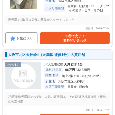
所在地
大阪市北区池田町
重飲食
軽飲食
バー・クラブ
出店可能業態
その他サービス・その他
裏天満で1階居抜店舗の募集がスタートしました！
登録日：2026-07-24
30秒で完了！
お気に入り
無料問い合わせ
大阪市北区天神橋4（天満駅 徒歩1分）の貸店舗
JR大阪環状線
天満
徒歩
1分
スケルトン
賃料/坪単価
66万円
/ 32,885円
階数/面積
2
地上2階 / 20.07坪(66.35m
)
所在地
大阪市北区天神橋4
出店可能業態
重飲食
軽飲食
JR環状線天満駅徒歩1分！人気の裏天満エリアの駅近路地裏物件！重飲
食相談可能！
登録日：2026-07-21