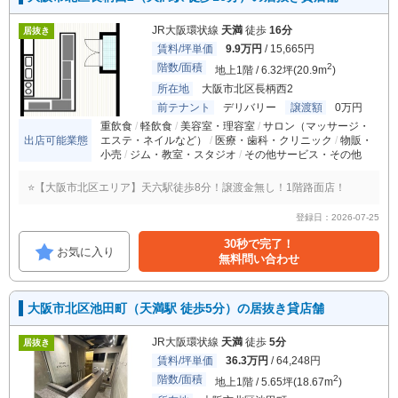
JR大阪環状線
天満
徒歩
16分
居抜き
賃料/坪単価
9.9万円
/ 15,665円
階数/面積
2
地上1階 / 6.32坪(20.9m
)
所在地
大阪市北区長柄西2
前テナント
デリバリー
譲渡額
0万円
重飲食
軽飲食
美容室・理容室
サロン（マッサージ・
出店可能業態
エステ・ネイルなど）
医療・歯科・クリニック
物販・
小売
ジム・教室・スタジオ
その他サービス・その他
⭐【大阪市北区エリア】天六駅徒歩8分！譲渡金無し！1階路面店！
登録日：2026-07-25
30秒で完了！
お気に入り
無料問い合わせ
大阪市北区池田町（天満駅 徒歩5分）の居抜き貸店舗
JR大阪環状線
天満
徒歩
5分
居抜き
賃料/坪単価
36.3万円
/ 64,248円
階数/面積
2
地上1階 / 5.65坪(18.67m
)