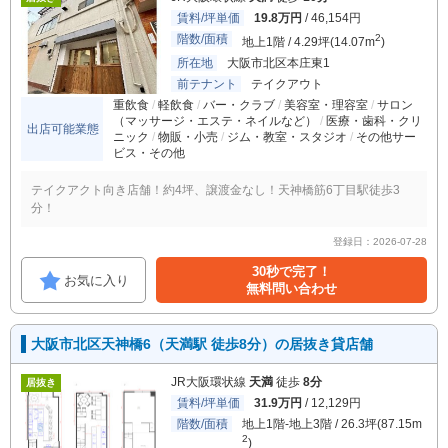
賃料/坪単価
19.8万円
/ 46,154円
階数/面積
2
地上1階 / 4.29坪(14.07m
)
所在地
大阪市北区本庄東1
前テナント
テイクアウト
重飲食
軽飲食
バー・クラブ
美容室・理容室
サロン
（マッサージ・エステ・ネイルなど）
医療・歯科・クリ
出店可能業態
ニック
物販・小売
ジム・教室・スタジオ
その他サー
ビス・その他
テイクアクト向き店舗！約4坪、譲渡金なし！天神橋筋6丁目駅徒歩3
分！
登録日：2026-07-28
30秒で完了！
お気に入り
無料問い合わせ
大阪市北区天神橋6（天満駅 徒歩8分）の居抜き貸店舗
JR大阪環状線
天満
徒歩
8分
居抜き
賃料/坪単価
31.9万円
/ 12,129円
階数/面積
地上1階-地上3階 / 26.3坪(87.15m
2
)