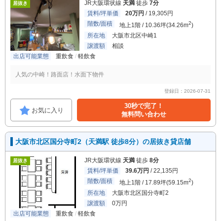
JR大阪環状線
天満
徒歩
7分
居抜き
賃料/坪単価
20万円
/ 19,305円
階数/面積
2
地上1階 / 10.36坪(34.26m
)
所在地
大阪市北区中崎1
譲渡額
相談
出店可能業態
重飲食
軽飲食
人気の中崎！路面店！水面下物件
登録日：2026-07-31
30秒で完了！
お気に入り
無料問い合わせ
大阪市北区国分寺町2（天満駅 徒歩8分）の居抜き貸店舗
JR大阪環状線
天満
徒歩
8分
居抜き
賃料/坪単価
39.6万円
/ 22,135円
階数/面積
2
地上1階 / 17.89坪(59.15m
)
所在地
大阪市北区国分寺町2
譲渡額
0万円
出店可能業態
重飲食
軽飲食