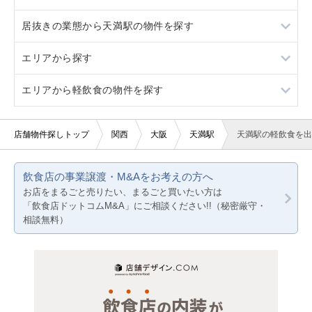
居抜きの業態から天満駅の物件を探す
福島
ロードサイド物件
2階
重飲食
エリアから探す
駐車場あり
3階以上
軽飲食
フランス料理
エリアから軽飲食の物件を探す
看板取り付け可
バー・クラブ
焼肉
大阪
10坪以下
美容室・理容室
鉄板焼き・お好み焼
京都
大阪
店舗物件探しトップ
関西
大阪
天満駅
天満駅の軽飲食を出
20坪以下
サロン（マッサージ・エステ・ネイルなど）
バー
兵庫
京都
飲食店の事業譲渡・M&Aをお考えの方へ
賃料10万円以下
医療・歯科・クリニック
居酒屋・ダイニングバー
兵庫
お店をまるごと売りたい、まるごと買いたい方は
「飲食店ドットコムM&A」にご相談ください!!（秘密厳守・
賃料20万円以下
物販・小売
その他
相談無料）
ジム・教室・スタジオ
その他サービス・その他