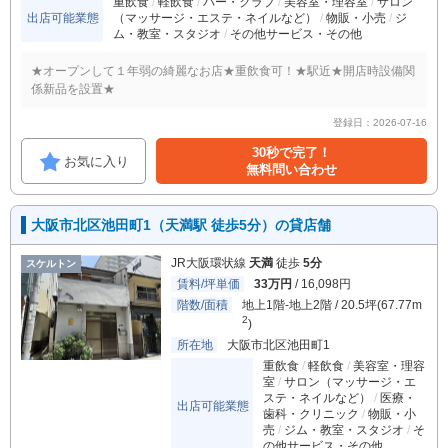
重飲食
軽飲食
バー・クラブ
美容室・理容室
サロン
出店可能業態
（マッサージ・エステ・ネイルなど）
物販・小売
ジ
ム・教室・スタジオ
その他サービス・その他
★オープンして１年弱の綺麗なお店★重飲食可！★駅近★開店時設備関
係新品を設置★
登録日：2026-07-16
30秒で完了！
お気に入り
無料問い合わせ
大阪市北区池田町1（天満駅 徒歩5分）の貸店舗
JR大阪環状線
天満
徒歩
5分
スケルトン
賃料/坪単価
33万円
/ 16,098円
階数/面積
地上1階-地上2階 / 20.5坪(67.77m
2
)
所在地
大阪市北区池田町1
重飲食
軽飲食
美容室・理容
室
サロン（マッサージ・エ
ステ・ネイルなど）
医療・
出店可能業態
歯科・クリニック
物販・小
売
ジム・教室・スタジオ
そ
の他サービス・その他