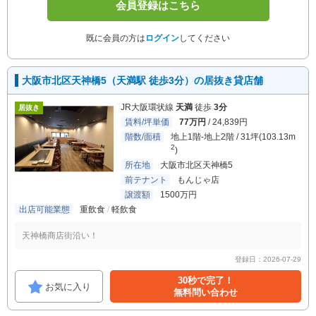
会員登録はこちら
既に会員の方は
ログイン
してください
大阪市北区天神橋5（天満駅 徒歩3分）の居抜き貸店舗
JR大阪環状線
天満
徒歩
3分
居抜き
賃料/坪単価
77万円
/ 24,839円
階数/面積
地上1階-地上2階 / 31坪(103.13m
2
)
所在地
大阪市北区天神橋5
前テナント
もんじゃ店
譲渡額
1500万円
出店可能業態
重飲食
軽飲食
天神橋商店街沿い！
登録日：2026-07-29
30秒で完了！
お気に入り
無料問い合わせ