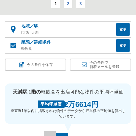
1
2
3
地域／駅
変更
[大阪] 天満
業態／詳細条件
変更
軽飲食
今の条件で
今の条件を保存
新着メールを登録
天満駅 1階の
軽飲食を出店可能な物件の平均坪単価
2万6614円
平均坪単価
※直近1年以内に掲載された物件のデータから坪単価の平均値を算出し
ています。