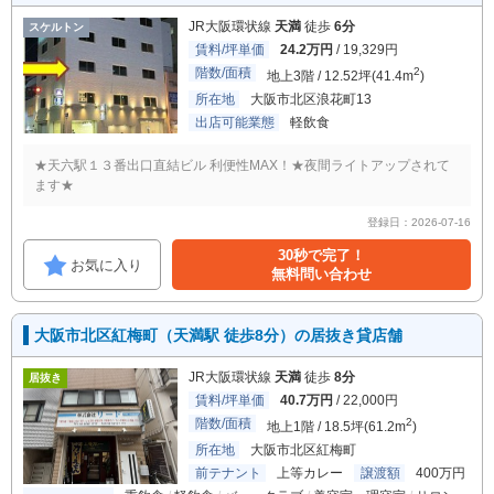
JR大阪環状線
天満
徒歩
6分
スケルトン
賃料/坪単価
24.2万円
/ 19,329円
階数/面積
2
地上3階 / 12.52坪(41.4m
)
所在地
大阪市北区浪花町13
出店可能業態
軽飲食
★天六駅１３番出口直結ビル 利便性MAX！★夜間ライトアップされて
ます★
登録日：2026-07-16
30秒で完了！
お気に入り
無料問い合わせ
大阪市北区紅梅町（天満駅 徒歩8分）の居抜き貸店舗
JR大阪環状線
天満
徒歩
8分
居抜き
賃料/坪単価
40.7万円
/ 22,000円
階数/面積
2
地上1階 / 18.5坪(61.2m
)
所在地
大阪市北区紅梅町
前テナント
上等カレー
譲渡額
400万円