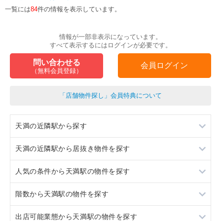
一覧には
84
件の情報を表示しています。
情報が一部非表示になっています。
すべて表示するにはログインが必要です。
問い合わせる
会員ログイン
（無料会員登録）
「店舗物件探し」会員特典について
天満の近隣駅から探す
天満の近隣駅から居抜き物件を探す
桜ノ宮
人気の条件から天満駅の物件を探す
大阪
桜ノ宮
階数から天満駅の物件を探す
京橋
大阪
居抜き
出店可能業態から天満駅の物件を探す
福島
京橋
スケルトン
1階