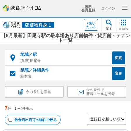
無料
ログイン
会員登録
売り
たい方
探す
menu
【8月最新】田尾寺駅の駐車場あり店舗物件・貸店舗・テナン
ト一覧
地域／駅
変更
[兵庫] 田尾寺
業態／詳細条件
変更
駐車場
今の条件で
今の条件を保存
新着メールを登録
7
件
1
〜
7
件表示
飲食店出店可
の物件で絞る