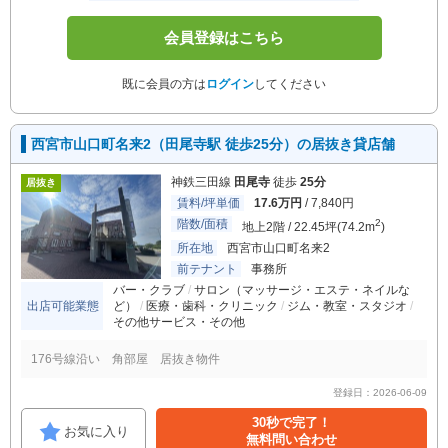
会員登録はこちら
既に会員の方は
ログイン
してください
西宮市山口町名来2（田尾寺駅 徒歩25分）の居抜き貸店舗
神鉄三田線
田尾寺
徒歩
25分
居抜き
賃料/坪単価
17.6万円
/ 7,840円
階数/面積
2
地上2階 / 22.45坪(74.2m
)
所在地
西宮市山口町名来2
前テナント
事務所
バー・クラブ
サロン（マッサージ・エステ・ネイルな
出店可能業態
ど）
医療・歯科・クリニック
ジム・教室・スタジオ
その他サービス・その他
176号線沿い 角部屋 居抜き物件
登録日：2026-06-09
30秒で完了！
お気に入り
無料問い合わせ