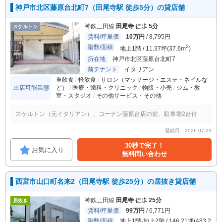
神戸市北区藤原台北町7（田尾寺駅 徒歩5分）の貸店舗
神鉄三田線
田尾寺
徒歩
5分
スケルトン
賃料/坪単価
10万円
/ 8,795円
階数/面積
2
地上1階 / 11.37坪(37.6m
)
所在地
神戸市北区藤原台北町7
前テナント
イタリアン
重飲食
軽飲食
サロン（マッサージ・エステ・ネイルな
出店可能業態
ど）
医療・歯科・クリニック
物販・小売
ジム・教
室・スタジオ
その他サービス・その他
スケルトン（元イタリアン）、コーナン藤原台店の前、駐車場2台付
登録日：2026-07-29
30秒で完了！
お気に入り
無料問い合わせ
西宮市山口町名来2（田尾寺駅 徒歩25分）の居抜き貸店舗
神鉄三田線
田尾寺
徒歩
25分
居抜き
賃料/坪単価
99万円
/ 6,771円
階数/面積
地上1階-地上2階 / 146.21坪(483.2