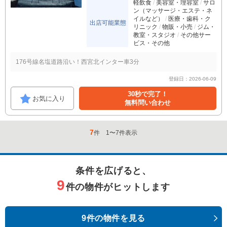
軽飲食
美容室・理容室
サロ
ン（マッサージ・エステ・ネ
イルなど）
医療・歯科・ク
出店可能業態
リニック
物販・小売
ジム・
教室・スタジオ
その他サー
ビス・その他
176号線名塩道路沿い！西宮北インター車3分
登録日：2026-06-09
30秒で完了！
お気に入り
無料問い合わせ
7
件
1
〜
7
件表示
条件を広げると、
9
件の物件がヒットします
9件の物件を見る