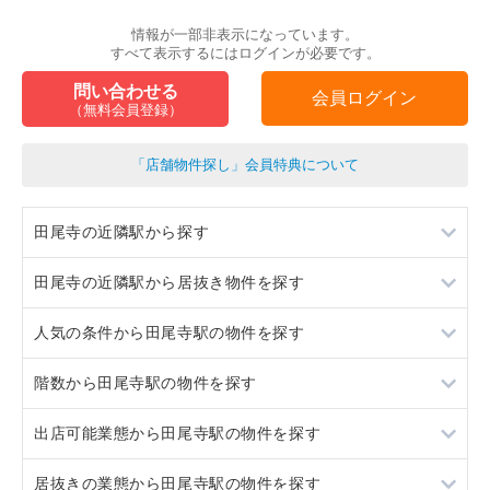
情報が一部非表示になっています。
すべて表示するにはログインが必要です。
問い合わせる
会員ログイン
（無料会員登録）
「店舗物件探し」会員特典について
田尾寺の近隣駅から探す
田尾寺の近隣駅から居抜き物件を探す
二郎
人気の条件から田尾寺駅の物件を探す
岡場
二郎
階数から田尾寺駅の物件を探す
道場南口
岡場
居抜き
出店可能業態から田尾寺駅の物件を探す
五社
道場南口
スケルトン
1階
居抜きの業態から田尾寺駅の物件を探す
五社
ロードサイド物件
2階
重飲食