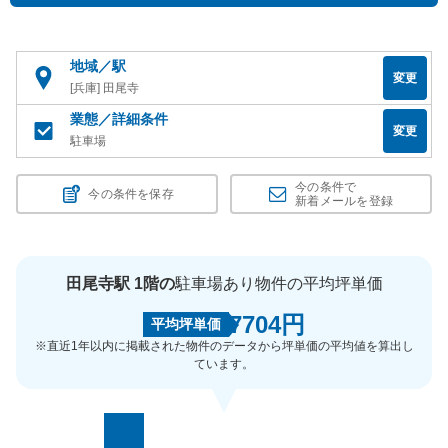
地域／駅
変更
[兵庫] 田尾寺
業態／詳細条件
変更
駐車場
今の条件で
今の条件を保存
新着メールを登録
田尾寺駅 1階の
駐車場あり物件の平均坪単価
7704円
平均坪単価
※直近1年以内に掲載された物件のデータから坪単価の平均値を算出し
ています。