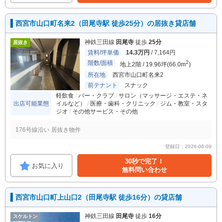
西宮市山口町名来2（田尾寺駅 徒歩25分）の居抜き貸店舗
神鉄三田線
田尾寺
徒歩
25分
居抜き
賃料/坪単価
14.3万円
/ 7,164円
階数/面積
2
地上2階 / 19.96坪(66.0m
)
所在地
西宮市山口町名来2
前テナント
スナック
軽飲食
バー・クラブ
サロン（マッサージ・エステ・ネ
出店可能業態
イルなど）
医療・歯科・クリニック
ジム・教室・スタ
ジオ
その他サービス・その他
176号線沿い 居抜き物件
登録日：2026-06-09
30秒で完了！
お気に入り
無料問い合わせ
西宮市山口町上山口2（田尾寺駅 徒歩16分）の貸店舗
神鉄三田線
田尾寺
徒歩
16分
スケルトン