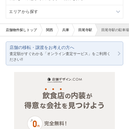
エリアから探す
駐車場あり
3階以上
軽飲食
カラオケ・パブ・スナック
看板取り付け可
バー・クラブ
その他店舗物件
大阪
店舗物件探しトップ
関西
兵庫
田尾寺駅
田尾寺駅の駐車場
20坪以下
美容室・理容室
京都
店舗の移転・譲渡をお考えの方へ
賃料10万円以下
サロン（マッサージ・エステ・ネイルなど）
兵庫
査定額がすぐわかる「オンライン査定サービス」をご利用く
ださい!!
賃料20万円以下
医療・歯科・クリニック
物販・小売
ジム・教室・スタジオ
その他サービス・その他