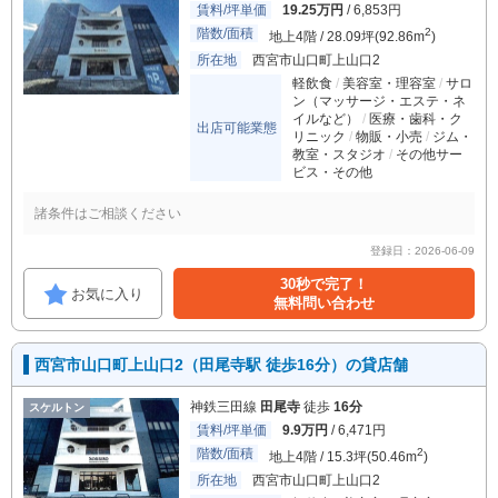
賃料/坪単価
19.25万円
/ 6,853円
階数/面積
2
地上4階 / 28.09坪(92.86m
)
所在地
西宮市山口町上山口2
軽飲食
美容室・理容室
サロ
ン（マッサージ・エステ・ネ
イルなど）
医療・歯科・ク
出店可能業態
リニック
物販・小売
ジム・
教室・スタジオ
その他サー
ビス・その他
諸条件はご相談ください
登録日：2026-06-09
30秒で完了！
お気に入り
無料問い合わせ
西宮市山口町上山口2（田尾寺駅 徒歩16分）の貸店舗
神鉄三田線
田尾寺
徒歩
16分
スケルトン
賃料/坪単価
9.9万円
/ 6,471円
階数/面積
2
地上4階 / 15.3坪(50.46m
)
所在地
西宮市山口町上山口2