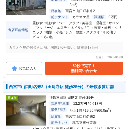
2
3m
)
所在地
西宮市山口町名来2
前テナント
カラオケ屋
譲渡額
0万円
重飲食
軽飲食
バー・クラブ
美容室・理容室
サロン
（マッサージ・エステ・ネイルなど）
医療・歯科・クリ
出店可能業態
ニック
物販・小売
ジム・教室・スタジオ
その他サー
ビス・その他
カラオケ屋の居抜き店舗、国道176号沿い、駐車場17台付
登録日：2026-06-20
30秒で完了！
お気に入り
無料問い合わせ
西宮市山口町名来2（田尾寺駅 徒歩25分）の居抜き貸店舗
神鉄三田線
田尾寺
徒歩
25分
居抜き
賃料/坪単価
13.2万円
/ 6,613円
階数/面積
2
地上1階 / 19.96坪(66.0m
)
所在地
西宮市山口町名来2
前テナント
就労支援作業場
バー・クラブ
医療・歯科・クリニック
ジム・教室・ス