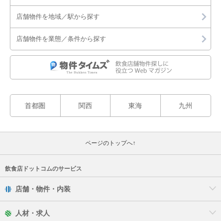
堺市西区
店舗物件を地域／駅から探す
堺市南区
店舗物件を業態／条件から探す
堺市北区
堺市美原区
岸和田市
首都圏
関西
東海
九州
豊中市
ページのトップへ↑
池田市
吹田市
飲食店ドットコムのサービス
店舗・物件・内装
泉大津市
人材・求人
高槻市