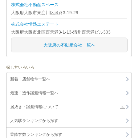
大阪市西成区
株式会社不動産スペース
大阪府大阪市東淀川区淡路3-19-29
大阪市淀川区
株式会社情熱エステート
大阪市鶴見区
大阪府大阪市北区西天満3-1-13-清州西天満ビル303
大阪市住之江区
大阪府の不動産会社一覧へ
大阪市平野区
探し方いろいろ
大阪市北区
新着！店舗物件一覧へ
大阪市中央区
最速！造作譲渡情報一覧へ
堺市堺区
居抜き・譲渡情報について
堺市中区
人気駅ランキングから探す
堺市東区
乗降客数ランキングから探す