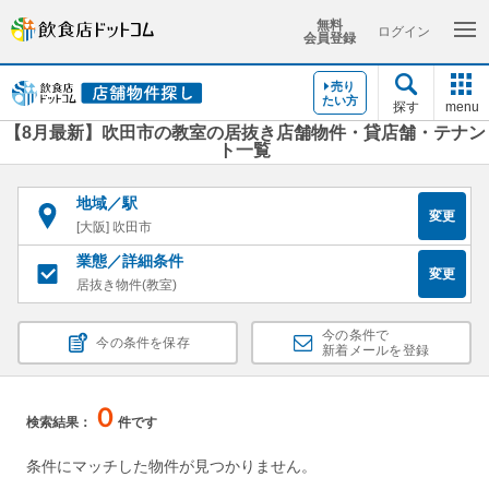
無料
ログイン
会員登録
売り
たい方
探す
menu
【8月最新】吹田市の教室の居抜き店舗物件・貸店舗・テナン
ト一覧
地域／駅
変更
[大阪] 吹田市
業態／詳細条件
変更
居抜き物件(教室)
今の条件で
今の条件を保存
新着メールを登録
０
検索結果：
件です
条件にマッチした物件が見つかりません。