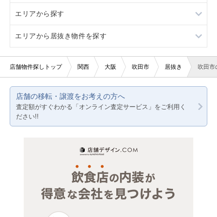
エリアから探す
10坪以下
バー・クラブ
バー
大阪市すべて
エリアから居抜き物件を探す
20坪以下
美容室・理容室
和食
堺市すべて
大阪
賃料10万円以下
サロン（マッサージ・エステ・ネイルなど）
大阪市都島区
京都
大阪
店舗物件探しトップ
関西
大阪
吹田市
居抜き
吹田市
賃料20万円以下
医療・歯科・クリニック
大阪市福島区
兵庫
京都
店舗の移転・譲渡をお考えの方へ
物販・小売
大阪市此花区
兵庫
査定額がすぐわかる「オンライン査定サービス」をご利用く
ださい!!
ジム・教室・スタジオ
大阪市西区
その他サービス・その他
大阪市港区
大阪市大正区
大阪市天王寺区
大阪市浪速区