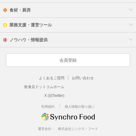
貝塚市
食材・厨房
守口市
業務支援・運営ツール
枚方市
ノウハウ・情報提供
茨木市
会員登録
八尾市
よくあるご質問
お問い合わせ
富田林市
飲食店ドットコムホーム
寝屋川市
X (旧Twitter)
松原市
利用規約
個人情報の取り扱い
大東市
運営会社：
株式会社シンクロ・フード
和泉市