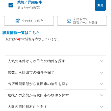
業態／詳細条件
変更
居抜き物件(教室)
今の条件で
今の条件を保存
新着メールを登録
譲渡情報一覧はこちら
一覧には
84
件の情報を表示しています。
人気の条件から吹田市の物件を探す
階数から吹田市の物件を探す
居抜き
出店可能業態から吹田市の物件を探す
スケルトン
1階
居抜きの業態から吹田市の物件を探す
ロードサイド物件
2階
重飲食
大阪の市区町村から探す
看板取り付け可
軽飲食
カラオケ・パブ・スナック