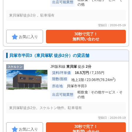
出店可能業態
の他
東貝塚駅徒歩2分 。駐車場有
登録日：2026-05-19
30秒で完了！
お気に入り
無料問い合わせ
貝塚市半田3（東貝塚駅 徒歩2分）の貸店舗
JR阪和線
東貝塚
徒歩
2分
スケルトン
賃料/坪単価
16.5万円
/ 7,155円
階数/面積
2
地上1階 / 23.06坪(76.24m
)
所在地
貝塚市半田3
軽飲食
その他サービス・そ
出店可能業態
の他
東貝塚駅徒歩2分。スケルトン物件。駐車場有
登録日：2026-05-19
30秒で完了！
お気に入り
無料問い合わせ