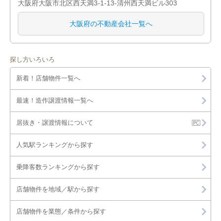
大阪府大阪市北区西天満3-1-13-清州西天満ビル303
大阪市鶴見区
大阪府の不動産会社一覧へ
大阪市住之江区
大阪市平野区
探し方いろいろ
新着！店舗物件一覧へ
大阪市北区
最速！造作譲渡情報一覧へ
大阪市中央区
居抜き・譲渡情報について
堺市堺区
人気駅ランキングから探す
堺市中区
乗降客数ランキングから探す
堺市東区
店舗物件を地域／駅から探す
堺市西区
店舗物件を業態／条件から探す
堺市南区