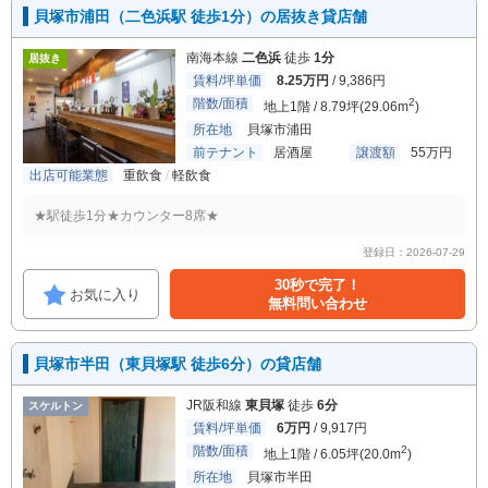
貝塚市浦田（二色浜駅 徒歩1分）の居抜き貸店舗
南海本線
二色浜
徒歩
1分
居抜き
賃料/坪単価
8.25万円
/ 9,386円
階数/面積
2
地上1階 / 8.79坪(29.06m
)
所在地
貝塚市浦田
前テナント
居酒屋
譲渡額
55万円
出店可能業態
重飲食
軽飲食
★駅徒歩1分★カウンター8席★
登録日：2026-07-29
30秒で完了！
お気に入り
無料問い合わせ
貝塚市半田（東貝塚駅 徒歩6分）の貸店舗
JR阪和線
東貝塚
徒歩
6分
スケルトン
賃料/坪単価
6万円
/ 9,917円
階数/面積
2
地上1階 / 6.05坪(20.0m
)
所在地
貝塚市半田