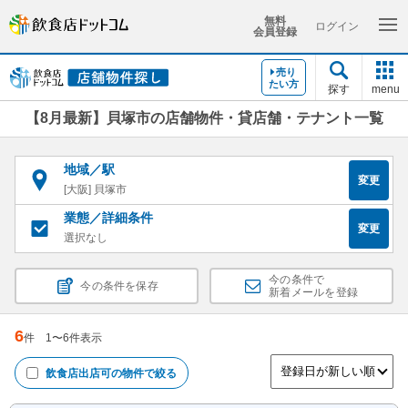
無料
ログイン
会員登録
売り
たい方
探す
menu
【8月最新】貝塚市の店舗物件・貸店舗・テナント一覧
地域／駅
変更
[大阪] 貝塚市
業態／詳細条件
変更
選択なし
今の条件で
今の条件を保存
新着メールを登録
6
件
1
〜
6
件表示
飲食店出店可
の物件で絞る