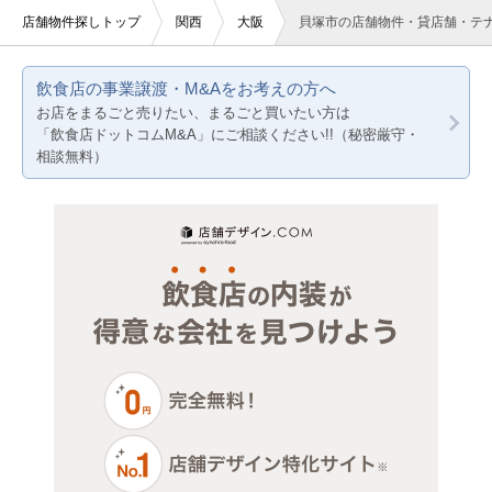
10坪以下
医療・歯科・クリニック
堺市すべて
大阪
店舗物件探しトップ
関西
大阪
貝塚市の店舗物件・貸店舗・テ
20坪以下
ジム・教室・スタジオ
大阪市都島区
京都
飲食店の事業譲渡・M&Aをお考えの方へ
賃料10万円以下
その他サービス・その他
大阪市福島区
兵庫
お店をまるごと売りたい、まるごと買いたい方は
「飲食店ドットコムM&A」にご相談ください!!（秘密厳守・
賃料20万円以下
大阪市此花区
相談無料）
大阪市西区
大阪市港区
大阪市大正区
大阪市天王寺区
大阪市浪速区
大阪市西淀川区