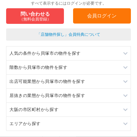
すべて表示するにはログインが必要です。
問い合わせる
会員ログイン
（無料会員登録）
「店舗物件探し」会員特典について
人気の条件から貝塚市の物件を探す
階数から貝塚市の物件を探す
居抜き
出店可能業態から貝塚市の物件を探す
スケルトン
1階
居抜きの業態から貝塚市の物件を探す
ロードサイド物件
重飲食
大阪の市区町村から探す
駐車場あり
軽飲食
居酒屋・ダイニングバー
エリアから探す
看板取り付け可
バー・クラブ
大阪市すべて