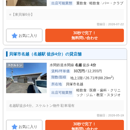
出店可能業態
重飲食
軽飲食
バー・クラブ
⭐【東貝塚6分】
登録日：2026-07-22
30秒で完了！
お気に入り
無料問い合わせ
貝塚市名越（名越駅 徒歩4分）の貸店舗
水間鉄道水間線
名越
徒歩
4分
スケルトン
賃料/坪単価
33万円
/ 12,355円
階数/面積
2
地上1階 / 26.71坪(88.29m
)
所在地
貝塚市名越
軽飲食
医療・歯科・クリニ
出店可能業態
ック
ジム・教室・スタジオ
名越駅徒歩4分。スケルトン物件 駐車場有
登録日：2026-05-19
30秒で完了！
お気に入り
無料問い合わせ