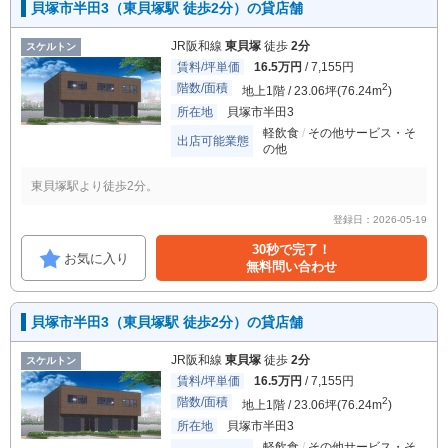
貝塚市半田3（東貝塚駅 徒歩2分）の貸店舗
JR阪和線
東貝塚
徒歩
2分
スケルトン
賃料/坪単価
16.5万円
/ 7,155円
階数/面積
2
地上1階 / 23.06坪(76.24m
)
所在地
貝塚市半田3
軽飲食
その他サービス・そ
出店可能業態
の他
東貝塚駅より徒歩2分。
登録日：2026-05-19
30秒で完了！
お気に入り
無料問い合わせ
貝塚市半田3（東貝塚駅 徒歩2分）の貸店舗
JR阪和線
東貝塚
徒歩
2分
スケルトン
賃料/坪単価
16.5万円
/ 7,155円
階数/面積
2
地上1階 / 23.06坪(76.24m
)
所在地
貝塚市半田3
軽飲食
その他サービス・そ