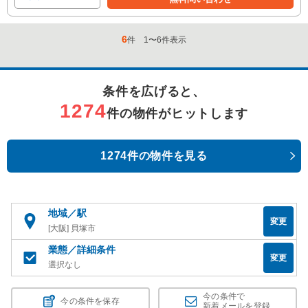
6
件
1
〜
6
件表示
条件を広げると、
1274
件の物件がヒットします
1274件の物件を見る
地域／駅
変更
[大阪] 貝塚市
業態／詳細条件
変更
選択なし
今の条件で
今の条件を保存
新着メールを登録