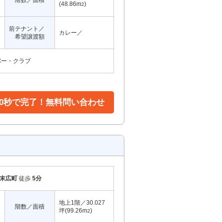
階数／面積
(48.86m
)
2
前テナント／
カレー／
希望譲渡額
バー・クラブ
30秒で完了！無料問い合わせ
末広町
徒歩
5分
地上1階／30.027
階数／面積
坪(99.26m
)
2