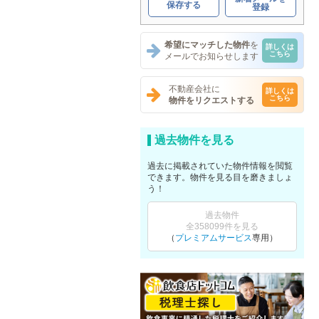
保存する
登録
希望にマッチした物件
を
詳しくは
こちら
メールでお知らせします
不動産会社に
詳しくは
こちら
物件をリクエストする
過去物件を見る
過去に掲載されていた物件情報を閲覧
できます。物件を見る目を磨きましょ
う！
過去物件
全358099件を見る
（
プレミアムサービス
専用）