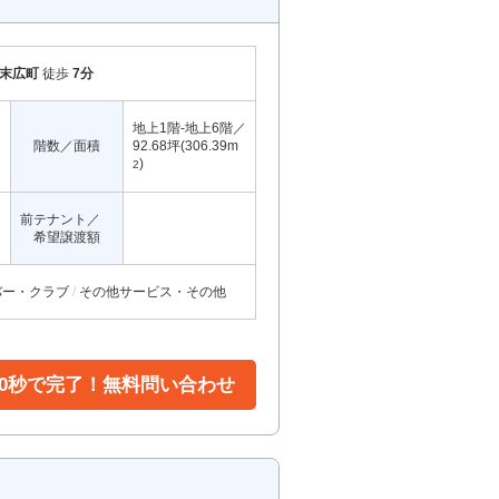
末広町
徒歩
7分
地上1階-地上6階／
階数／面積
92.68坪(306.39m
)
2
前テナント／
希望譲渡額
バー・クラブ
その他サービス・その他
30秒で完了！無料問い合わせ