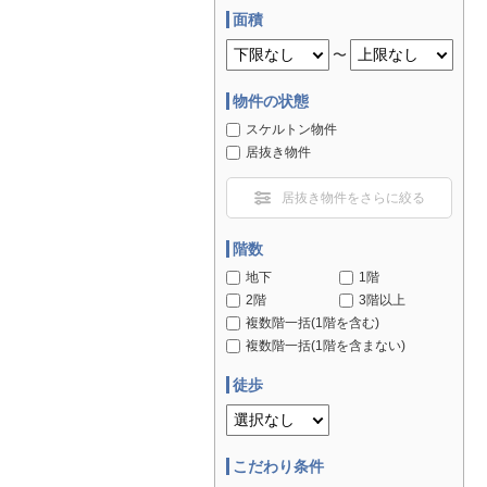
面積
〜
物件の状態
スケルトン物件
居抜き物件
居抜き物件をさらに絞る
階数
地下
1階
2階
3階以上
複数階一括(1階を含む)
複数階一括(1階を含まない)
徒歩
こだわり条件