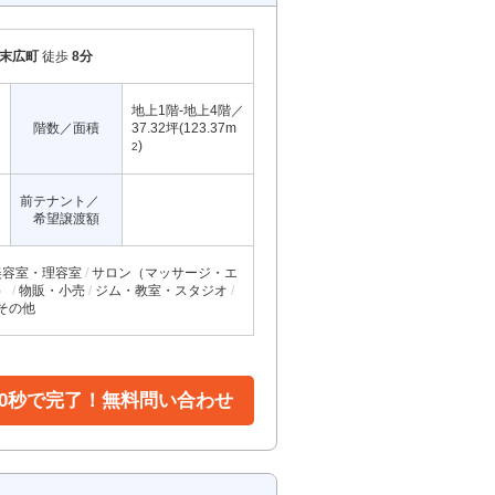
末広町
徒歩
8分
地上1階-地上4階／
階数／面積
37.32坪(123.37m
)
2
前テナント／
希望譲渡額
美容室・理容室
サロン（マッサージ・エ
）
物販・小売
ジム・教室・スタジオ
その他
30秒で完了！無料問い合わせ