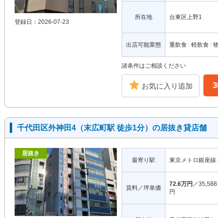
所在地
台東区上野1
登録日：2026-07-23
出店可能業態
重飲食
軽飲食
諸条件はご相談ください
お気に入り追加
千代田区外神田4（末広町駅 徒歩1分）の居抜き貸店舗
居抜き
最寄り駅
東京メトロ銀座線
72.6万円
／35,588
賃料／坪単価
円