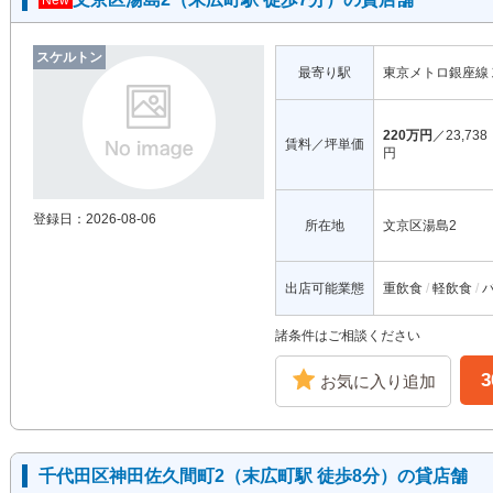
New
スケルトン
最寄り駅
東京メトロ銀座線
220万円
／23,738
賃料／坪単価
円
登録日：2026-08-06
所在地
文京区湯島2
出店可能業態
重飲食
軽飲食
諸条件はご相談ください
お気に入り追加
千代田区神田佐久間町2（末広町駅 徒歩8分）の貸店舗