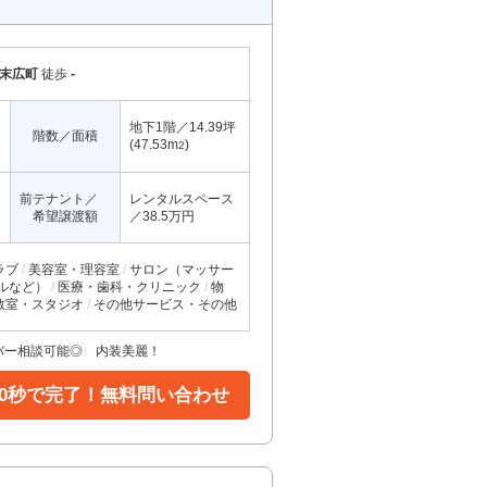
末広町
徒歩
-
地下1階／14.39坪
階数／面積
(47.53m
)
2
前テナント／
レンタルスペース
希望譲渡額
／38.5万円
ラブ
美容室・理容室
サロン（マッサー
ルなど）
医療・歯科・クリニック
物
教室・スタジオ
その他サービス・その他
ェ・バー相談可能◎ 内装美麗！
30秒で完了！無料問い合わせ