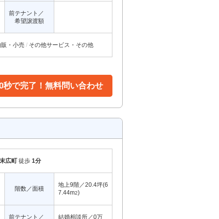
前テナント／
希望譲渡額
物販・小売
その他サービス・その他
30秒で完了！無料問い合わせ
末広町
徒歩
1分
地上9階／20.4坪(6
階数／面積
7.44m
)
2
前テナント／
結婚相談所／0万