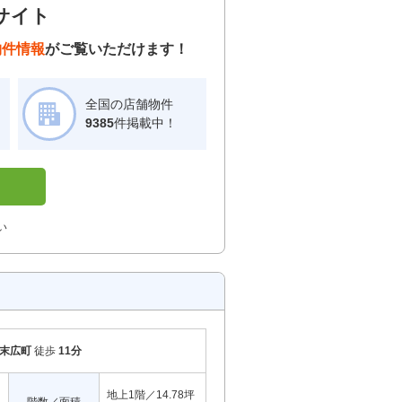
サイト
物件情報
がご覧いただけます！
全国の店舗物件
！
9385
件掲載中！
い
末広町
徒歩
11分
地上1階／14.78坪