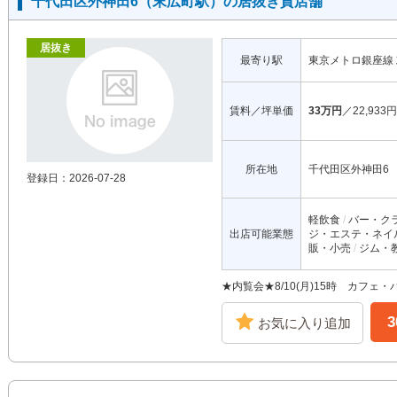
千代田区外神田6（末広町駅）の居抜き貸店舗
居抜き
最寄り駅
東京メトロ銀座線
賃料／坪単価
33万円
／22,933円
所在地
千代田区外神田6
登録日：2026-07-28
軽飲食
バー・ク
出店可能業態
ジ・エステ・ネイ
販・小売
ジム・
★内覧会★8/10(月)15時 カフ
お気に入り追加