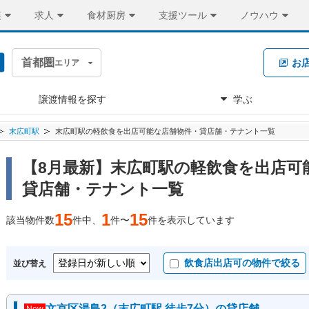
装
求人
食材厨房
支援ツール
ノウハウ
首都圏
お
エリア
譲渡情報を探す
学ぶ
末広町駅
末広町駅の軽飲食を出店可能な店舗物件・貸店舗・テナント一覧
【8月最新】末広町駅の軽飲食を出店可
貸店舗・テナント一覧
15
1
15
該当物件数
件中、
件〜
件を表示しています
飲食店出店可の物件で絞る
並び替え
文京区湯島2（末広町駅 徒歩7分）の貸店舗