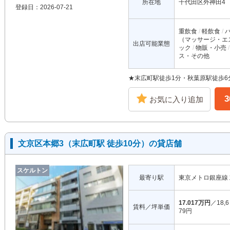
所在地
千代田区外神田4
登録日：2026-07-21
重飲食
軽飲食
（マッサージ・エ
出店可能業態
ック
物販・小売
ス・その他
★末広町駅徒歩1分・秋葉原駅徒歩
お気に入り追加
文京区本郷3（末広町駅 徒歩10分）の貸店舗
スケルトン
最寄り駅
東京メトロ銀座線
17.017万円
／18,6
賃料／坪単価
79円