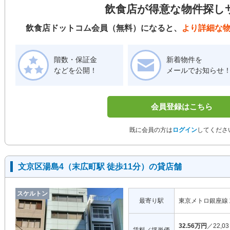
飲食店が得意な物件探し
飲食店ドットコム会員（無料）になると、
より詳細な
階数・保証金
新着物件を
などを公開！
メールでお知らせ
会員登録はこちら
既に会員の方は
ログイン
してくださ
文京区湯島4（末広町駅 徒歩11分）の貸店舗
スケルトン
最寄り駅
東京メトロ銀座線
32.56万円
／22,03