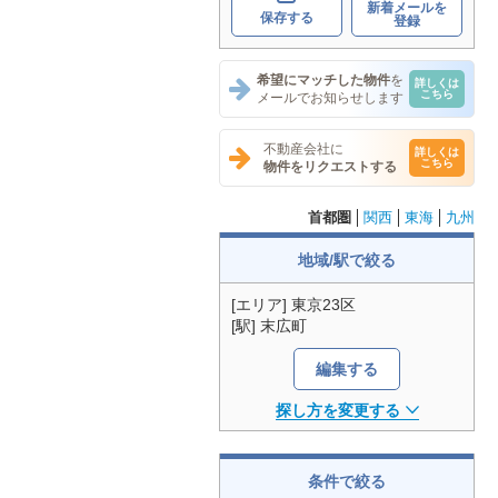
新着メールを
保存する
登録
希望にマッチした物件
を
詳しくは
こちら
メールでお知らせします
不動産会社に
詳しくは
こちら
物件をリクエストする
首都圏
関西
東海
九州
地域/駅で絞る
[エリア] 東京23区
[駅] 末広町
編集する
探し方を変更する
条件で絞る