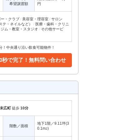
希望譲渡額
円
バー・クラブ
美容室・理容室
サロン
ステ・ネイルなど）
医療・歯科・クリニ
ジム・教室・スタジオ
その他サービ
6分！中央通り沿い飲食可能物件！
30秒で完了！無料問い合わせ
末広町
徒歩
10分
地下1階／9.11坪(3
階数／面積
0.1m
)
2