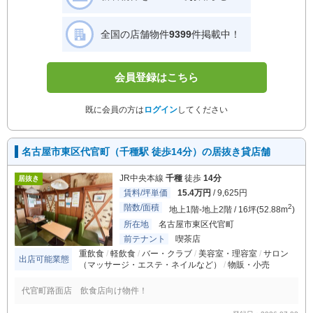
全国の店舗物件
9399
件掲載中！
会員登録はこちら
既に会員の方は
ログイン
してください
名古屋市東区代官町（千種駅 徒歩14分）の居抜き貸店舗
JR中央本線
千種
徒歩
14分
居抜き
賃料/坪単価
15.4万円
/ 9,625円
階数/面積
2
地上1階-地上2階 / 16坪(52.88m
)
所在地
名古屋市東区代官町
前テナント
喫茶店
重飲食
軽飲食
バー・クラブ
美容室・理容室
サロン
出店可能業態
（マッサージ・エステ・ネイルなど）
物販・小売
代官町路面店 飲食店向け物件！