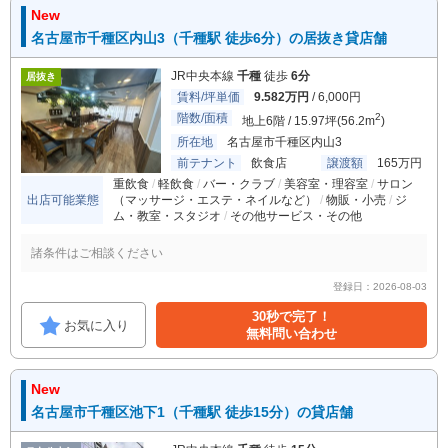
New
名古屋市千種区内山3（千種駅 徒歩6分）の居抜き貸店舗
JR中央本線
千種
徒歩
6分
居抜き
賃料/坪単価
9.582万円
/ 6,000円
階数/面積
2
地上6階 / 15.97坪(56.2m
)
所在地
名古屋市千種区内山3
前テナント
飲食店
譲渡額
165万円
重飲食
軽飲食
バー・クラブ
美容室・理容室
サロン
出店可能業態
（マッサージ・エステ・ネイルなど）
物販・小売
ジ
ム・教室・スタジオ
その他サービス・その他
諸条件はご相談ください
登録日：2026-08-03
30秒で完了！
お気に入り
無料問い合わせ
New
名古屋市千種区池下1（千種駅 徒歩15分）の貸店舗