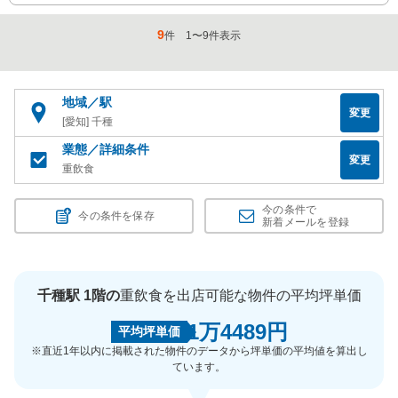
9
件
1
〜
9
件表示
地域／駅
変更
[愛知] 千種
業態／詳細条件
変更
重飲食
今の条件で
今の条件を保存
新着メールを登録
千種駅 1階の
重飲食を出店可能な物件の平均坪単価
1万4489円
平均坪単価
※直近1年以内に掲載された物件のデータから坪単価の平均値を算出し
ています。