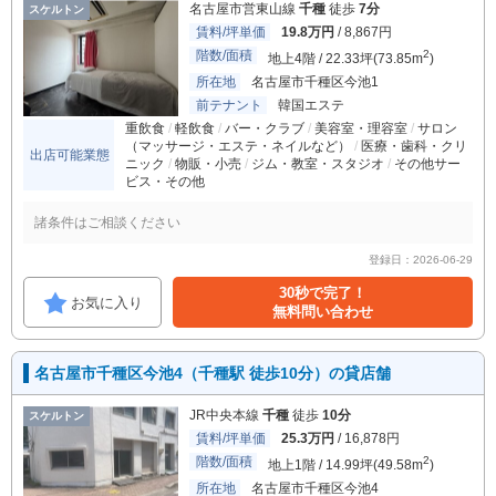
名古屋市営東山線
千種
徒歩
7分
スケルトン
賃料/坪単価
19.8万円
/ 8,867円
階数/面積
2
地上4階 / 22.33坪(73.85m
)
所在地
名古屋市千種区今池1
前テナント
韓国エステ
重飲食
軽飲食
バー・クラブ
美容室・理容室
サロン
（マッサージ・エステ・ネイルなど）
医療・歯科・クリ
出店可能業態
ニック
物販・小売
ジム・教室・スタジオ
その他サー
ビス・その他
諸条件はご相談ください
登録日：2026-06-29
30秒で完了！
お気に入り
無料問い合わせ
名古屋市千種区今池4（千種駅 徒歩10分）の貸店舗
JR中央本線
千種
徒歩
10分
スケルトン
賃料/坪単価
25.3万円
/ 16,878円
階数/面積
2
地上1階 / 14.99坪(49.58m
)
所在地
名古屋市千種区今池4