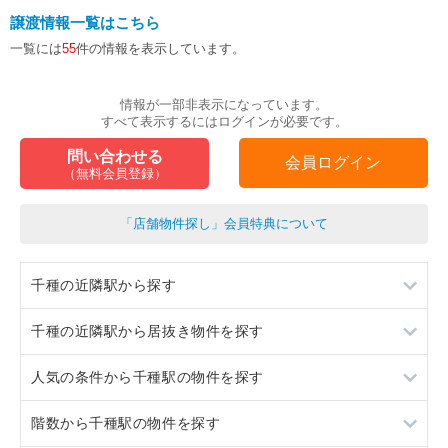
譲渡情報一覧はこちら
一覧には
55
件の情報を表示しています。
情報が一部非表示になっています。
すべて表示するにはログインが必要です。
問い合わせる
会員ログイン
（無料会員登録）
「店舗物件探し」会員特典について
千種の近隣駅から探す
千種の近隣駅から居抜き物件を探す
大曽根
人気の条件から千種駅の物件を探す
鶴舞
大曽根
階数から千種駅の物件を探す
今池
鶴舞
居抜き