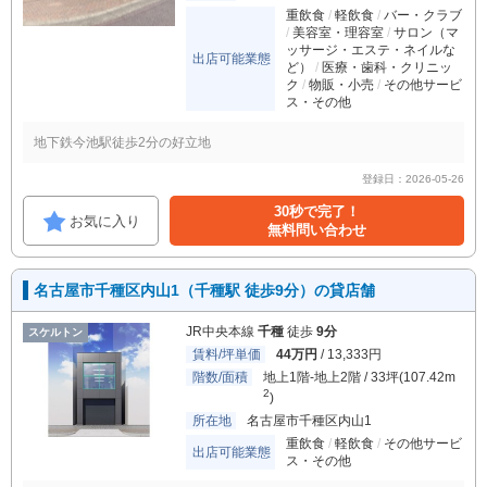
重飲食
軽飲食
バー・クラブ
美容室・理容室
サロン（マ
ッサージ・エステ・ネイルな
出店可能業態
ど）
医療・歯科・クリニッ
ク
物販・小売
その他サービ
ス・その他
地下鉄今池駅徒歩2分の好立地
登録日：2026-05-26
30秒で完了！
お気に入り
無料問い合わせ
名古屋市千種区内山1（千種駅 徒歩9分）の貸店舗
JR中央本線
千種
徒歩
9分
スケルトン
賃料/坪単価
44万円
/ 13,333円
階数/面積
地上1階-地上2階 / 33坪(107.42m
2
)
所在地
名古屋市千種区内山1
重飲食
軽飲食
その他サービ
出店可能業態
ス・その他