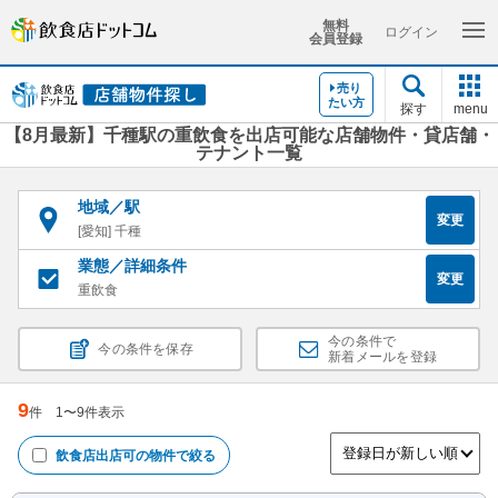
無料
ログイン
会員登録
売り
たい方
探す
menu
【8月最新】千種駅の重飲食を出店可能な店舗物件・貸店舗・
テナント一覧
地域／駅
変更
[愛知] 千種
業態／詳細条件
変更
重飲食
今の条件で
今の条件を保存
新着メールを登録
9
件
1
〜
9
件表示
飲食店出店可
の物件で絞る