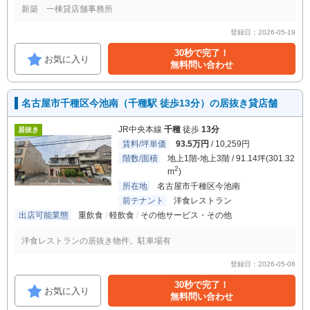
新築 一棟貸店舗事務所
登録日：2026-05-19
30秒で完了！
お気に入り
無料問い合わせ
名古屋市千種区今池南（千種駅 徒歩13分）の居抜き貸店舗
JR中央本線
千種
徒歩
13分
居抜き
賃料/坪単価
93.5万円
/ 10,259円
階数/面積
地上1階-地上3階 / 91.14坪(301.32
2
m
)
所在地
名古屋市千種区今池南
前テナント
洋食レストラン
出店可能業態
重飲食
軽飲食
その他サービス・その他
洋食レストランの居抜き物件。駐車場有
登録日：2026-05-08
30秒で完了！
お気に入り
無料問い合わせ