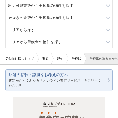
出店可能業態から千種駅の物件を探す
新栄町
今池
スケルトン
2階
居抜きの業態から千種駅の物件を探す
新栄町
看板取り付け可
3階以上
重飲食
エリアから探す
10坪以下
軽飲食
その他
エリアから重飲食の物件を探す
20坪以下
バー・クラブ
愛知
賃料10万円以下
美容室・理容室
静岡
愛知
店舗物件探しトップ
東海
愛知
千種駅
千種駅の重飲食を出
賃料20万円以下
サロン（マッサージ・エステ・ネイルなど）
岐阜
静岡
店舗の移転・譲渡をお考えの方へ
医療・歯科・クリニック
三重
岐阜
査定額がすぐわかる「オンライン査定サービス」をご利用く
ださい!!
物販・小売
三重
ジム・教室・スタジオ
その他サービス・その他