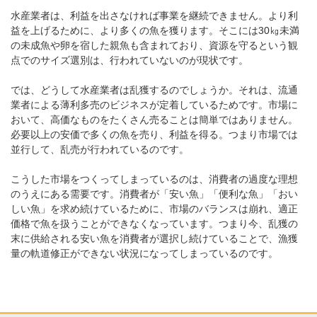
水産業者は、利益を出さなければ事業を継続できません。より利
益を上げるために、より多くの魚を獲ります。そこには30㎏未満
の未成魚や卵を宿した親魚も含まれており、資源を守るという観
点でのサイズ選別は、行われていないのが現状です。
では、どうして水産業者は乱獲するのでしょうか。それは、流通
業者による薄利多売のビジネスが定着しているためです。市場に
おいて、高価なものをたくさん売ることは簡単ではありません。
必要以上の安価で多くの魚を売り、利益を得る。つまり市場では
並行して、乱売が行われているのです。
こうした市場をつくってしまっているのは、消費者の過度な理想
のうえにある需要です。消費者が「安い魚」「便利な魚」「おい
しい魚」を求め続けているために、市場のバランスは崩れ、適正
価格で魚を扱うことができなくなっています。つまり今、乱獲の
末に供給される安い魚を消費者が選択し続けていることで、漁獲
量の軌道修正ができない状況になってしまっているのです。