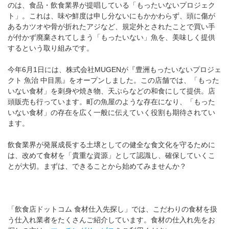
のは、食品・飲食業界が提唱している「もったいないプロジェク
ト」。これは、味や鮮度は申し分ないにもかかわらず、頭に傷が
あるカツオや骨が折れたアジなど、規定外とされたことで買い手
が付かず廃棄されてしまう「もったいない」魚を、美味しく提供
するという取り組みです。
今年6月1日には、株式会社MUGENが『豊洲もったいないプロジェ
クト 魚治 中目黒』をオープンしました。この店舗では、「もった
いない食材」を刺身や焼き物、天ぷらなどの和食にして提供。店
頭販売も行っています。町の魚屋のような存在になり、「もった
いない食材」の存在を広く一般に伝えていく役割も期待されてい
ます。
飲食業界が発展成長する土壌としての健全な食文化を守るために
は、改めて食材を「貴重な資源」として認識し、確保していくこ
とが大切。まずは、できることから始めてみませんか？
「飲食店ドットコム 食材仕入先探し」では、こだわりの食材を扱
う仕入れ業者をたくさんご紹介しています。食材の仕入れ先をお