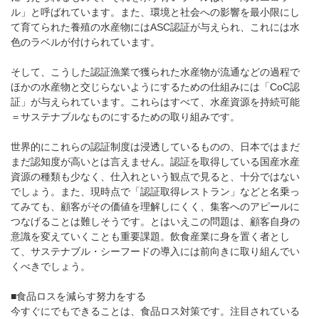
ル」と呼ばれています。また、環境と社会への影響を最小限にし
て育てられた養殖の水産物にはASC認証が与えられ、これには水
色のラベルが付けられています。
そして、こうした認証漁業で獲られた水産物が流通などの過程で
ほかの水産物と交じらないようにするための仕組みには「CoC認
証」が与えられています。これらはすべて、水産資源を持続可能
＝サステナブルなものにするための取り組みです。
世界的にこれらの認証制度は浸透しているものの、日本ではまだ
まだ認知度が高いとは言えません。認証を取得している国産水産
資源の種類も少なく、仕入れという観点で見ると、十分ではない
でしょう。また、現時点で「認証取得レストラン」などと名乗っ
てみても、顧客がその価値を理解しにくく、集客へのアピールに
つなげることは難しそうです。とはいえこの問題は、顧客自身の
意識を変えていくことも重要課題。飲食産業に身を置く者とし
て、サステナブル・シーフードの導入には前向きに取り組んでい
くべきでしょう。
■食品ロスを減らす努力をする
今すぐにでもできることは、食品ロス対策です。注目されている