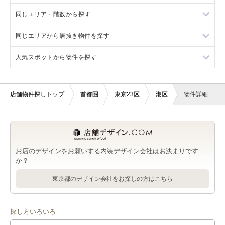
一覧
覧
同じエリア・階数から探す
青山一丁目駅の店舗物件・貸店舗・テナント一覧
港区のフランス料理の居抜き店舗物件・貸店舗・テナント一覧
港区の美容室・理容室を出店可能な店舗物件・貸店舗・テナン
六本木駅のバー・クラブを出店可能な店舗物件・貸店舗・テナ
ト一覧
ント一覧
同じエリアから居抜き物件を探す
六本木駅のフランス料理の居抜き店舗物件・貸店舗・テナント
港区の1階の店舗物件・貸店舗・テナント一覧
一覧
港区のサロンを出店可能な店舗物件・貸店舗・テナント一覧
六本木駅の美容室・理容室を出店可能な店舗物件・貸店舗・テ
人気スポットから物件を探す
六本木駅の1階の店舗物件・貸店舗・テナント一覧
六本木駅の居抜き店舗物件・貸店舗・テナント一覧
ナント一覧
港区の医療・歯科・クリニックを出店可能な店舗物件・貸店
国立新美術館近く（半径800m）の店舗物件・貸店舗・テナント
舗・テナント一覧
六本木駅のサロンを出店可能な店舗物件・貸店舗・テナント一
一覧
覧
店舗物件探しトップ
首都圏
東京23区
港区
物件詳細
港区の物販・小売を出店可能な店舗物件・貸店舗・テナント一
政策研究大学院大学近く（半径800m）の店舗物件・貸店舗・テ
覧
六本木駅の医療・歯科・クリニックを出店可能な店舗物件・貸
ナント一覧
店舗・テナント一覧
港区のジム・教室・スタジオを出店可能な店舗物件・貸店舗・
ハリウッド大学院大学近く（半径800m）の店舗物件・貸店舗・
テナント一覧
六本木駅の物販・小売を出店可能な店舗物件・貸店舗・テナン
テナント一覧
お店のデザインをお願いする内装デザイン会社はお決まりです
ト一覧
か？
港区のその他を出店可能な店舗物件・貸店舗・テナント一覧
六本木駅のジム・教室・スタジオを出店可能な店舗物件・貸店
東京都のデザイン会社をお探しの方はこちら
舗・テナント一覧
六本木駅のその他を出店可能な店舗物件・貸店舗・テナント一
探し方いろいろ
覧