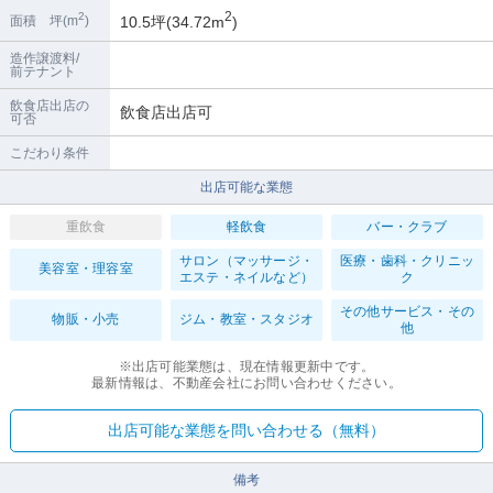
2
2
10.5坪(34.72m
)
面積 坪(m
)
造作譲渡料/
前テナント
飲食店出店の
飲食店出店可
可否
こだわり条件
出店可能な業態
重飲食
軽飲食
バー・クラブ
サロン（マッサージ・
医療・歯科・クリニッ
美容室・理容室
エステ・ネイルなど）
ク
その他サービス・その
物販・小売
ジム・教室・スタジオ
他
※出店可能業態は、現在情報更新中です。
最新情報は、不動産会社にお問い合わせください。
出店可能な業態を問い合わせる（無料）
備考