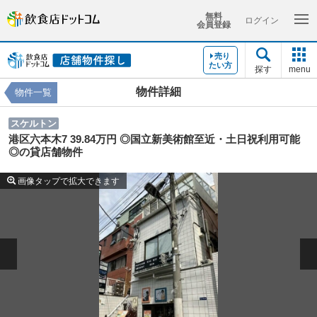
無料
ログイン
会員登録
売り
たい方
探す
menu
物件詳細
物件一覧
スケルトン
港区六本木7 39.84万円 ◎国立新美術館至近・土日祝利用可能
◎の貸店舗物件
画像タップで拡大できます