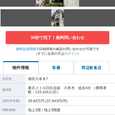
30秒で完了！無料問い合わせ
無料会員登録
で詳細情報の確認や問い合わせが可能です
（すでに会員の方は
ログイン
）
物件情報
客層
周辺飲食店
港区六本木7
所在地
東京メトロ日比谷線 六本木 徒歩4分 （乗降者
最寄駅
数：133,164人/日）
39.84万円 (37,943円/坪)
賃料(坪単価)
地上1階 / 地上3階建
階数/建物