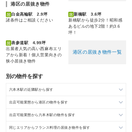
港区の居抜き物件
白金高輪駅 2.9坪
新橋駅 3.6坪
諸条件はご相談ください
新橋駅から徒歩2分！昭和感
あるビルの地下2階！約3.6
坪！
表参道駅 4.99坪
出展者人気の高い西麻布エリ
港区の居抜き物件一覧
アから新着！個人営業向きの
狭小居抜き物件
別の物件を探す
六本木駅の近隣駅から探す
出店可能業態から港区の物件を探す
広尾駅の店舗物件・貸店舗・テナント一覧
出店可能業態から六本木駅の物件を探す
神谷町駅の店舗物件・貸店舗・テナント一覧
港区の軽飲食を出店可能な店舗物件・貸店舗・テナント一覧
同じエリアからフランス料理の居抜き物件を探す
麻布十番駅の店舗物件・貸店舗・テナント一覧
港区のバー・クラブを出店可能な店舗物件・貸店舗・テナント
六本木駅の軽飲食を出店可能な店舗物件・貸店舗・テナント一