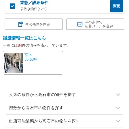
業態／詳細条件
変更
居抜き物件(バー)
今の条件で
今の条件を保存
新着メールを登録
譲渡情報一覧はこちら
一覧には
84
件の情報を表示しています。
富木
35.68坪
人気の条件から高石市の物件を探す
階数から高石市の物件を探す
居抜き
出店可能業態から高石市の物件を探す
スケルトン
1階