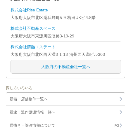
株式会社Rise Estate
大阪市東住吉区
大阪府大阪市北区兎我野町5-9-梅田UKビル8階
大阪市西成区
株式会社不動産スペース
大阪府大阪市東淀川区淡路3-19-29
大阪市淀川区
株式会社情熱エステート
大阪市鶴見区
大阪府大阪市北区西天満3-1-13-清州西天満ビル303
大阪市住之江区
大阪府の不動産会社一覧へ
大阪市平野区
探し方いろいろ
大阪市北区
新着！店舗物件一覧へ
大阪市中央区
最速！造作譲渡情報一覧へ
堺市堺区
居抜き・譲渡情報について