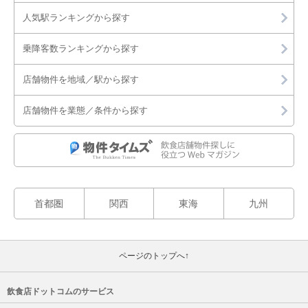
堺市中区
人気駅ランキングから探す
堺市東区
乗降客数ランキングから探す
堺市西区
店舗物件を地域／駅から探す
堺市南区
店舗物件を業態／条件から探す
堺市北区
堺市美原区
岸和田市
首都圏
関西
東海
九州
豊中市
ページのトップへ↑
池田市
吹田市
飲食店ドットコムのサービス