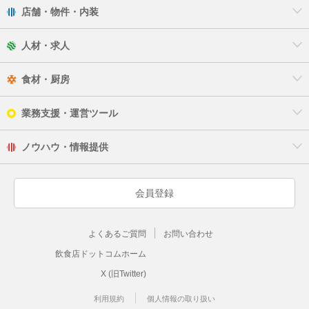
店舗・物件・内装
泉大津市
人材・求人
高槻市
貝塚市
食材・厨房
守口市
業務支援・運営ツール
枚方市
ノウハウ・情報提供
茨木市
会員登録
八尾市
よくあるご質問
お問い合わせ
富田林市
飲食店ドットコムホーム
寝屋川市
X (旧Twitter)
松原市
利用規約
個人情報の取り扱い