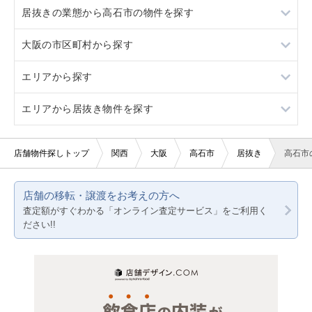
居抜きの業態から高石市の物件を探す
20坪以下
軽飲食
大阪の市区町村から探す
賃料20万円以下
物販・小売
カフェ
エリアから探す
ジム・教室・スタジオ
大阪市すべて
エリアから居抜き物件を探す
その他サービス・その他
堺市すべて
大阪
大阪市都島区
京都
大阪
店舗物件探しトップ
関西
大阪
高石市
居抜き
高石市
大阪市福島区
兵庫
京都
店舗の移転・譲渡をお考えの方へ
大阪市此花区
兵庫
査定額がすぐわかる「オンライン査定サービス」をご利用く
ださい!!
大阪市西区
大阪市港区
大阪市大正区