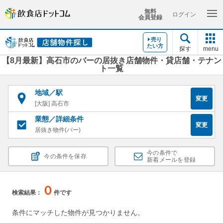
無料
ログイン
会員登録
売り
たい方
探す
menu
【8月最新】高石市のバーの居抜き店舗物件・貸店舗・テナン
ト一覧
地域／駅
変更
[大阪] 高石市
業態／詳細条件
変更
居抜き物件(バー)
今の条件で
今の条件を保存
新着メールを登録
０
検索結果：
件です
条件にマッチした物件が見つかりません。