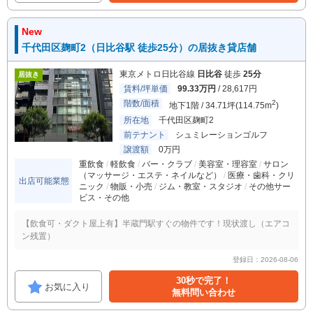
New
千代田区麹町2（日比谷駅 徒歩25分）の居抜き貸店舗
東京メトロ日比谷線
日比谷
徒歩
25分
居抜き
賃料/坪単価
99.33万円
/ 28,617円
階数/面積
2
地下1階 / 34.71坪(114.75m
)
所在地
千代田区麹町2
前テナント
シュミレーションゴルフ
譲渡額
0万円
重飲食
軽飲食
バー・クラブ
美容室・理容室
サロン
（マッサージ・エステ・ネイルなど）
医療・歯科・クリ
出店可能業態
ニック
物販・小売
ジム・教室・スタジオ
その他サー
ビス・その他
【飲食可・ダクト屋上有】半蔵門駅すぐの物件です！現状渡し（エアコ
ン残置）
登録日：2026-08-06
30秒で完了！
お気に入り
無料問い合わせ