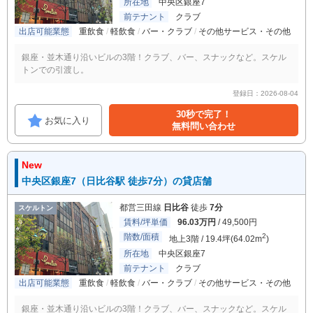
所在地
中央区銀座7
前テナント
クラブ
出店可能業態
重飲食
軽飲食
バー・クラブ
その他サービス・その他
銀座・並木通り沿いビルの3階！クラブ、バー、スナックなど。スケル
トンでの引渡し。
登録日：2026-08-04
30秒で完了！
お気に入り
無料問い合わせ
New
中央区銀座7（日比谷駅 徒歩7分）の貸店舗
都営三田線
日比谷
徒歩
7分
スケルトン
賃料/坪単価
96.03万円
/ 49,500円
階数/面積
2
地上3階 / 19.4坪(64.02m
)
所在地
中央区銀座7
前テナント
クラブ
出店可能業態
重飲食
軽飲食
バー・クラブ
その他サービス・その他
銀座・並木通り沿いビルの3階！クラブ、バー、スナックなど。スケル