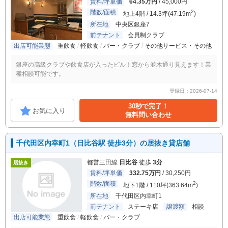
賃料/坪単価
64.35万円
/ 45,000円
階数/面積
2
地上4階 / 14.3坪(47.19m
)
所在地
中央区銀座7
前テナント
会員制クラブ
出店可能業態
重飲食
軽飲食
バー・クラブ
その他サービス・その他
銀座の高級クラブや飲食店が入ったビル！窓から並木通り見えます！業
種相談可能です。
登録日：2026-07-14
30秒で完了！
お気に入り
無料問い合わせ
千代田区内幸町1（日比谷駅 徒歩3分）の居抜き貸店舗
都営三田線
日比谷
徒歩
3分
居抜き
賃料/坪単価
332.75万円
/ 30,250円
階数/面積
2
地下1階 / 110坪(363.64m
)
所在地
千代田区内幸町1
前テナント
ステーキ店
譲渡額
相談
出店可能業態
重飲食
軽飲食
バー・クラブ