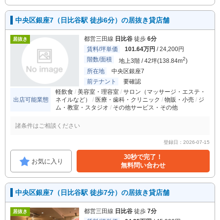
中央区銀座7（日比谷駅 徒歩6分）の居抜き貸店舗
都営三田線
日比谷
徒歩
6分
居抜き
賃料/坪単価
101.64万円
/ 24,200円
階数/面積
2
地上3階 / 42坪(138.84m
)
所在地
中央区銀座7
前テナント
要確認
軽飲食
美容室・理容室
サロン（マッサージ・エステ・
出店可能業態
ネイルなど）
医療・歯科・クリニック
物販・小売
ジ
ム・教室・スタジオ
その他サービス・その他
諸条件はご相談ください
登録日：2026-07-15
30秒で完了！
お気に入り
無料問い合わせ
中央区銀座7（日比谷駅 徒歩7分）の居抜き貸店舗
都営三田線
日比谷
徒歩
7分
居抜き