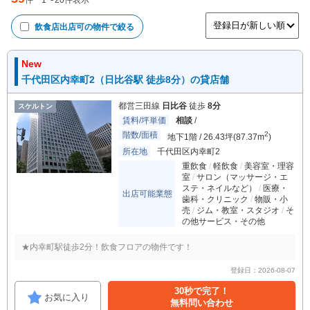
件
1
〜
20
件表示
飲食店出店可
の物件で絞る
New
千代田区内幸町2（日比谷駅 徒歩8分）の貸店舗
都営三田線
日比谷
徒歩
8分
スケルトン
賃料/坪単価
相談
/
階数/面積
2
地下1階 / 26.43坪(87.37m
)
所在地
千代田区内幸町2
重飲食
軽飲食
美容室・理容
室
サロン（マッサージ・エ
ステ・ネイルなど）
医療・
出店可能業態
歯科・クリニック
物販・小
売
ジム・教室・スタジオ
そ
の他サービス・その他
★内幸町駅徒歩2分！飲食フロアの物件です！
登録日：2026-08-07
30秒で完了！
お気に入り
無料問い合わせ