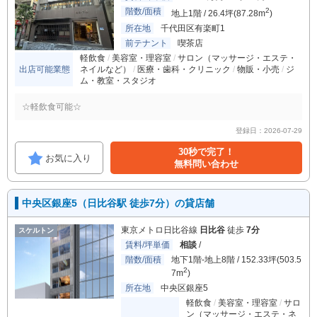
階数/面積
2
地上1階 / 26.4坪(87.28m
)
所在地
千代田区有楽町1
前テナント
喫茶店
軽飲食
美容室・理容室
サロン（マッサージ・エステ・
出店可能業態
ネイルなど）
医療・歯科・クリニック
物販・小売
ジ
ム・教室・スタジオ
☆軽飲食可能☆
登録日：2026-07-29
30秒で完了！
お気に入り
無料問い合わせ
中央区銀座5（日比谷駅 徒歩7分）の貸店舗
東京メトロ日比谷線
日比谷
徒歩
7分
スケルトン
賃料/坪単価
相談
/
階数/面積
地下1階-地上8階 / 152.33坪(503.5
2
7m
)
所在地
中央区銀座5
軽飲食
美容室・理容室
サロ
ン（マッサージ・エステ・ネ