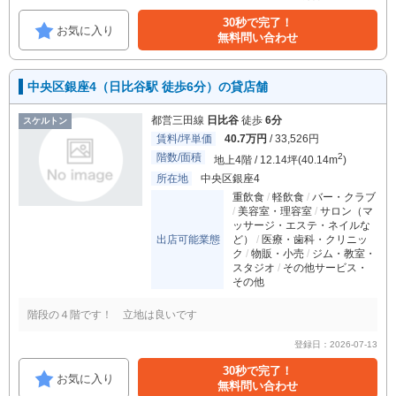
30秒で完了！
お気に入り
無料問い合わせ
中央区銀座4（日比谷駅 徒歩6分）の貸店舗
都営三田線
日比谷
徒歩
6分
スケルトン
賃料/坪単価
40.7万円
/ 33,526円
階数/面積
2
地上4階 / 12.14坪(40.14m
)
所在地
中央区銀座4
重飲食
軽飲食
バー・クラブ
美容室・理容室
サロン（マ
ッサージ・エステ・ネイルな
出店可能業態
ど）
医療・歯科・クリニッ
ク
物販・小売
ジム・教室・
スタジオ
その他サービス・
その他
階段の４階です！ 立地は良いです
登録日：2026-07-13
30秒で完了！
お気に入り
無料問い合わせ