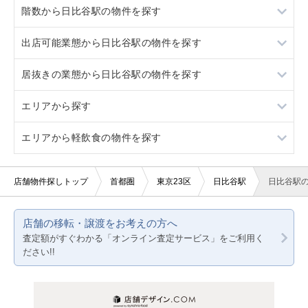
階数から日比谷駅の物件を探す
内幸町
銀座
居抜き
出店可能業態から日比谷駅の物件を探す
虎ノ門
内幸町
スケルトン
1階
居抜きの業態から日比谷駅の物件を探す
虎ノ門
ロードサイド物件
3階以上
軽飲食
エリアから探す
美容室・理容室
クリニック
エリアから軽飲食の物件を探す
サロン（マッサージ・エステ・ネイルなど）
その他店舗物件
東京23区
医療・歯科・クリニック
東京都下
東京23区
店舗物件探しトップ
首都圏
東京23区
日比谷駅
日比谷駅
物販・小売
神奈川
東京都下
店舗の移転・譲渡をお考えの方へ
ジム・教室・スタジオ
千葉
神奈川
査定額がすぐわかる「オンライン査定サービス」をご利用く
ださい!!
その他サービス・その他
埼玉
千葉
埼玉