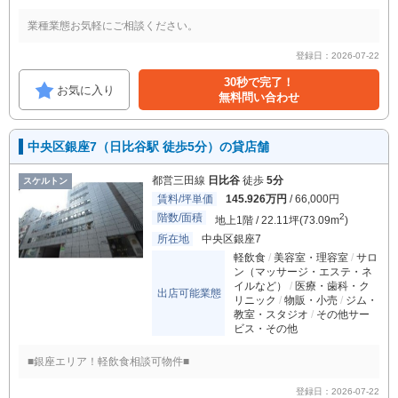
業種業態お気軽にご相談ください。
登録日：2026-07-22
30秒で完了！
お気に入り
無料問い合わせ
中央区銀座7（日比谷駅 徒歩5分）の貸店舗
都営三田線
日比谷
徒歩
5分
スケルトン
賃料/坪単価
145.926万円
/ 66,000円
階数/面積
2
地上1階 / 22.11坪(73.09m
)
所在地
中央区銀座7
軽飲食
美容室・理容室
サロ
ン（マッサージ・エステ・ネ
イルなど）
医療・歯科・ク
出店可能業態
リニック
物販・小売
ジム・
教室・スタジオ
その他サー
ビス・その他
■銀座エリア！軽飲食相談可物件■
登録日：2026-07-22