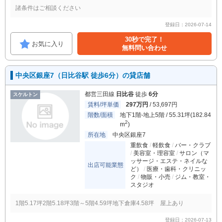
諸条件はご相談ください
登録日：2026-07-14
30秒で完了！
お気に入り
無料問い合わせ
中央区銀座7（日比谷駅 徒歩6分）の貸店舗
都営三田線
日比谷
徒歩
6分
スケルトン
賃料/坪単価
297万円
/ 53,697円
階数/面積
地下1階-地上5階 / 55.31坪(182.84
2
m
)
所在地
中央区銀座7
重飲食
軽飲食
バー・クラブ
美容室・理容室
サロン（マ
ッサージ・エステ・ネイルな
出店可能業態
ど）
医療・歯科・クリニッ
ク
物販・小売
ジム・教室・
スタジオ
1階5.17坪2階5.18坪3階～5階4.59坪地下倉庫4.58坪 屋上あり
登録日：2026-07-13