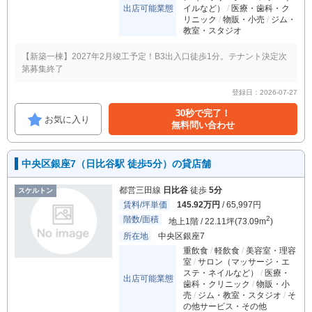
出店可能業態
イルなど）
医療・歯科・ク
リニック
物販・小売
ジム・
教室・スタジオ
【新築一棟】2027年2月竣工予定！B3出入口徒歩1分。テナント決定次
第募集終了
登録日：2026-07-27
30秒で完了！
お気に入り
無料問い合わせ
中央区銀座7（日比谷駅 徒歩5分）の貸店舗
都営三田線
日比谷
徒歩
5分
スケルトン
賃料/坪単価
145.92万円
/ 65,997円
階数/面積
2
地上1階 / 22.11坪(73.09m
)
所在地
中央区銀座7
重飲食
軽飲食
美容室・理容
室
サロン（マッサージ・エ
ステ・ネイルなど）
医療・
出店可能業態
歯科・クリニック
物販・小
売
ジム・教室・スタジオ
そ
の他サービス・その他