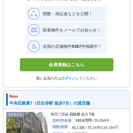
階数・保証金などを公開！
新着物件をメールでお知らせ！
全国の店舗物件
9387
件掲載中！
会員登録はこちら
既に会員の方は
ログイン
してください
New
中央区銀座7（日比谷駅 徒歩7分）の貸店舗
都営三田線
日比谷
徒歩
7分
スケルトン
賃料/坪単価
193.6万円
/ 55,094円
階数/面積
2
地上3階 / 35.14坪(116.16m
)