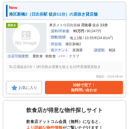
New
港区新橋2（日比谷駅 徒歩11分）の居抜き貸店舗
東京メトロ日比谷線
日比谷
徒歩
11分
居抜き
賃料/坪単価
95万円
/ 90,047円
階数/面積
2
地上1階 / 10.55坪(34.81m
)
所在地
港区新橋2
前テナント
居酒屋
譲渡額
相談
出店可能業態
重飲食
軽飲食
バー・クラブ
SL広場徒歩2分！1軒目飲み需要を狙える10坪居酒屋居抜き
登録日：2026-08-04
30秒で完了！
お気に入り
無料問い合わせ
飲食店が得意な物件探しサイト
飲食店ドットコム会員（無料）になると、
より詳細な物件情報
がご覧いただけます！