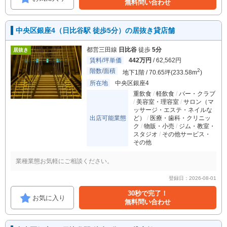
無料問い合わせ
中央区銀座4（日比谷駅 徒歩5分）の居抜き貸店舗
都営三田線
日比谷
徒歩
5分
居抜き
賃料/坪単価
442万円
/ 62,562円
階数/面積
2
地下1階 / 70.65坪(233.58m
)
所在地
中央区銀座4
重飲食
軽飲食
バー・クラブ
美容室・理容室
サロン（マ
ッサージ・エステ・ネイルな
出店可能業態
ど）
医療・歯科・クリニッ
ク
物販・小売
ジム・教室・
スタジオ
その他サービス・
その他
業種業態お気軽にご相談ください。
登録日：2026-08-01
30秒で完了！
お気に入り
無料問い合わせ