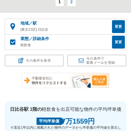
1
2
地域／駅
変更
[東京23区] 日比谷
業態／詳細条件
変更
軽飲食
今の条件で
今の条件を保存
新着メールを登録
日比谷駅 1階の
軽飲食を出店可能な物件の平均坪単価
7万1559円
平均坪単価
※直近1年以内に掲載された物件のデータから坪単価の平均値を算出し