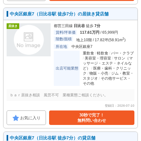
中央区銀座7（日比谷駅 徒歩7分）の居抜き貸店舗
都営三田線
日比谷
徒歩
7分
居抜き
賃料/坪単価
117.61万円
/ 65,999円
階数/面積
2
地上10階 / 17.82坪(58.91m
)
所在地
中央区銀座7
重飲食
軽飲食
バー・クラブ
美容室・理容室
サロン（マ
ッサージ・エステ・ネイルな
出店可能業態
ど）
医療・歯科・クリニッ
ク
物販・小売
ジム・教室・
スタジオ
その他サービス・
その他
ｂａｒ居抜き相談 風営不可 業種業態ご相談ください。
登録日：2026-07-10
30秒で完了！
お気に入り
無料問い合わせ
中央区銀座7（日比谷駅 徒歩7分）の貸店舗