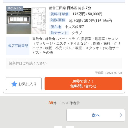
都営三田線
日比谷
徒歩
7分
スケルトン
賃料/坪単価
176万円
/ 50,000円
階数/面積
2
地上3階 / 35.2坪(116.16m
)
所在地
中央区銀座7
前テナント
クラブ
重飲食
軽飲食
バー・クラブ
美容室・理容室
サロン
（マッサージ・エステ・ネイルなど）
医療・歯科・クリ
出店可能業態
ニック
物販・小売
ジム・教室・スタジオ
その他サー
ビス・その他
諸条件はご相談ください
登録日：2026-07-08
30秒で完了！
お気に入り
無料問い合わせ
39
件
1
〜
20
件表示
次へ