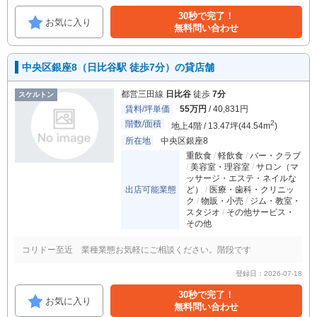
30秒で完了！
お気に入り
無料問い合わせ
中央区銀座8（日比谷駅 徒歩7分）の貸店舗
都営三田線
日比谷
徒歩
7分
スケルトン
賃料/坪単価
55万円
/ 40,831円
階数/面積
2
地上4階 / 13.47坪(44.54m
)
所在地
中央区銀座8
重飲食
軽飲食
バー・クラブ
美容室・理容室
サロン（マ
ッサージ・エステ・ネイルな
出店可能業態
ど）
医療・歯科・クリニッ
ク
物販・小売
ジム・教室・
スタジオ
その他サービス・
その他
コリドー至近 業種業態お気軽にご相談ください。階段です
登録日：2026-07-18
30秒で完了！
お気に入り
無料問い合わせ