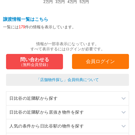
2万円
3万円
4万円
5万円
譲渡情報一覧はこちら
一覧には
179
件の情報を表示しています。
情報が一部非表示になっています。
すべて表示するにはログインが必要です。
問い合わせる
会員ログイン
（無料会員登録）
「店舗物件探し」会員特典について
日比谷の近隣駅から探す
日比谷の近隣駅から居抜き物件を探す
霞ヶ関
人気の条件から日比谷駅の物件を探す
銀座
霞ヶ関