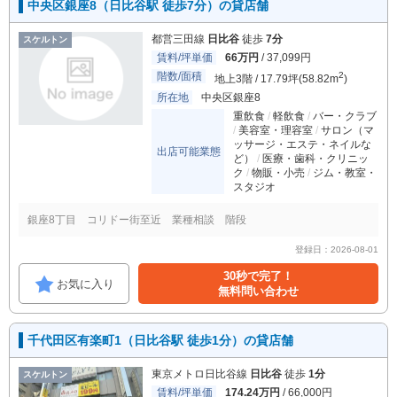
中央区銀座8（日比谷駅 徒歩7分）の貸店舗
都営三田線
日比谷
徒歩
7分
スケルトン
賃料/坪単価
66万円
/ 37,099円
階数/面積
2
地上3階 / 17.79坪(58.82m
)
所在地
中央区銀座8
重飲食
軽飲食
バー・クラブ
美容室・理容室
サロン（マ
ッサージ・エステ・ネイルな
出店可能業態
ど）
医療・歯科・クリニッ
ク
物販・小売
ジム・教室・
スタジオ
銀座8丁目 コリドー街至近 業種相談 階段
登録日：2026-08-01
30秒で完了！
お気に入り
無料問い合わせ
千代田区有楽町1（日比谷駅 徒歩1分）の貸店舗
東京メトロ日比谷線
日比谷
徒歩
1分
スケルトン
賃料/坪単価
174.24万円
/ 66,000円