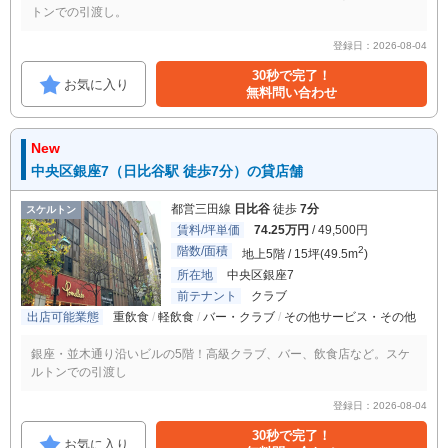
トンでの引渡し。
登録日：2026-08-04
30秒で完了！
お気に入り
無料問い合わせ
New
中央区銀座7（日比谷駅 徒歩7分）の貸店舗
都営三田線
日比谷
徒歩
7分
スケルトン
賃料/坪単価
74.25万円
/ 49,500円
階数/面積
2
地上5階 / 15坪(49.5m
)
所在地
中央区銀座7
前テナント
クラブ
出店可能業態
重飲食
軽飲食
バー・クラブ
その他サービス・その他
銀座・並木通り沿いビルの5階！高級クラブ、バー、飲食店など。スケ
ルトンでの引渡し
登録日：2026-08-04
30秒で完了！
お気に入り