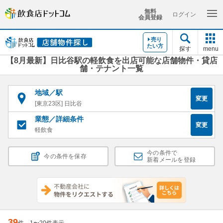
無料
ログイン
会員登録
売り
たい方
探す
menu
【8月最新】日比谷駅の軽飲食を出店可能な店舗物件・貸店
舗・テナント一覧
地域／駅
変更
[東京23区] 日比谷
業態／詳細条件
変更
軽飲食
今の条件で
今の条件を保存
新着メールを登録
39