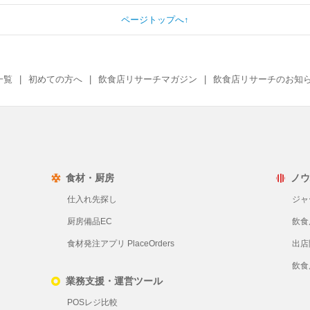
ページトップへ↑
一覧
初めての方へ
飲食店リサーチマガジン
飲食店リサーチのお知
食材・厨房
ノウ
仕入れ先探し
ジャ
厨房備品EC
飲食
食材発注アプリ PlaceOrders
出店
飲食
業務支援・運営ツール
POSレジ比較