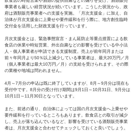
飲食店の時短営業や酒類の提供自粛などの煽りを受け、酒類販売
事業者も厳しい経営状況が続いています。こうした状況から、政
府は酒類販売事業者への支援を実施。「月次支援金」に加え、自
治体が月次支援金に上乗せや要件緩和を行う際に、地方創生臨時
交付金を活用した財政支援を行っています。
月次支援金とは、緊急事態宣言・まん延防止等重点措置による飲
食店の休業や時短営業、外出自粛などの影響を受けている中小法
人・個人事業者が申請できる支援制度。売上が前年同月または
前々年同月より50％以上減少している事業者は、最大20万円／月
（個人事業者は最大10万円／月）の支給を受けられます。その際
の業種や地域は問われません。
4月～7月分の申込は既に終了していますが、8月～9月分は現在も
受付中です。8月分の受け付け期間は9月1日～10月31日、9月分は
10月1日～11月30日となっています。
また、前述の通り、自治体によっては国の月次支援金へ上乗せや
要件緩和を行っているところもあります。飲食店との取引が減少
し、売上が落ち込んでいるなど、影響を受けている酒類販売事業
者は、月次支援金と合わせてチェックしておくと良いでしょう。