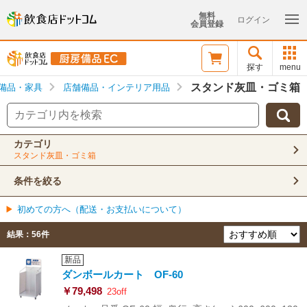
無料
ログイン
会員登録
探す
menu
スタンド灰皿・ゴミ箱
備品・家具
店舗備品・インテリア用品
カテゴリ
スタンド灰皿・ゴミ箱
条件を絞る
初めての方へ（配送・お支払いについて）
結果：
56
件
新品
ダンボールカート OF-60
￥79,498
23off