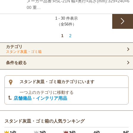
メーカー品番:RSL-21N 幅×奥行×高さ(mm):329×240×6
00 重…
1 - 30 件表示
（全56件）
次へ
1
2
カテゴリ
スタンド灰皿・ゴミ箱
条件を絞る
スタンド灰皿・ゴミ箱カテゴリにいます
一つ上のカテゴリに移動する
店舗備品・インテリア用品
スタンド灰皿・ゴミ箱の人気ランキング
1位
2位
3位
4位
5位