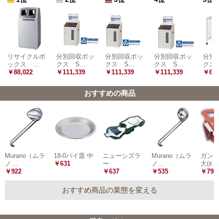
リサイクルボ
分別回収ボッ
分別回収ボッ
分別回収ボッ
分別
ックス …
クス S…
クス S…
クス S…
クス
￥88,022
￥111,339
￥111,339
￥111,339
￥62,
おすすめの商品
Murano（ムラ
18-0パイ皿 中
ニューシズラ
Murano（ムラ
ガン
ノ…
￥631
ー
ノ…
大(♯…
￥922
￥637
￥535
￥798
おすすめ商品の業態を変える