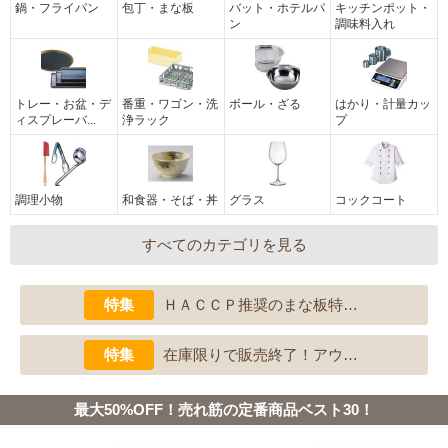
鍋・フライパン
包丁・まな板
バット・ホテルパ
キッチンポット・
ン
調味料入れ
トレー・お盆・デ
番重・ワゴン・洗
ボール・ざる
はかり・計量カッ
ィスプレーバ...
浄ラック
プ
調理小物
和食器・そば・丼
グラス
コックコート
すべてのカテゴリを見る
特集
ＨＡＣＣＰ推奨のまな板特…
特集
在庫限りで販売終了！アウ…
最大50%OFF！売れ筋の定番商品ベスト30！