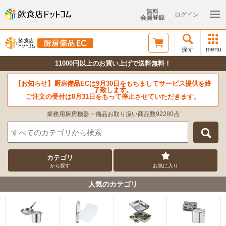
無料
ログイン
会員登録
探す
menu
11000円以上のお買い上げで送料無料！
【お知らせ】厨房備品ECは9月30日をもちましてサービス提供を終
了致します。
ご注文の受付は8月31日をもって停止させていただきます。
業務用厨房機器・備品お取り扱い商品数92280点
カテゴリ
から探す
お気に入り
人気のカテゴリ