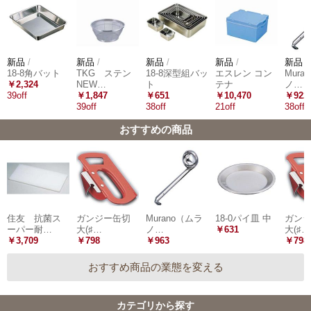
新品
/
新品
/
新品
/
新品
/
新品
/
18-8角バット
TKG ステン
18-8深型組バッ
エスレン コン
Mura
￥2,324
NEW…
ト
テナ
ノ…
39off
￥1,847
￥651
￥10,470
￥922
39off
38off
21off
38off
おすすめの商品
住友 抗菌ス
ガンジー缶切
Murano（ムラ
18-0パイ皿 中
ガン
ーパー耐…
大(♯…
ノ…
￥631
大(♯…
￥3,709
￥798
￥963
￥798
おすすめ商品の業態を変える
カテゴリから探す