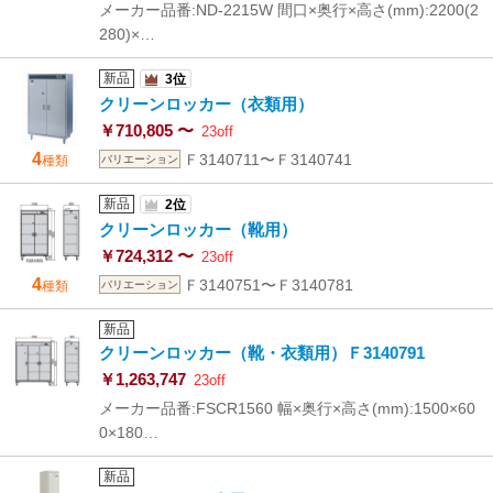
メーカー品番:ND-2215W 間口×奥行×高さ(mm):2200(2
280)×…
新品
3位
クリーンロッカー（衣類用）
￥710,805 〜
23off
4
Ｆ3140711〜Ｆ3140741
種類
バリエーション
新品
2位
クリーンロッカー（靴用）
￥724,312 〜
23off
4
Ｆ3140751〜Ｆ3140781
種類
バリエーション
新品
クリーンロッカー（靴・衣類用）Ｆ3140791
￥1,263,747
23off
メーカー品番:FSCR1560 幅×奥行×高さ(mm):1500×60
0×180…
新品