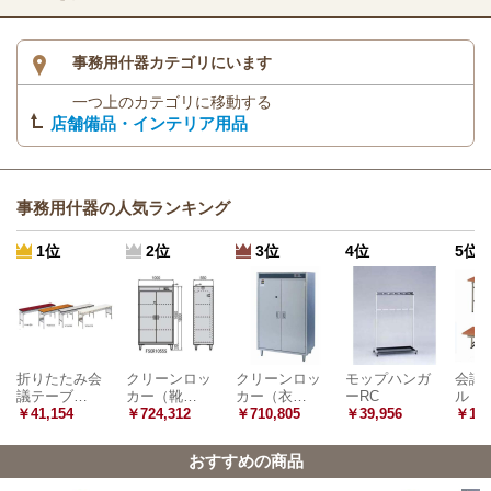
事務用什器カテゴリにいます
一つ上のカテゴリに移動する
店舗備品・インテリア用品
事務用什器の人気ランキング
1位
2位
3位
4位
5位
折りたたみ会
クリーンロッ
クリーンロッ
モップハンガ
会議
議テーブ…
カー（靴…
カー（衣…
ーRC
ル 
￥41,154
￥724,312
￥710,805
￥39,956
￥15,
おすすめの商品