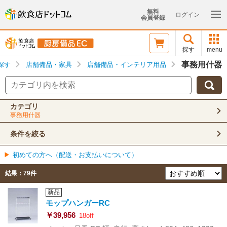
無料
ログイン
会員登録
探す
menu
事務用什器
探す
店舗備品・家具
店舗備品・インテリア用品
カテゴリ
事務用什器
条件を絞る
初めての方へ（配送・お支払いについて）
結果：
79
件
新品
モップハンガーRC
￥39,956
18off