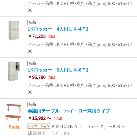
メーカー品番:LK-3F1 幅×奥行×高さ(mm):900×515×17
90
新品
LKロッカー 4人用ＬＫ-4Ｆ1
￥71,223
40off
メーカー品番:LK-4F1 幅×奥行×高さ(mm):900×515×17
90
新品
LKロッカー 6人用ＬＫ-6Ｆ1
￥95,790
28off
メーカー品番:LK-6F1 幅×奥行×高さ(mm):900×515×17
90
新品
会議用テーブル ハイ・ロー兼用タイプ
￥15,982 〜
42off
ＫＲＨ1845ＮＴ （チーク）〜ＫＲＨ
2
バリエーション
種類
1860ＮＴ （チーク）