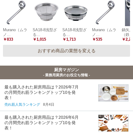
Murano（ムラ
SA18-8浅型ざ
SA18-8浅型ざ
Murano（ムラ
鍋矢
ノ…
る…
る…
ノ…
（鉄
￥833
￥1,015
￥1,713
￥535
￥2,21
おすすめ商品の業態を変える
厨房マガジン
- 業務用厨房のお役立ち情報 -
最も購入された厨房用品は？2026年7月
の月間売れ筋ランキングトップ10を発
表！
売れ筋人気ランキング
8月4日
最も購入された厨房用品は？2026年6月
の月間売れ筋ランキングトップ10を発
表！