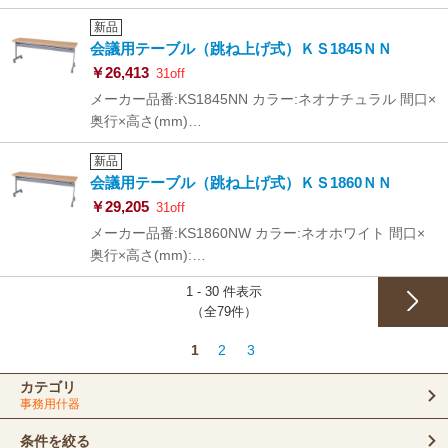
新品
会議用テーブル（跳ね上げ式）ＫＳ1845ＮＮ
￥26,413
31off
メーカー品番:KS1845NN カラー:ネオナチュラル 間口×
奥行×高さ(mm)…
新品
会議用テーブル（跳ね上げ式）ＫＳ1860ＮＮ
￥29,205
31off
メーカー品番:KS1860NW カラー:ネオホワイト 間口×
奥行×高さ(mm):…
1 - 30 件表示
（全79件）
次へ
1
2
3
カテゴリ
事務用什器
条件を絞る