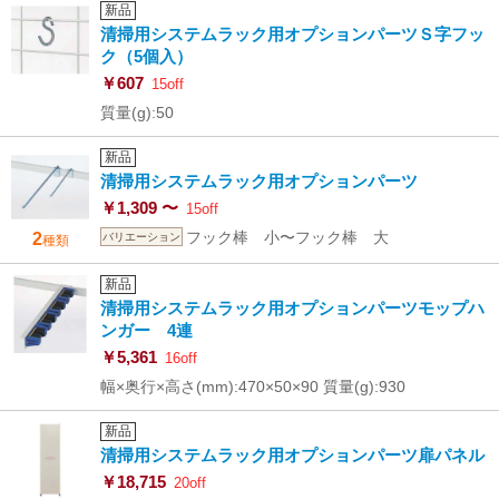
新品
清掃用システムラック用オプションパーツＳ字フッ
ク（5個入）
￥607
15off
質量(g):50
新品
清掃用システムラック用オプションパーツ
￥1,309 〜
15off
フック棒 小〜フック棒 大
2
バリエーション
種類
新品
清掃用システムラック用オプションパーツモップハ
ンガー 4連
￥5,361
16off
幅×奥行×高さ(mm):470×50×90 質量(g):930
新品
清掃用システムラック用オプションパーツ扉パネル
￥18,715
20off