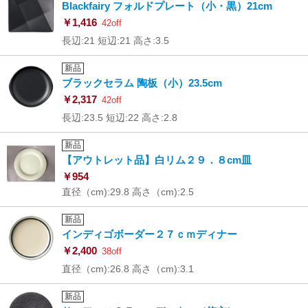
Blackfairy フォルドプレート（小・黒）21cm
￥1,416
42off
長辺:21 短辺:21 高さ:3.5
新品
ブラックセラム 陶板（小）23.5cm
￥2,317
42off
長辺:23.5 短辺:22 高さ:2.8
新品
【アウトレット品】白リム２９．８cm皿
￥954
直径（cm):29.8 高さ（cm):2.5
新品
インディゴボーダー２７ｃｍディナー
￥2,400
38off
直径（cm):26.8 高さ（cm):3.1
新品