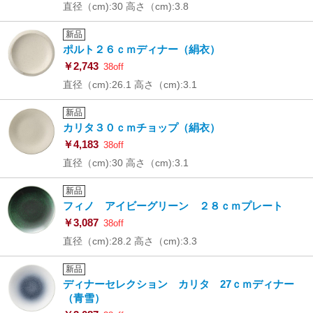
直径（cm):30 高さ（cm):3.8
新品
ポルト２６ｃｍディナー（絹衣）
￥2,743
38off
直径（cm):26.1 高さ（cm):3.1
新品
カリタ３０ｃｍチョップ（絹衣）
￥4,183
38off
直径（cm):30 高さ（cm):3.1
新品
フィノ アイビーグリーン ２８ｃｍプレート
￥3,087
38off
直径（cm):28.2 高さ（cm):3.3
新品
ディナーセレクション カリタ 27ｃｍディナー
（青雪）