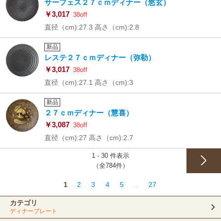
サーフェス２７ｃｍディナー（悠玄）
￥3,017
38off
直径（cm):27.3 高さ（cm):2.8
新品
レステ２７ｃｍディナー（弥勒）
￥3,017
38off
直径（cm):27.1 高さ（cm):3
新品
２７ｃｍディナー（慧喜）
￥3,087
38off
直径（cm):27 高さ（cm):2.7
1 - 30 件表示
（全784件）
次へ
1
2
3
4
5
...
27
カテゴリ
ディナープレート