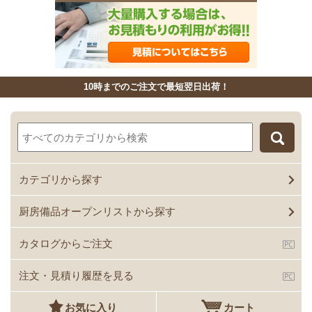
10時までのご注文で最短翌日出荷！
カテゴリから探す
厨房備品オープンリストから探す
カタログからご注文
注文・見積り履歴を見る
お気に入り
カート