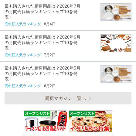
最も購入された厨房用品は？2026年7月
の月間売れ筋ランキングトップ10を発
表！
売れ筋人気ランキング
8月4日
最も購入された厨房用品は？2026年6月
の月間売れ筋ランキングトップ10を発
表！
売れ筋人気ランキング
7月2日
最も購入された厨房用品は？2026年5月
の月間売れ筋ランキングトップ10を発
表！
売れ筋人気ランキング
6月2日
厨房マガジン一覧へ