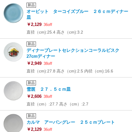
新品
オービット ターコイズブルー ２６ｃｍディナー
皿
￥2,129
36off
直径（cm):25.4 高さ（cm):3.2
新品
ディナープレートセレクションコーラルビスク
27cmディナー
￥2,949
38off
直径（cm):27.8 高さ（cm):2.5 内径（cm):16.6
新品
雪斑 ２７．５ｃｍ皿
￥2,606
38off
直径（cm）:27.7 高さ（cm）:2.7
新品
カルマ アーバングレー ２５ｃｍプレート
￥2,129
36off