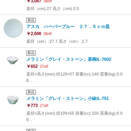
￥3,087
38off
直径（cm):27 高さ（cm):3.5
新品
アスカ ハーバーブルー ２７．５ｃｍ皿
￥2,606
38off
直径（cm）:27.7 高さ（cm）:2.7
新品
メラミン「グレイ・ストーン」茶椀IL-7602
￥652
27off
直径×高さ(mm):径120×57 容量(cc):140 質量(kg):0.0
8…
新品
メラミン「グレイ・ストーン」小鉢IL-751
￥773
27off
直径×高さ(mm):径109×55 容量(cc):150 質量(kg):0.0
9…