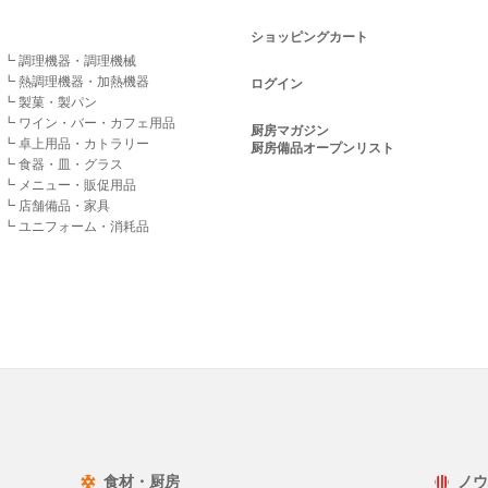
ショッピングカート
┗ 調理機器・調理機械
┗ 熱調理機器・加熱機器
ログイン
┗ 製菓・製パン
┗ ワイン・バー・カフェ用品
厨房マガジン
┗ 卓上用品・カトラリー
厨房備品オープンリスト
┗ 食器・皿・グラス
┗ メニュー・販促用品
┗ 店舗備品・家具
┗ ユニフォーム・消耗品
食材・厨房
ノウ