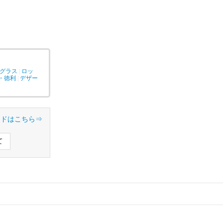
￥4,298
シュパブグラス
ス 芳醇
￥2,459
￥870
グラス
|
ロッ
・徳利
|
デザー
イドはこちら⇒
て