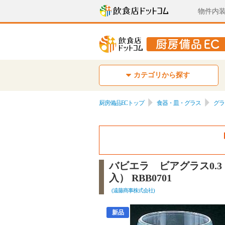
物件内
カテゴリから探す
厨房備品ECトップ
食器・皿・グラス
グラ
バビエラ ビアグラス0.3 1.
入） RBB0701
(遠藤商事株式会社)
新品