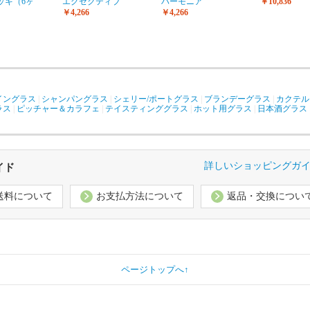
ッキ（6ヶ
エグゼクティブ
ハーモニア
￥10,836
￥4,266
￥4,266
イングラス
|
シャンパングラス
|
シェリー/ポートグラス
|
ブランデーグラス
|
カクテル
ラス
|
ピッチャー＆カラフェ
|
テイスティンググラス
|
ホット用グラス
|
日本酒グラス
詳しいショッピングガ
イド
送料について
お支払方法について
返品・交換につい
ページトップへ↑