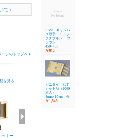
いて）
EBM キャンパ
ス厚手 チェッ
クナプキン ブ
ラウン
450×450
￥912
ページのトップへ▲
覧を見る
ビニタイ PET
カット品（1000
6位
7位
8位
本入）
4mm×10cm 金
￥1,548
ョッキー
SW 銅ビアマグ
リビー イングリッ
クラフトビアグ