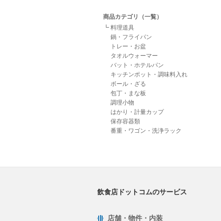
商品カテゴリ（一覧）
┗ 料理道具
鍋・フライパン
トレー・お盆
タオルウォーマー
バット・ホテルパン
キッチンポット・調味料入れ
ボール・ざる
包丁・まな板
調理小物
はかり・計量カップ
保存容器類
番重・ワゴン・洗浄ラック
飲食店ドットコムのサービス
店舗・物件・内装