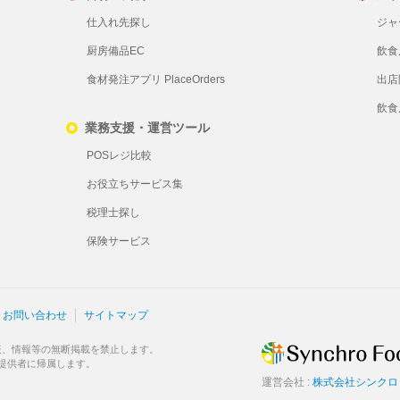
仕入れ先探し
ジャ
厨房備品EC
飲食
食材発注アプリ PlaceOrders
出店
飲食
業務支援・運営ツール
POSレジ比較
お役立ちサービス集
税理士探し
保険サービス
お問い合わせ
サイトマップ
表、情報等の無断掲載を禁止します。
提供者に帰属します。
運営会社 :
株式会社シンクロ