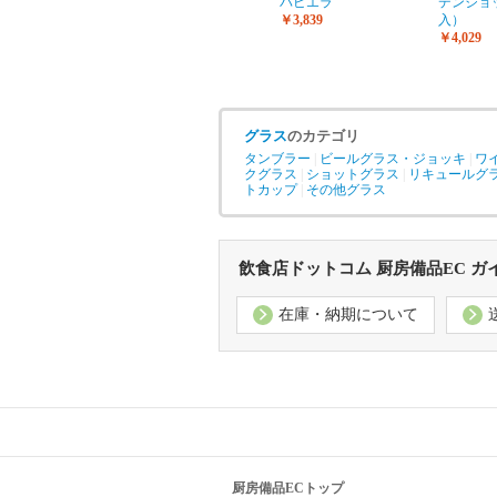
バビエラ
デンジョ
￥3,839
入）
￥4,029
グラス
のカテゴリ
タンブラー
|
ビールグラス・ジョッキ
|
ワ
クグラス
|
ショットグラス
|
リキュールグ
トカップ
|
その他グラス
飲食店ドットコム 厨房備品EC ガ
在庫・納期について
厨房備品ECトップ