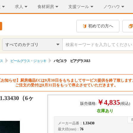
装
求人
食材厨房
支援ツール
ノウハウ
初めての方へ
すべてのカテゴリ
ス
ビールグラス・ジョッキ
バビエラ ビアグラス0.3
【お知らせ】厨房備品ECは9月30日をもちましてサービス提供を終了致します
ご注文の受付は8月31日をもって停止させていただきます。
33430（6ヶ
￥4,835
販売価格:
(税込)
在庫あり
メーカー品番：
1.33430
最大径(mm)：
76