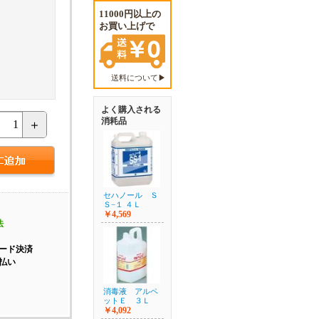
11000円以上の
お買い上げで
送料について▶
よく購入される
消耗品
＋
セハノール Ｓ
Ｓ−１ ４Ｌ
￥4,569
法
ード決済
払い
消毒液 アルペ
ットＥ ３Ｌ
￥4,092