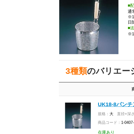
通
※
日
※
3種類
のバリエー
UK18-8パン
規格：
大
直径×深さ
商品コード：
1-0407
在庫あり