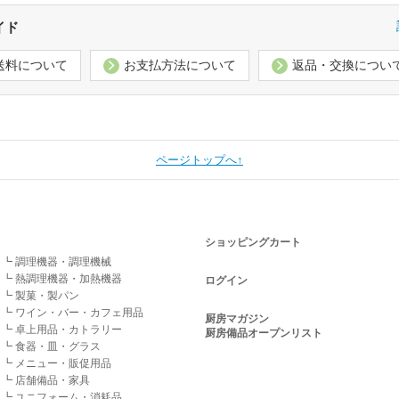
イド
送料について
お支払方法について
返品・交換につい
ページトップへ↑
ショッピングカート
┗ 調理機器・調理機械
┗ 熱調理機器・加熱機器
ログイン
┗ 製菓・製パン
┗ ワイン・バー・カフェ用品
厨房マガジン
┗ 卓上用品・カトラリー
厨房備品オープンリスト
┗ 食器・皿・グラス
┗ メニュー・販促用品
┗ 店舗備品・家具
┗ ユニフォーム・消耗品