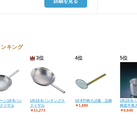
詳細を見る
ランキング
3位
4位
5位
ーン18-8パン
UK18-8パンチングス
18-8竹柄そば揚 立柄
UK18-
クイザル
クイザル
￥1,880
柄底平煮
9
￥11,273
￥6,648