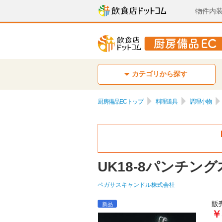
物件内
カテゴリから探す
厨房備品ECトップ
料理道具
調理小物
UK18-8パンチン
ペガサスキャンドル株式会社
販
新品
￥