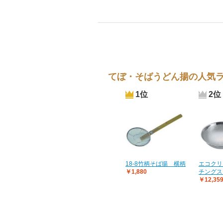
てぼ・そばうどん揚の人気
1位
2位
18-8竹柄そば揚 横柄
エコクリ
￥1,880
チングス
￥12,35