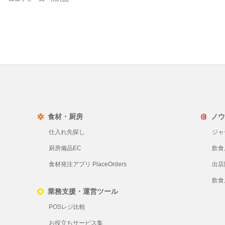
食材・厨房
ノウ
仕入れ先探し
ジャ
厨房備品EC
飲食
食材発注アプリ PlaceOrders
出店
飲食
業務支援・運営ツール
POSレジ比較
お役立ちサービス集