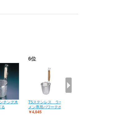
6位
7位
8位
8パンチング木
TSステンレス ラー
TSステンレス 木柄
18-8ロー
ざる
メン専用パワーテボ
そば揚
￥1,289
￥4,045
￥2,726