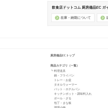
飲食店ドットコム 厨房備品EC ガ
在庫・納期について
厨房備品ECトップ
商品カテゴリ（一覧）
┗ 料理道具
鍋・フライパン
トレー・お盆
タオルウォーマー
バット・ホテルパン
キッチンポット・調味料入れ
ボール・ざる
包丁・まな板
調理小物