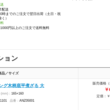
配送
常配送
10時までのご注文で翌日出荷（土日・祝
除く）
送料
11000円以上のご注文で送料無料
ション
商品／サイズ
販売価格（
チング木柄底平煮ざる 大
￥6
(mm)：
165×160
定価：￥1
-1101
品番：
ANZ05001