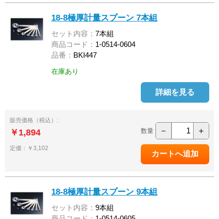
18-8極厚計量スプーン 7本組
セット内容：
7本組
商品コード：
1-0514-0604
品番：
BKI447
在庫あり
詳細を見る
販売価格（税込）:
－
＋
数量
￥1,894
定価：￥3,102
18-8極厚計量スプーン 9本組
セット内容：
9本組
商品コード：
1-0514-0605