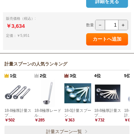
詳細を見る
販売価格（税込）:
－
＋
数量
￥3,634
定価：￥5,951
計量スプーンの人気ランキング
1位
2位
3位
4位
5位
18-8極厚計量ス
18-8極厚レード
18-0計量スプー
18-8極厚計量ス
18-
プ…
ル…
ン…
プ…
計…
￥502
￥285
￥363
￥732
￥65
計量スプーン一覧