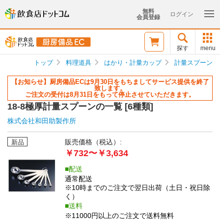
無料
ログイン
会員登録
探す
menu
トップ
料理道具
はかり・計量カップ
計量スプーン
【お知らせ】厨房備品ECは9月30日をもちましてサービス提供を終了
致します。
ご注文の受付は8月31日をもって停止させていただきます。
18-8極厚計量スプーンの一覧 [
6種類
]
株式会社和田助製作所
販売価格（税込）:
新品
￥732〜￥3,634
配送
通常配送
※10時までのご注文で翌日出荷（土日・祝日除
く）
送料
※11000円以上のご注文で送料無料