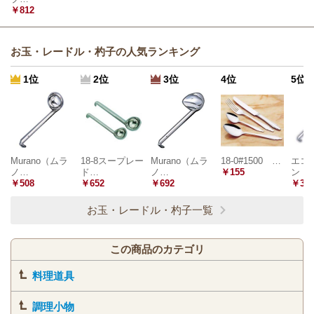
￥812
お玉・レードル・杓子の人気ランキング
1位
2位
3位
4位
5位
Murano（ムラ
18-8スープレー
Murano（ムラ
18-0#1500 …
エコ
ノ…
ド…
ノ…
￥155
ン 1
￥508
￥652
￥692
￥3,6
お玉・レードル・杓子一覧
この商品のカテゴリ
料理道具
調理小物