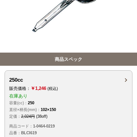
商品スペック
250cc
￥1,246
販売価格：
(税込)
在庫あり
容量(cc)：
250
直径×柄長(mm)：
102×150
定価：
2,024円
(38off)
商品コード：
1-0464-0219
品番：
BLCI619