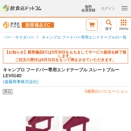
無料
ログイン
会員登録
探す
menu
ドバー・サラダバー
キャンブロ フードバー専用エンドテーブルの一覧
【お知らせ】厨房備品ECは9月30日をもちましてサービス提供を終了致
します。
ご注文の受付は8月31日をもって停止させていただきます。
キャンブロ フードバー専用エンドテーブル スレートブルー
LEV014D
(遠藤商事株式会社)
5種類のバリエーション
新品