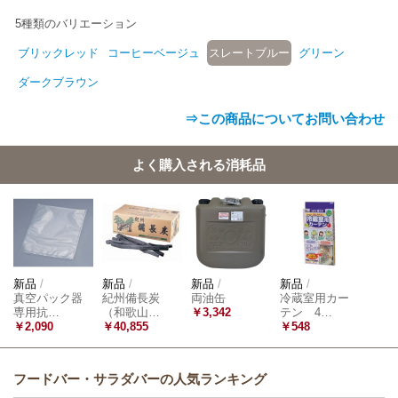
5種類のバリエーション
ブリックレッド
コーヒーベージュ
スレートブルー
グリーン
ダークブラウン
⇒この商品についてお問い合わせ
よく購入される消耗品
新品
/
新品
/
新品
/
新品
/
真空パック器
紀州備長炭
両油缶
冷蔵室用カー
専用抗…
（和歌山…
￥3,342
テン 4…
￥2,090
￥40,855
￥548
フードバー・サラダバーの人気ランキング