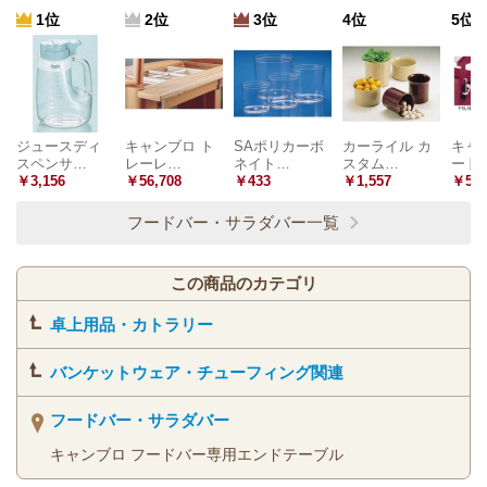
1位
2位
3位
4位
5位
ジュースディ
キャンブロ ト
SAポリカーボ
カーライル カ
キャ
スペンサ…
レーレ…
ネイト…
スタム…
ード
￥3,156
￥56,708
￥433
￥1,557
￥58,
フードバー・サラダバー一覧
この商品のカテゴリ
卓上用品・カトラリー
バンケットウェア・チューフィング関連
フードバー・サラダバー
キャンブロ フードバー専用エンドテーブル