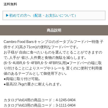
送料無料
初めての方へ（配送・お支払いについて）
商品説明
Cambro Food Barsキャンブロのポータブルフードバー特徴 子
供サイズ(高さ71cm)の便利なフードバーです｡
お子様が 自由に食べたいものを選んでとることができますの
で､人手が 省け､人件費と食物の無駄を減らします｡
(6･5･4UBR,6･5･4FBR,6･5･4FBRSL用)●フードバーの端に取
り付けることによりスープやトレーを 置くのに便利で利用価
値のあるテーブルとして御使用下さい｡
●両端に取り付け可能｡
●最高22.7kgの重さに耐えられます｡
カタログVol14用の商品コード：4-1245-0404
カタログVol13用の商品コード：3-1111-0404