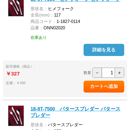
形状名：
ヒメフォーク
全長(mm)：
117
商品コード：
1-1827-0114
品番：
ONN02020
在庫あり
詳細を見る
販売価格（税込）:
－
＋
数量
￥327
定価：￥495
18-8T-7500 バタースプレダー バタース
プレダー
形状名：
バタースプレダー