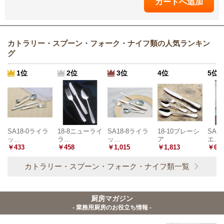
カトラリー・スプーン・フォーク・ナイフ類の人気ランキン
グ
1位
2位
3位
4位
5位
SA18-0ライラ
18-8ニューライ
SA18-8ライラ
18-10ブレーシ
SA1
ッ…
ラ…
ッ…
ア
エ…
￥433
￥458
￥1,015
￥1,813
￥62
カトラリー・スプーン・フォーク・ナイフ類一覧
厨房マガジン
- 業務用厨房のお役立ち情報 -