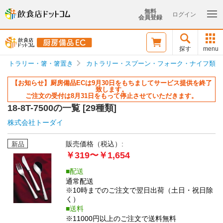
無料
ログイン
会員登録
探す
menu
カトラリー・箸・箸置き
カトラリー・スプーン・フォーク・ナイフ類
【お知らせ】厨房備品ECは9月30日をもちましてサービス提供を終了
致します。
ご注文の受付は8月31日をもって停止させていただきます。
18-8T-7500の一覧 [
29種類
]
株式会社トーダイ
販売価格（税込）:
新品
￥319〜￥1,654
配送
通常配送
※10時までのご注文で翌日出荷（土日・祝日除
く）
送料
※11000円以上のご注文で送料無料