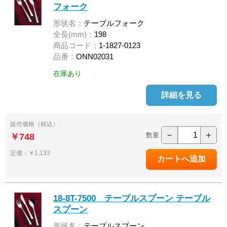
フォーク
形状名：
テーブルフォーク
全長(mm)：
198
商品コード：
1-1827-0123
品番：
ONN02031
在庫あり
詳細を見る
販売価格（税込）:
－
＋
数量
￥748
定価：￥1,133
18-8T-7500 テーブルスプーン テーブル
スプーン
形状名：
テーブルスプーン