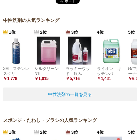
中性洗剤の人気ランキング
1位
2位
3位
4位
5位
3M ステンレ
シルクリーン
ラッキーウッ
ライオン キ
ゆで
スクリ…
N1l
ド 銀み…
ッチンパ…
ーナ
￥1,778
￥1,015
￥5,716
￥1,431
￥6,50
中性洗剤の一覧を見る
スポンジ・たわし・ブラシの人気ランキング
1位
2位
3位
4位
5位