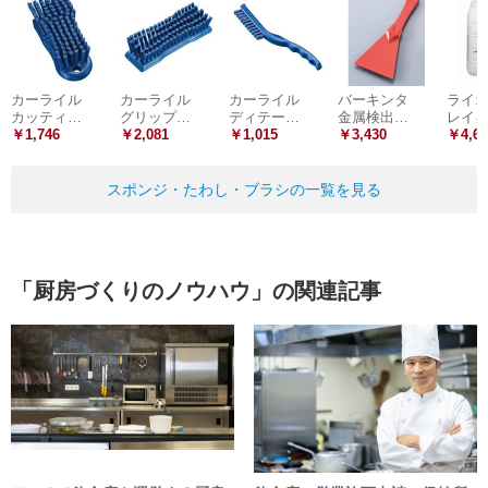
カーライル
カーライル
カーライル
バーキンタ
ライ
カッティ…
グリップ…
ディテー…
金属検出…
レイ
￥1,746
￥2,081
￥1,015
￥3,430
￥4,60
スポンジ・たわし・ブラシの一覧を見る
「厨房づくりのノウハウ」の関連記事