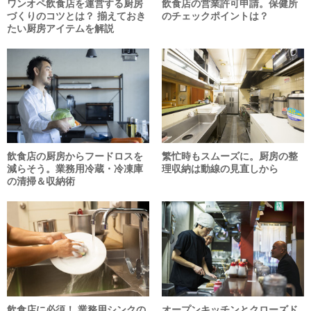
ワンオペ飲食店を運営する厨房
飲食店の営業許可申請。保健所
づくりのコツとは？ 揃えておき
のチェックポイントは？
たい厨房アイテムを解説
飲食店の厨房からフードロスを
繁忙時もスムーズに。厨房の整
減らそう。業務用冷蔵・冷凍庫
理収納は動線の見直しから
の清掃＆収納術
飲食店に必須！ 業務用シンクの
オープンキッチンとクローズド