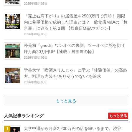
2026年08月05日
「売上右肩下がり」の居酒屋を2500万円で売却！ 期限
内に希望価格で成約した理由とは？ 飲食店M&Aの「舞
台裏」に迫る！第２回 【飲食店M&Aマガジン】
2026年08月05日
外苑前『gnudi』ワンオペの裏側。ツーオペに舵を切り
坪月商20万円UP【連載：居酒屋の輪】
2026年08月05日
学芸大学『喫酒さりんじゃ』に学ぶ「体験価値」の高め
方。料理も内装も“ありそうでない”を追求
2026年08月03日
もっと見る
人気記事ランキング
もっと見る
大学中退から月商2,200万円の店を率いるまで。渋谷
1