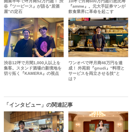
開業半年で坪月商52万円超！ 渋
10坪で月商600万円超の恵比寿
谷『ツーピース』が語る“居酒
『amme』。元大手証券マンが
屋”の定石
飲食業界に革命を起こす
渋谷12坪で月間1,000人以上を
ワンオペで坪月商46万円を達
集客。スタンド酒場の新境地を
成！ 外苑前『gnudi』“料理と
切り拓く『KAMERA』の視点
サービスを両立させる技”と
は？
「インタビュー」の関連記事