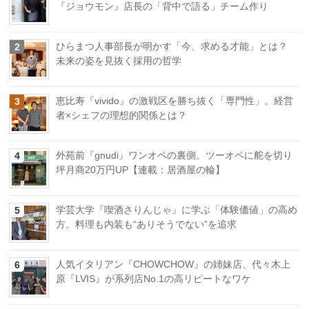
『ジョウモン』店長の「背中で語る」チーム作り
ひらまつ人事部長が明かす「今、求める才能」とは？
2
未来の姿を見抜く採用の哲学
恵比寿『vivido』の激戦区を勝ち抜く「専門性」。経営
3
者×シェフの理想的関係とは？
外苑前『gnudi』ワンオペの裏側。ツーオペに舵を切り
4
坪月商20万円UP【連載：居酒屋の輪】
学芸大学『喫酒さりんじゃ』に学ぶ「体験価値」の高め
5
方。料理も内装も“ありそうでない”を追求
人気イタリアン『CHOWCHOW』の姉妹店、代々木上
6
原『LVIS』が系列店No.1の高リピートなワケ