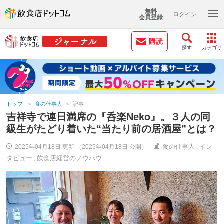
無料
ログイン
会員登録
購読
探す
カテゴリ
トップ
食の仕事人
記事
吉祥寺で連日満席の『呑楽Neko』。３人の同
級生がたどり着いた“当たり前の居酒屋”とは？
食の仕事人
イン
2025年04月18日 更新 （2025年04月18日 公開）
,
タビュー
飲食店経営のノウハウ
,