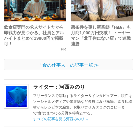
飲食店専門の求人サイトだから
悪条件を覆し新業態『HiBi』も
即戦力が見つかる。社員とアル
月商1,000万円突破！ トーヤー
バイトまとめて19800円で掲載
マン「北千住にない店」で連戦
可！
連勝
PR
「食の仕事人」の記事一覧 ≫
ライター：河西みのり
フリーランスで活動するライター＆インタビュアー。現在は
ソーシャルメディアや業界紙など多岐に渡り執筆。飲食店取
材からレシピ本の編集、お取り寄せカタログのコピーま
で“食”にまつわる分野を得意とする。
すべての記事を見る河西みのり
→