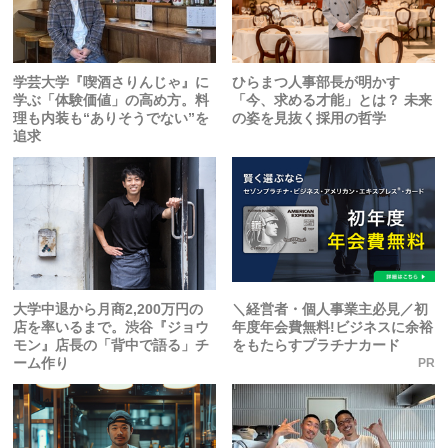
学芸大学『喫酒さりんじゃ』に
ひらまつ人事部長が明かす
学ぶ「体験価値」の高め方。料
「今、求める才能」とは？ 未来
理も内装も“ありそうでない”を
の姿を見抜く採用の哲学
追求
大学中退から月商2,200万円の
＼経営者・個人事業主必見／初
店を率いるまで。渋谷『ジョウ
年度年会費無料!ビジネスに余裕
モン』店長の「背中で語る」チ
をもたらすプラチナカード
ーム作り
PR